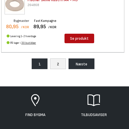
264868
Bygmaster
Fast Kampagne
80,95
89,95
/ KOR
/ KOR
Levering 1-2 hverdage
Se produkt
På lager i
30 butikker
1
2
Næste
FIND BYGMA
TILBUDSAVISER