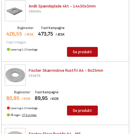
Andk Spændeplade 4kt -
14x50x5mm
086684
Bygmaster
Fast Kampagne
426,55
473,75
/ ÆSK
/ ÆSK
Fragt tillægges
Levering 1-2 hverdage
Se produkt
Fischer Skærmskive Rustfri A4
- 8x25mm
264879
Bygmaster
Fast Kampagne
80,95
89,95
/ KOR
/ KOR
Levering 4-5 hverdage
Se produkt
På lager i
27 butikker
Fischer Skive Rustfri A4 - M5