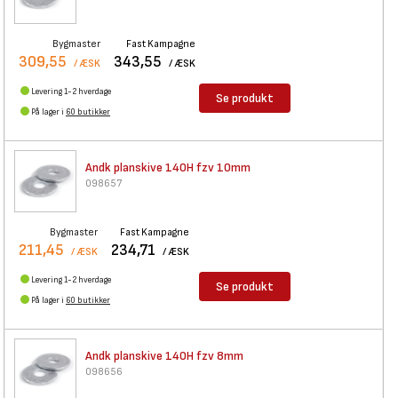
Bygmaster
Fast Kampagne
309,55
343,55
/ ÆSK
/ ÆSK
Levering 1-2 hverdage
Se produkt
På lager i
60 butikker
Andk planskive 140H fzv 10mm
098657
Bygmaster
Fast Kampagne
211,45
234,71
/ ÆSK
/ ÆSK
Levering 1-2 hverdage
Se produkt
På lager i
60 butikker
Andk planskive 140H fzv 8mm
098656