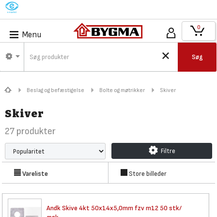
M
0
Menu
Søg
Beslag og befæstigelse
Bolte og møtrikker
Skiver
Skiver
27
produkter
Filtre
Vareliste
Store billeder
Andk Skive 4kt 50x14x5,0mm fzv
m12 50 stk/