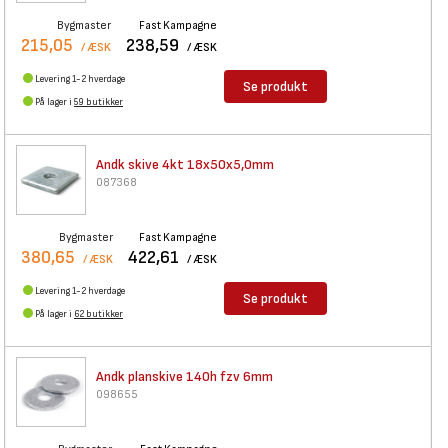
Bygmaster
Fast Kampagne
215,05
238,59
/ ÆSK
/ ÆSK
Levering 1-2 hverdage
Se produkt
På lager i
59 butikker
Andk skive 4kt 18x50x5,0mm
087368
Bygmaster
Fast Kampagne
380,65
422,61
/ ÆSK
/ ÆSK
Levering 1-2 hverdage
Se produkt
På lager i
62 butikker
Andk planskive 140h fzv 6mm
098655