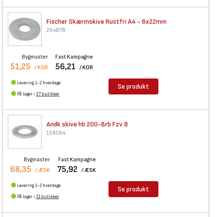
Fischer Skærmskive Rustfri A4
- 6x22mm
264878
Bygmaster
Fast Kampagne
51,25
56,21
/ KOR
/ KOR
Levering 1-2 hverdage
Se produkt
På lager i
27 butikker
Andk skive hb 200-Brb Fzv 8
158064
Bygmaster
Fast Kampagne
68,35
75,92
/ ÆSK
/ ÆSK
Levering 1-2 hverdage
Se produkt
På lager i
21 butikker