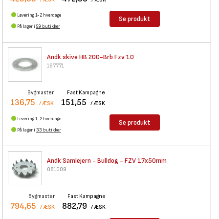
Levering 1-2 hverdage
Se produkt
På lager i
59 butikker
Andk skive HB 200-Brb Fzv 10
167771
Bygmaster
Fast Kampagne
136,75
151,55
/ ÆSK
/ ÆSK
Levering 1-2 hverdage
Se produkt
På lager i
33 butikker
Andk Samlejern - Bulldog - FZV
17x50mm
081009
Bygmaster
Fast Kampagne
794,65
882,79
/ ÆSK
/ ÆSK