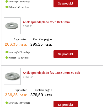
Levering 0-1 hverdage
Se produkt
På lager i
49 butikker
Andk spændeplade fzv 10x40mm
086691
Bygmaster
Fast Kampagne
266,35
295,25
/ ÆSK
/ ÆSK
Levering 1-2 hverdage
Se produkt
På lager i
59 butikker
Andk spændeplade fzv 10x50mm
50 stk
086692
Bygmaster
Fast Kampagne
339,25
376,59
/ ÆSK
/ ÆSK
Levering 1-2 hverdage
Se produkt