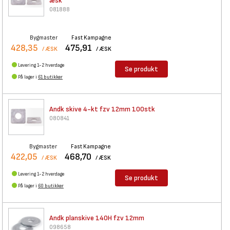
æsk
081888
Bygmaster
Fast Kampagne
428,35
475,91
/ ÆSK
/ ÆSK
Levering 1-2 hverdage
Se produkt
På lager i
61 butikker
Andk skive 4-kt fzv 12mm
100stk
080841
Bygmaster
Fast Kampagne
422,05
468,70
/ ÆSK
/ ÆSK
Levering 1-2 hverdage
Se produkt
På lager i
60 butikker
Andk planskive 140H fzv 12mm
098658