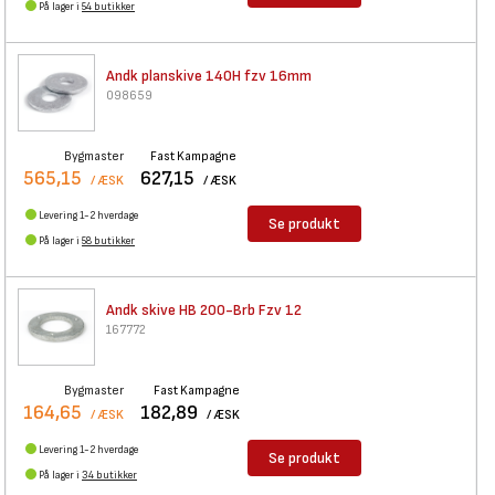
På lager i
54 butikker
Andk planskive 140H fzv 16mm
098659
Bygmaster
Fast Kampagne
565,15
627,15
/ ÆSK
/ ÆSK
Levering 1-2 hverdage
Se produkt
På lager i
58 butikker
Andk skive HB 200-Brb Fzv 12
167772
Bygmaster
Fast Kampagne
164,65
182,89
/ ÆSK
/ ÆSK
Levering 1-2 hverdage
Se produkt
På lager i
34 butikker