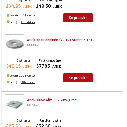
Bygmaster
Fast Kampagne
134,95
149,50
/ ÆSK
/ ÆSK
Levering 1-2 hverdage
Se produkt
På lager i
60 butikker
Andk spændeplade fzv 12x50mm
50 stk
086693
Bygmaster
Fast Kampagne
340,15
377,85
/ ÆSK
/ ÆSK
Levering 1-2 hverdage
Se produkt
På lager i
56 butikker
Andk skive 4kt 11x50x5,0mm
087367
Bygmaster
Fast Kampagne
425,65
472,50
/ ÆSK
/ ÆSK