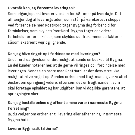
Hvornår kan jeg forvente leveringen?
Som udgangspunkt leverer vi inden for 48 timer på hverdage. Det
afhænger dog af leveringstiden, som står på varekortet i shoppen.
Ved forsendelse med PostNord tager Bygma dog forbehold for
forsinkelser, som skyldes PostNord. Bygma tager endvidere
forbehold for forsinkelser, som skyldes udefrakommende faktorer
såsom ekstremt vejr og lignende.
Kan jeg blive ringet op i forbindelse med leveringen?
Under ordreafgivelsen er det muligt at sende en besked til Bygma.
En del kunder noterer her, at de gerne vil ringes op i forbindelse med
leveringen. Sendes en ordre med PostNord, er det desværre ikke
muligt at blive ringet op. Sendes ordren med fragtmand giver vi altid
ønsket om opringning videre. Eftersom det er fragtmanden, som
skal foretage opkaldet og har udgiften, kan vi dog ikke garantere, at
opringningen sker.
Kan jeg bestille online og afhente mine varer i nærmeste Bygma
forretning?
Ja, du vælger om ordren er til levering eller afhentning i nærmeste
Bygma butik.
Leverer Bygma.dk til øerne?