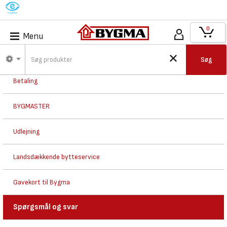
M
0
Menu
Handelsbetingelser for køb på Bygma.dk
Søg
Betaling
BYGMASTER
Udlejning
Landsdækkende bytteservice
Gavekort til Bygma
Spørgsmål og svar