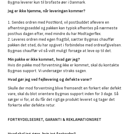
Bygma leverer kun til brofaste øer i Danmark.
Jeg er ikke hjemme, når leveringen kommer?
1. Sendes ordren med PostNord, vil postbuddet aflevere en
afhentningsseddel og pakken kan typisk afhentes på nærmeste
posthus dagen efter, med mindre du har Modtagerflex.
2. Leveres ordren med egen fragtbil, sætter Bygmas chauffør
pakken det sted, du har opgivet i forbindelse med ordreafgivelsen.
Bygmas chauffør vil så vidt muligt forsøge at leve op til det.
Min pakke er ikke kommet, hvad gør jeg?
Hvis din pakke mod forventning ikke er kommet, skal du kontakte
Bygmas support. Vi undersøger straks sagen.
Hvad gør jeg ved fejllevering og defekte varer?
Skulle der mod forventning blive fremsendt en forkert eller defekt
vare, skal du blot orientere Bygmas support inden for 3 dage. Så
sørger vi for, at du får det rigtige produkt leveret og tager det
forkerte eller defekte retur.
FORTRYDELSESRET, GARANTI & REKLAMATIONSRET
Hvad skal jeg gøre, hvis jeg fortryder?