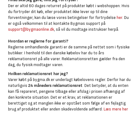
Der er altid 60 dages returret på produkter købt i webshoppen. Hvis
du fortryder dit køb, eller produktet ikke lever op til dine
forventninger, kan du læse vores betingelser for fortrydelse
her
. Du
er også velkommen til at kontakte Bygmas support på
support@bygmaonline.dk
, så vil du modtage instrukser herpå.
Hvordan er reglerne for garanti?
Reglerne omhandlende garanti er de samme på nettet som i fysiske
butikker. I henhold til den danske købelov har du to års
reklamationsret på alle varer. Reklamationsretten gælder fra den
dag, du fysisk modtager varen.
Hvilken reklamationsret har jeg?
Varer købt på bygma.dk er underlagt købelovens regler. Derfor har du
naturligvis
24 måneders reklamationsret
. Det betyder, at du enten
kan få repareret, pengene tilbage eller afslag i prisen afhængig af
den konkrete situation. Det er et krav, at reklamationen er
berettiget og at manglen ikke er opstået som følge af en fejlagtig
brug af produktet eller anden skadevoldende adfærd.
Læs mere her