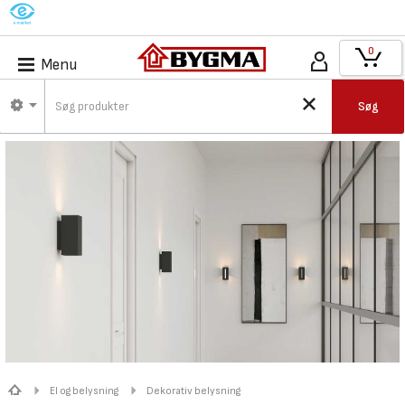
M
0
Menu
Søg
El og belysning
Dekorativ belysning