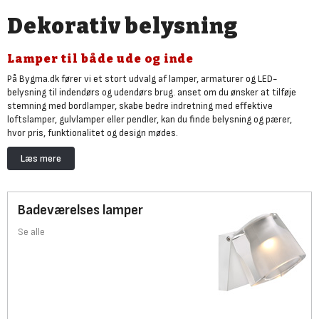
Dekorativ belysning
Lamper til både ude og inde
På Bygma.dk fører vi et stort udvalg af lamper, armaturer og LED-
belysning til indendørs og udendørs brug. anset om du ønsker at tilføje
stemning med bordlamper, skabe bedre indretning med effektive
loftslamper, gulvlamper eller pendler, kan du finde belysning og pærer,
hvor pris, funktionalitet og design mødes.
Glem ikke, at vi også har
udendørsbelysning
til at skabe atmosfære på
Læs mere
indkørslen, i garagen og på terrassen med smart, praktisk og hyggelig
belysning. Find din inspiration i udvalget eller
scroll ned og læs mere.
Arbejdslamper til byggeprojekter og renovering
Badeværelses lamper
Renovering af hjemmet er svært, hvis du skal nøjes med en enkelt
loftlampe. Effektivt og grundigt arbejde kræver god belysning på
Se alle
byggepladsen eller når du skal renovere og male i hjemme.
Se hele
udvalget af arbejdslamper her
.