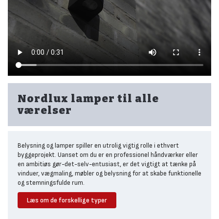
Nordlux lamper til alle
værelser
Belysning og lamper spiller en utrolig vigtig rolle i ethvert
byggeprojekt. Uanset om du er en professionel håndværker eller
en ambitiøs gør-det-selv-entusiast, er det vigtigt at tænke på
vinduer, vægmaling, møbler og belysning for at skabe funktionelle
og stemningsfulde rum.
Derfor er det også af stor betydning at vælge klassiske og
Læs om de forskellige typer
funktionelle lamper til soveværelset, spisebordet eller
badeværelset, som er nemme at installere og passer til