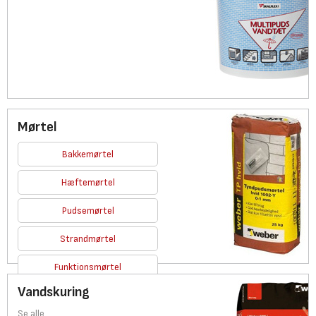
Mørtel
Bakkemørtel
Hæftemørtel
Pudsemørtel
Strandmørtel
Funktionsmørtel
Vandskuring
Se alle
Se alle