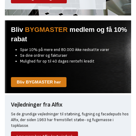
Bliv
BYGMASTER
medlem og få 10%
rabat
Spar 10% på mere end 80.000 ikke nedsatte varer
Se dine ordrer og fakturaer
Mulighed for op til 40 dages rentefri kredit
Bliv BYGMASTER her
Vejledninger fra Alfix
Se de grundige vejledninger til støbning, fugning og facadepuds hos
Alfix, der siden 1963 har fremstillet støbe- og fugemasse i
topklasse.