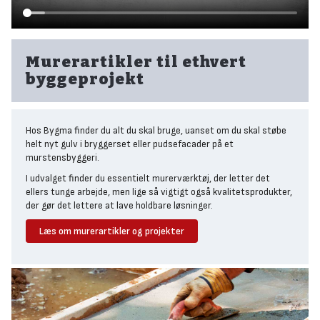
Murerartikler til ethvert
byggeprojekt
Hos Bygma finder du alt du skal bruge, uanset om du skal støbe
helt nyt gulv i bryggerset eller pudsefacader på et
murstensbyggeri.
I udvalget finder du essentielt murerværktøj, der letter det
ellers tunge arbejde, men lige så vigtigt også kvalitetsprodukter,
der gør det lettere at lave holdbare løsninger.
Læs om murerartikler og projekter
Gør-det-selv murerarbejde
Fordi arbejdet med beton, cement og mørtel er forholdsvis tungt
og omfattende, er det oftest kun de mest ambitiøse der kaster
sig ud i store projekter.
Der er dog undtagelser. Ligesom mange kaster sig ud i opsætning