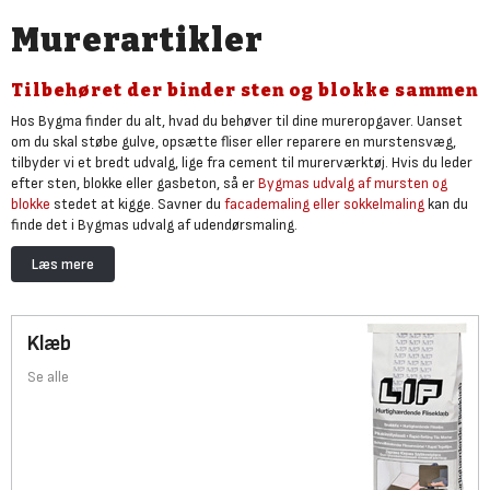
Murerartikler
Tilbehøret der binder sten og blokke sammen
Hos Bygma finder du alt, hvad du behøver til dine mureropgaver. Uanset
om du skal støbe gulve, opsætte fliser eller reparere en murstensvæg,
tilbyder vi et bredt udvalg, lige fra cement til murerværktøj. Hvis du leder
efter sten, blokke eller gasbeton, så er
Bygmas udvalg af mursten og
blokke
stedet at kigge. Savner du
facademaling eller sokkelmaling
kan du
finde det i Bygmas udvalg af udendørsmaling.
Her finder du også alt det nødvendige tilbehør, såsom klæbemidler,
Læs mere
skureprodukter, cement og beton. Disse materialer binder ikke kun dine
mursten og blokke sammen, men de danner også et solidt underlag for
dine gulve og vægge, og de giver den sidste flotte finish. I sortimentet
finder du også grus, beton- og mørtelprodukter, uanset om du har brug for
Klæb
tørbeton, lyncement eller pudsemørtel.
Se alle