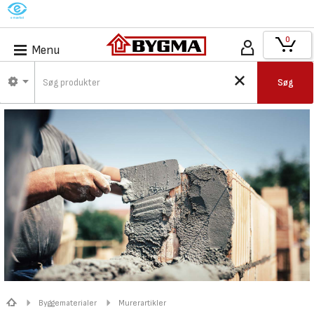
M
0
Menu
Søg
Byggematerialer
Murerartikler