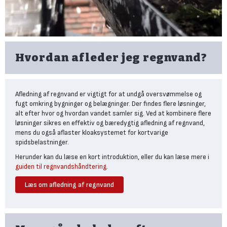
belastningsklasse A15, hvilket gør det egnet til let brug.
Ligesom de øvrige systemer kan SlimLine tilsluttes faskine eller
regnvandsbed som en del af en lokal afledning af regnvand. Det er
en diskret og effektiv løsning, der både beskytter belægningen og
understøtter en LAR-strategi.
Hvordan afleder jeg regnvand?
Plastmo HexaLine – prisvenligt
valg til terrasse og let
Afledning af regnvand er vigtigt for at undgå oversvømmelse og
biltrafik
fugt omkring bygninger og belægninger. Der findes flere løsninger,
alt efter hvor og hvordan vandet samler sig. Ved at kombinere flere
Plastmo HexaLine er det oplagte valg til indkørsler med let
løsninger sikres en effektiv og bæredygtig afledning af regnvand,
personbiltrafik, terrasser og stier, hvor belastningen er lavere,
mens du også aflaster kloaksystemet for kortvarige
men behovet for regnvandshåndtering er vigtigt. Sammenlignet
spidsbelastninger.
med EuroLine er HexaLine lettere og nemmere at håndtere – både i
pris og montering.
Herunder kan du læse en kort introduktion, eller du kan læse mere i
guiden til regnvandshåndtering
.
HexaLine er fremstillet i genbrugsplast og har belastningsklasse
A15, hvilket gør den velegnet til gangarealer og let trafik.
Læs om afledning af regnvand
Systemet leveres i moduler, der nemt klikkes sammen, og riste fås
Hvilke problemer afhjælper
i plast eller galvaniseret stål.
linjedræn?
HexaLine kan nemt kombineres med en faskine eller et
regnvandsbed for at håndtere regnvandet lokalt. Det gør det
Et linjedræn afhjælper problemer med stående regnvand,