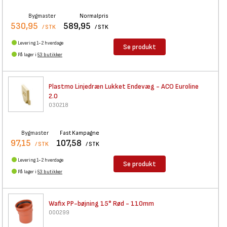
Bygmaster
Normalpris
530,95
589,95
/ STK
/ STK
Levering 1-2 hverdage
Se produkt
På lager i
53 butikker
Plastmo Linjedræn Lukket
Endevæg - ACO Euroline
2.0
030218
Bygmaster
Fast Kampagne
97,15
107,58
/ STK
/ STK
Levering 1-2 hverdage
Se produkt
På lager i
53 butikker
Wafix PP-bøjning 15° Rød -
110mm
000299