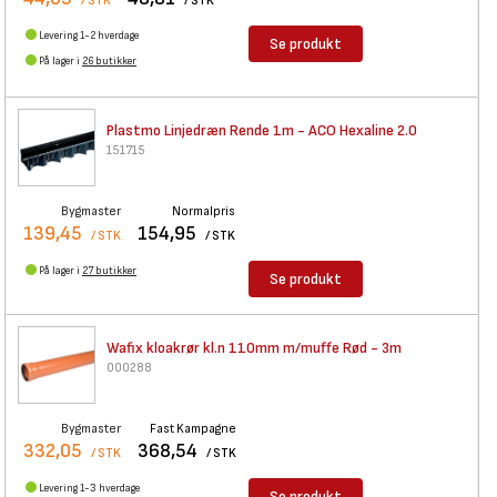
/ STK
/ STK
Levering 1-2 hverdage
Se produkt
På lager i
26 butikker
Plastmo Linjedræn Rende 1m -
ACO Hexaline 2.0
151715
Bygmaster
Normalpris
139,45
154,95
/ STK
/ STK
På lager i
27 butikker
Se produkt
Wafix kloakrør kl.n 110mm
m/muffe Rød - 3m
000288
Bygmaster
Fast Kampagne
332,05
368,54
/ STK
/ STK
Levering 1-3 hverdage
Se produkt