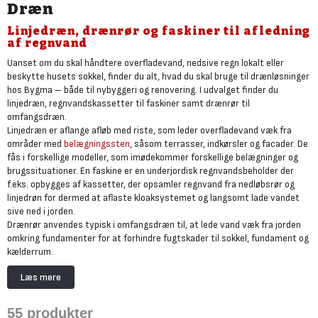
Dræn
Linjedræn, drænrør og faskiner til afledning
af regnvand
Uanset om du skal håndtere overfladevand, nedsive regn lokalt eller
beskytte husets sokkel, finder du alt, hvad du skal bruge til drænløsninger
hos Bygma – både til nybyggeri og renovering. I udvalget finder du
linjedræn, regnvandskassetter til faskiner samt drænrør til
omfangsdræn.
Linjedræn er aflange afløb med riste, som leder overfladevand væk fra
områder med
belægningssten
, såsom terrasser, indkørsler og facader. De
fås i forskellige modeller, som imødekommer forskellige belægninger og
brugssituationer. En faskine er en underjordisk regnvandsbeholder der
f.eks. opbygges af kassetter, der opsamler regnvand fra nedløbsrør og
linjedrøn for dermed at aflaste kloaksystemet og langsomt lade vandet
sive ned i jorden.
Drænrør anvendes typisk i omfangsdræn til, at lede vand væk fra jorden
omkring fundamenter for at forhindre fugtskader til sokkel, fundament og
kælderrum.
Læs mere
55
produkter