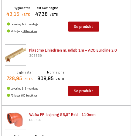
Bygmaster
Fast Kampagne
43,15
47,38
/ STK
/ STK
Levering 1-2 hverdage
Se produkt
På lager i
26 butikker
Plastmo Linjedræn m. udløb 1m
- ACO Euroline 2.0
306539
Bygmaster
Normalpris
728,95
809,95
/ STK
/ STK
Levering 1-2 hverdage
Se produkt
På lager i
50 butikker
Wafix PP-bøjning 88,5° Rød -
110mm
000302