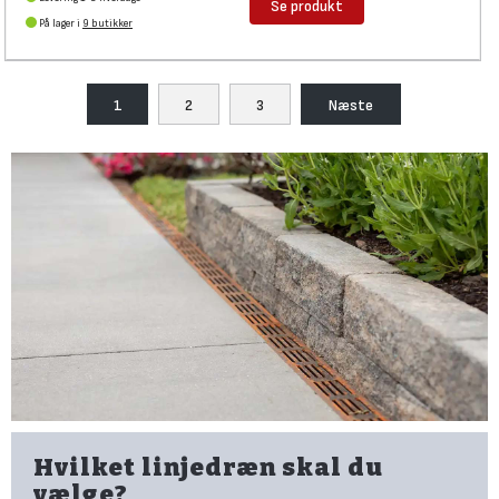
Se produkt
På lager i
9 butikker
1
2
3
Næste
Hvilket linjedræn skal du
vælge?