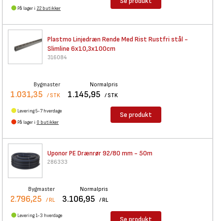
Se produkt
På lager i
22 butikker
Plastmo Linjedræn Rende Med
Rist Rustfri stål -
Slimline 6x10,3x100cm
316084
Bygmaster
Normalpris
1.031,35
1.145,95
/ STK
/ STK
Levering 5-7 hverdage
Se produkt
På lager i
0 butikker
Uponor PE Drænrør 92/80 mm -
50m
286333
Bygmaster
Normalpris
2.796,25
3.106,95
/ RL
/ RL
Levering 1-3 hverdage
Se produkt