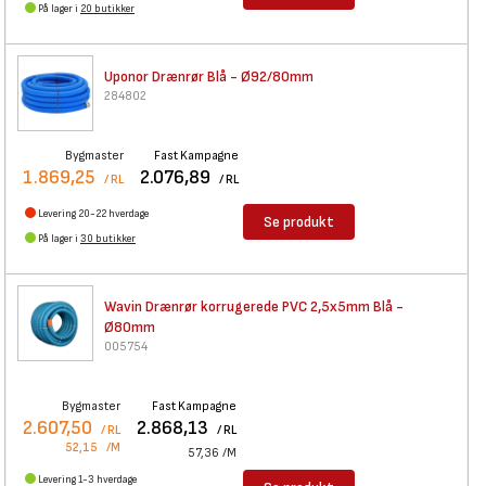
På lager i
20 butikker
Uponor Drænrør Blå - Ø92/80mm
284802
Bygmaster
Fast Kampagne
1.869,25
2.076,89
/ RL
/ RL
Levering 20-22 hverdage
Se produkt
På lager i
30 butikker
Wavin Drænrør korrugerede PVC
2,5x5mm Blå -
Ø80mm
005754
Bygmaster
Fast Kampagne
2.607,50
2.868,13
/ RL
/ RL
52,15
/M
57,36
/M
Levering 1-3 hverdage