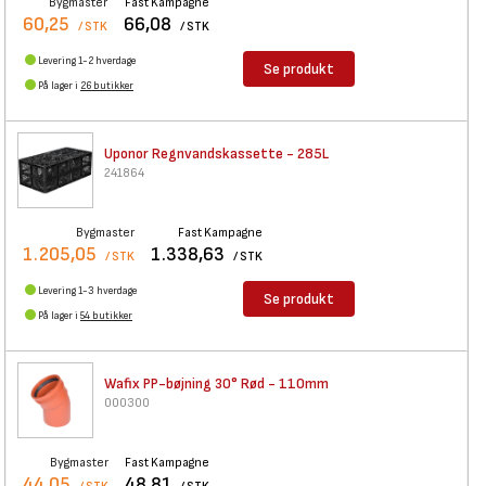
Bygmaster
Fast Kampagne
60,25
66,08
/ STK
/ STK
Levering 1-2 hverdage
Se produkt
På lager i
26 butikker
Uponor Regnvandskassette -
285L
241864
Bygmaster
Fast Kampagne
1.205,05
1.338,63
/ STK
/ STK
Levering 1-3 hverdage
Se produkt
På lager i
54 butikker
Wafix PP-bøjning 30° Rød -
110mm
000300
Bygmaster
Fast Kampagne
44,05
48,81