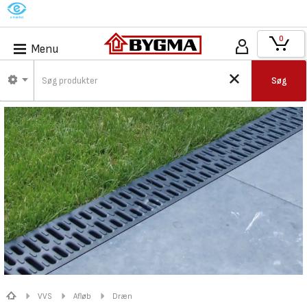
M
0
Menu
Søg
VVS
Afløb
Dræn