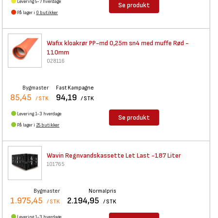
Levering 5-7 hverdage
Se produkt
På lager i
0 butikker
Wafix kloakrør PP-md 0,25m sn4
med muffe Rød -
110mm
028116
Bygmaster
Fast Kampagne
85,45
94,19
/ STK
/ STK
Levering 1-3 hverdage
Se produkt
På lager i
25 butikker
Wavin Regnvandskassette Let
Last -187 Liter
101765
Bygmaster
Normalpris
1.975,45
2.194,95
/ STK
/ STK
Levering 1-3 hverdage