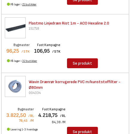
På lager i
21 butikker
Plastmo Linjedræn Rist 1m -
ACO Hexaline 2.0
151718
Bygmaster
Fast Kampagne
96,25
106,95
/ STK
/ STK
På lager i
32 butikker
Se produkt
Wavin Drænrør korrugerede PVC
m/kunststoffilter -
Ø80mm
004334
Bygmaster
Fast Kampagne
3.822,50
4.218,75
/ RL
/ RL
76,45
/M
84,38
/M
Levering 1-3 hverdage
Se produkt