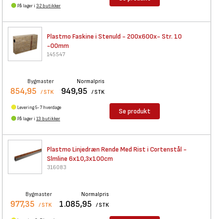
På lager i
32 butikker
Plastmo Faskine i Stenuld -
200x600x- Str. 10
-00mm
145547
Bygmaster
Normalpris
854,95
949,95
/ STK
/ STK
Levering 5-7 hverdage
Se produkt
På lager i
13 butikker
Plastmo Linjedræn Rende Med
Rist i Cortenstål -
Slmline 6x10,3x100cm
316083
Bygmaster
Normalpris
977,35
1.085,95
/ STK
/ STK