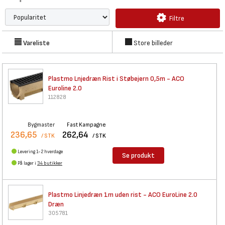
Filtre
Vareliste
Store billeder
Plastmo Lnjedræn Rist i
Støbejern 0,5m - ACO
Euroline 2.0
112828
Bygmaster
Fast Kampagne
236,65
262,64
/ STK
/ STK
Levering 1-2 hverdage
Se produkt
På lager i
34 butikker
Plastmo Linjedræn 1m uden rist
- ACO EuroLine 2.0
Dræn
305781