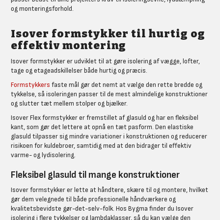
og monteringsforhold.
Isover formstykker til hurtig og
effektiv montering
Isover formstykker er udviklet til at gøre isolering af vægge, lofter,
tage og etageadskillelser både hurtig og præcis.
Formstykkers
faste mål gør det nemt at vælge den rette bredde og
tykkelse, så isoleringen passer til de mest almindelige konstruktioner
og slutter tæt mellem stolper og bjælker.
Isover Flex formstykker er fremstillet af glasuld og har en fleksibel
kant, som gør det lettere at opnå en tæt pasform. Den elastiske
glasuld tilpasser sig mindre variationer i konstruktionen og reducerer
risikoen for kuldebroer, samtidig med at den bidrager til effektiv
varme- og lydisolering.
Fleksibel glasuld til mange konstruktioner
Isover formstykker er lette at håndtere, skære til og montere, hvilket
gør dem velegnede til både professionelle håndværkere og
kvalitetsbevidste gør-det-selv-folk. Hos Bygma finder du Isover
isolering i flere tykkelser og lambdaklasser, så du kan vælge den