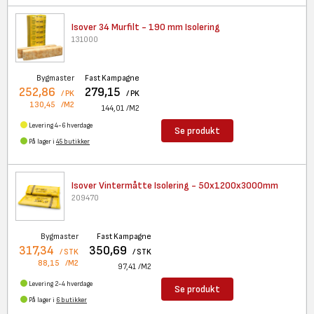
Isover 34 Murfilt - 190 mm
Isolering
131000
Bygmaster
Fast Kampagne
252,86
279,15
/ PK
/ PK
130,45
/M2
144,01
/M2
Levering 4-6 hverdage
Se produkt
På lager i
45 butikker
Isover Vintermåtte Isolering -
50x1200x3000mm
209470
Bygmaster
Fast Kampagne
317,34
350,69
/ STK
/ STK
88,15
/M2
97,41
/M2
Levering 2-4 hverdage
Se produkt
På lager i
6 butikker