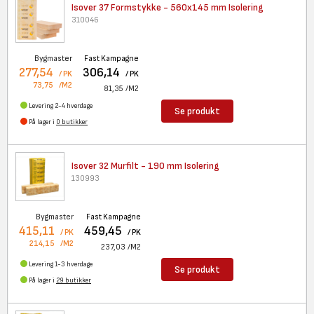
Isover 37 Formstykke - 560x145
mm Isolering
310046
Bygmaster
Fast Kampagne
277,54
306,14
/ PK
/ PK
73,75
/M2
81,35
/M2
Levering 2-4 hverdage
Se produkt
På lager i
0 butikker
Isover 32 Murfilt - 190 mm
Isolering
130993
Bygmaster
Fast Kampagne
415,11
459,45
/ PK
/ PK
214,15
/M2
237,03
/M2
Levering 1-3 hverdage
Se produkt
På lager i
29 butikker