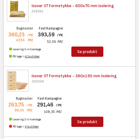
Isover 37 Formstykke - 600x70
mm Isolering
249314
Bygmaster
Fast Kampagne
360,23
393,59
/ PK
/ PK
47,65
/M2
52,06
/M2
Levering 2-4 hverdage
Se produkt
På lager i
41 butikker
Isover 37 Formstykke - 560x195
mm Isolering
310049
Bygmaster
Fast Kampagne
263,75
291,46
/ PK
/ PK
98,05
/M2
108,35
/M2
Levering 2-4 hverdage
Se produkt
På lager i
0 butikker