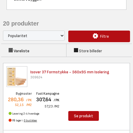
20
produkter
Filtre
Vareliste
Store billeder
Isover 37 Formstykke - 560x95
mm Isolering
309624
Bygmaster
Fast Kampagne
280,36
307,64
/ PK
/ PK
52,15
/M2
57,23
/M2
Levering 2-4 hverdage
Se produkt
På lager i
0 butikker