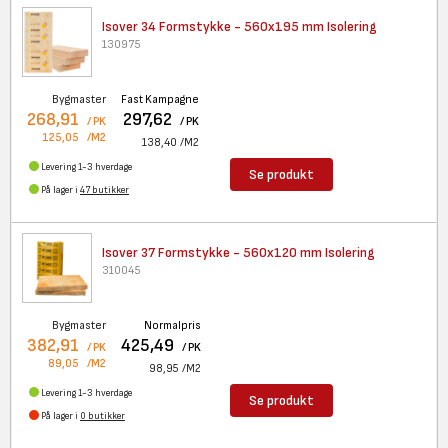
Isover 34 Formstykke - 560x195
mm Isolering
130975
Bygmaster
Fast Kampagne
268,91
297,62
/ PK
/ PK
125,05
/M2
138,40
/M2
Levering 1-3 hverdage
Se produkt
På lager i
47 butikker
Isover 37 Formstykke - 560x120
mm Isolering
310045
Bygmaster
Normalpris
382,91
425,49
/ PK
/ PK
89,05
/M2
98,95
/M2
Levering 1-3 hverdage
Se produkt
På lager i
0 butikker