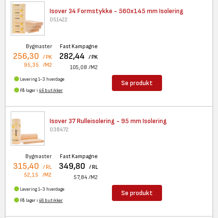
Isover 34 Formstykke - 560x145
mm Isolering
051422
Bygmaster
Fast Kampagne
256,30
282,44
/ PK
/ PK
95,35
/M2
105,08
/M2
Levering 1-3 hverdage
Se produkt
På lager i
46 butikker
Isover 37 Rulleisolering - 95
mm Isolering
038472
Bygmaster
Fast Kampagne
315,40
349,80
/ RL
/ RL
52,15
/M2
57,84
/M2
Levering 1-3 hverdage
Se produkt
På lager i
48 butikker