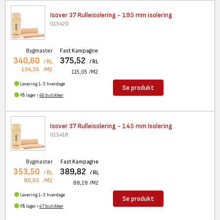
Isover 37 Rulleisolering - 195
mm isolering
015420
Bygmaster
Fast Kampagne
340,60
375,52
/ RL
/ RL
104,35
/M2
115,05
/M2
Levering 1-3 hverdage
Se produkt
På lager i
48 butikker
Isover 37 Rulleisolering - 145
mm Isolering
015418
Bygmaster
Fast Kampagne
353,50
389,82
/ RL
/ RL
80,05
/M2
88,28
/M2
Levering 1-3 hverdage
Se produkt
På lager i
47 butikker