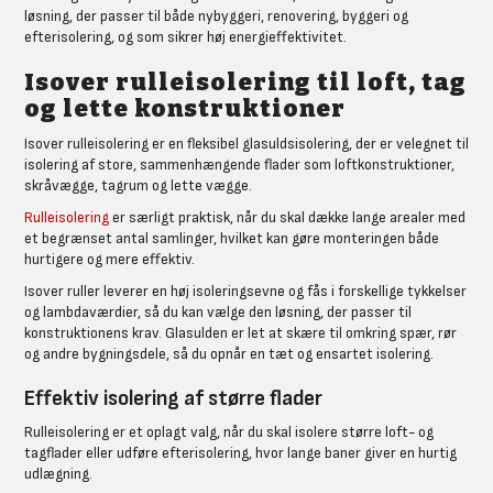
løsning, der passer til både nybyggeri, renovering, byggeri og
efterisolering, og som sikrer høj energieffektivitet.
Isover rulleisolering til loft, tag
og lette konstruktioner
Isover rulleisolering er en fleksibel glasuldsisolering, der er velegnet til
isolering af store, sammenhængende flader som loftkonstruktioner,
skråvægge, tagrum og lette vægge.
Rulleisolering
er særligt praktisk, når du skal dække lange arealer med
et begrænset antal samlinger, hvilket kan gøre monteringen både
hurtigere og mere effektiv.
Isover ruller leverer en høj isoleringsevne og fås i forskellige tykkelser
og lambdaværdier, så du kan vælge den løsning, der passer til
konstruktionens krav. Glasulden er let at skære til omkring spær, rør
og andre bygningsdele, så du opnår en tæt og ensartet isolering.
Effektiv isolering af større flader
Rulleisolering er et oplagt valg, når du skal isolere større loft- og
tagflader eller udføre efterisolering, hvor lange baner giver en hurtig
udlægning.