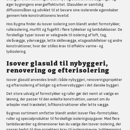
øger bygningens energieffektivitet. Glasulden er samtidig
diffusionsåben og udviklet til at bevare sine isolerende egenskaber
gennem hele konstruktionens levetid.
Hos Bygma finder du Isover isolering som blandt andet formstykker,
rulleisolering, murfilt og fugefilt i flere tykkelser og lambdaklasser. De
forskellige typer Isover er velegnede til isolering af loft, tag,
skråvægge, ydervægge, lette skillevægge, etageadskillelser og andre
konstruktioner, hvor der stilles krav til effektiv varme- og
lydisolering.
Isover glasuld til nybyggeri,
renovering og efterisolering
Isover glasuld anvendes bredt i både nybyggeri, renoveringsprojekter
og efterisolering af boliger og erhvervsbyggeri i det danske byggeri.
Det store udvalg af formstykker og ruller gør det nemt at vælge en
løsning, der passer til den enkelte konstruktion, uanset om du
arbejder med træskelet, loftkonstruktioner eller lette vægge.
Bygmas sortiment omfatter blandt andet Isover Flex-formstykker,
ruller og specialprodukter til forskellige isoleringsopgaver. Med flere
lambdaværdier og dimensioner kan du vælge den Isover isolering, der
passer bedst til dine projekters krav til isoleringsevne, lyddæmpning