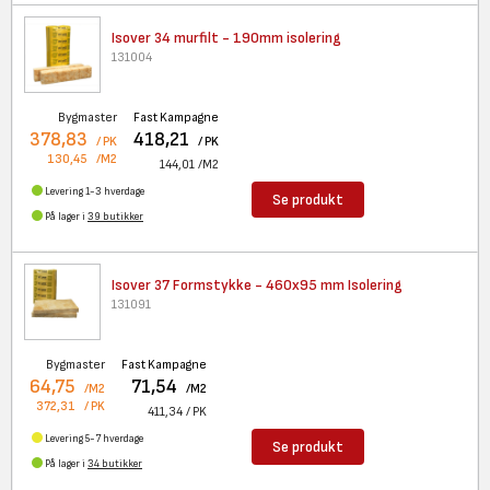
Isover 34 murfilt - 190mm
isolering
131004
Bygmaster
Fast Kampagne
378,83
418,21
/ PK
/ PK
130,45
/M2
144,01
/M2
Levering 1-3 hverdage
Se produkt
På lager i
39 butikker
Isover 37 Formstykke - 460x95
mm Isolering
131091
Bygmaster
Fast Kampagne
64,75
71,54
/M2
/M2
372,31
/ PK
411,34
/ PK
Levering 5-7 hverdage
Se produkt
På lager i
34 butikker