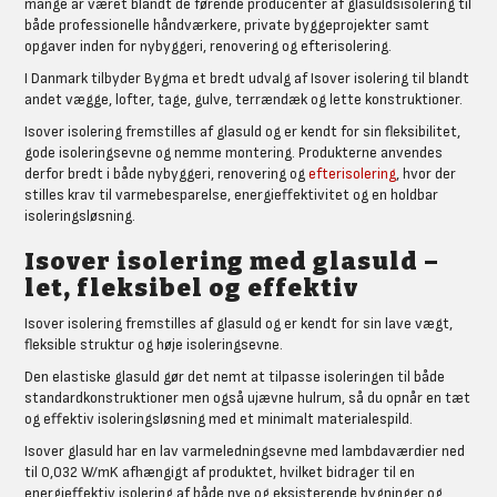
mange år været blandt de førende producenter af glasuldsisolering til
både professionelle håndværkere, private byggeprojekter samt
opgaver inden for nybyggeri, renovering og efterisolering.
I Danmark tilbyder Bygma et bredt udvalg af Isover isolering til blandt
andet vægge, lofter, tage, gulve, terrændæk og lette konstruktioner.
Isover isolering fremstilles af glasuld og er kendt for sin fleksibilitet,
gode isoleringsevne og nemme montering. Produkterne anvendes
derfor bredt i både nybyggeri, renovering og
efterisolering
, hvor der
stilles krav til varmebesparelse, energieffektivitet og en holdbar
isoleringsløsning.
Isover isolering med glasuld –
let, fleksibel og effektiv
Isover isolering fremstilles af glasuld og er kendt for sin lave vægt,
fleksible struktur og høje isoleringsevne.
Den elastiske glasuld gør det nemt at tilpasse isoleringen til både
standardkonstruktioner men også ujævne hulrum, så du opnår en tæt
og effektiv isoleringsløsning med et minimalt materialespild.
Isover glasuld har en lav varmeledningsevne med lambdaværdier ned
til 0,032 W/mK afhængigt af produktet, hvilket bidrager til en
energieffektiv isolering af både nye og eksisterende bygninger og