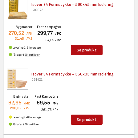
Isover 34 Formstykke - 560x45
mm Isolering
130973
Bygmaster
Fast Kampagne
270,52
299,77
/ PK
/ PK
31,45
/M2
34,85
/M2
Levering 1-3 hverdage
Se produkt
På lager i
50 butikker
Isover 34 Formstykke - 560x95
mm Isolering
051421
Bygmaster
Fast Kampagne
62,95
69,55
/M2
/M2
236,89
/ PK
261,73
/ PK
Levering 4-6 hverdage
Se produkt
På lager i
48 butikker