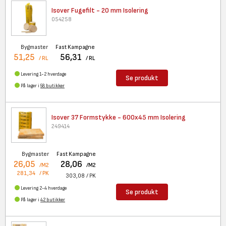
Isover Fugefilt - 20 mm
Isolering
054258
Bygmaster
Fast Kampagne
51,25
56,31
/ RL
/ RL
Levering 1-2 hverdage
Se produkt
På lager i
58 butikker
Isover 37 Formstykke - 600x45
mm Isolering
249414
Bygmaster
Fast Kampagne
26,05
28,06
/M2
/M2
281,34
/ PK
303,08
/ PK
Levering 2-4 hverdage
Se produkt
På lager i
42 butikker