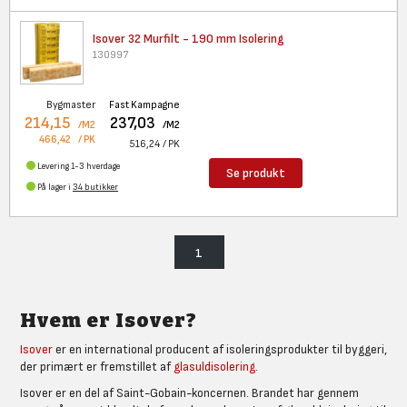
Isover 32 Murfilt - 190 mm
Isolering
130997
Bygmaster
Fast Kampagne
214,15
237,03
/M2
/M2
466,42
/ PK
516,24
/ PK
Levering 1-3 hverdage
Se produkt
På lager i
34 butikker
1
Hvem er Isover?
Isover
er en international producent af isoleringsprodukter til byggeri,
der primært er fremstillet af
glasuldisolering
.
Isover er en del af Saint-Gobain-koncernen. Brandet har gennem