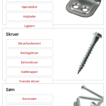
Hjørnebånd
Hulplader
Ligejern
Skruer
Se alle
Skruefundament
Beslagskruer
Betonskruer
Dækknapper
Franske skruer
Søm
Se alle
Betonsøm