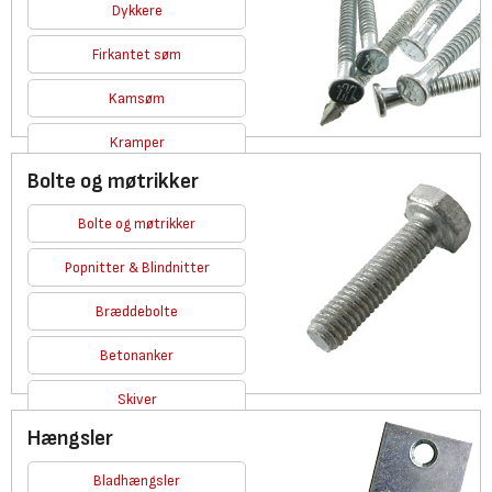
Dykkere
Firkantet søm
Kamsøm
Kramper
Bolte og møtrikker
Se alle
Bolte og møtrikker
Popnitter & Blindnitter
Bræddebolte
Betonanker
Skiver
Hængsler
Se alle
Bladhængsler