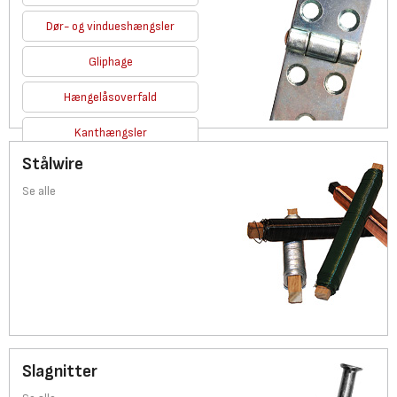
Dør- og vindueshængsler
Gliphage
Hængelåsoverfald
Kanthængsler
Stålwire
Se alle
Se alle
Slagnitter