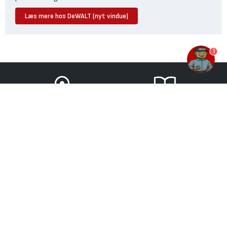
Læs mere hos DeWALT (nyt vindue)
1
FIND BYGMA
TILBUDSAVISER
KONTAKT OS
OM BYGMA