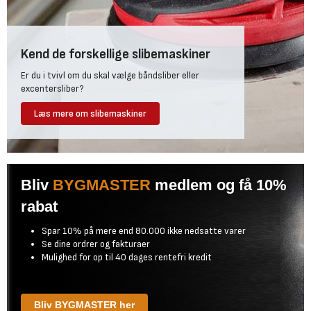
En girafsliber kan bruges til mere end spartel og gipsvægge. Den
egner sig også til pudsede overflader, plane trælofter og
træbeklædninger samt tidligere malede vægge, så længe du
Kend de forskellige slibemaskiner
vælger passende slibepapir og justerer hastigheden.
Er du i tvivl om du skal vælge båndsliber eller
Til træ og malede overflader skal du bruge slibepapir med korn 120
excentersliber?
til 180 og indstille giraffen til lavere hastighed for at undgå skader.
Girafsliberen er ikke egnet til at fjerne tapet eller kraftig struktur!
Læs mere om slibemaskiner
Bliv
BYGMASTER
medlem og få 10%
rabat
Spar 10% på mere end 80.000 ikke nedsatte varer
Se dine ordrer og fakturaer
Mulighed for op til 40 dages rentefri kredit
Bliv BYGMASTER her