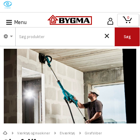
M
0
Menu
Søg
Værktøj og maskiner
Elværktøj
Girafsliber