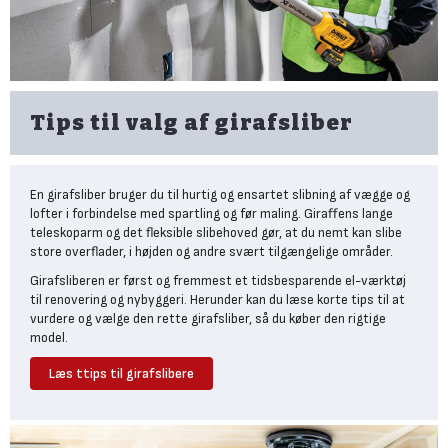
Tips til valg af girafsliber
En girafsliber bruger du til hurtig og ensartet slibning af vægge og
lofter i forbindelse med spartling og før maling. Giraffens lange
teleskoparm og det fleksible slibehoved gør, at du nemt kan slibe
store overflader, i højden og andre svært tilgængelige områder.
Girafsliberen er først og fremmest et tidsbesparende el-værktøj
til renovering og nybyggeri. Herunder kan du læse korte tips til at
vurdere og vælge den rette girafsliber, så du køber den rigtige
model.
Læs ttips til girafslibere
Girafsliberens rækkevidde er
dit udgangspunkt
Når du sammenligner girafslibere fra Milwaukee, DEWALT og Makita,