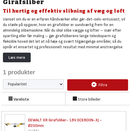
Girafsliber
Til hurtig og effektiv slibning af væg og loft
Uanset om du er en erfaren håndværker eller gør-det-selv-entusiast, vil
du støde på opgaver, hvor en girafsliber er uundværlig frem for en
almindelig slibemaskine. Når du skal slibe vægge og lofter – især efter
spartling eller før maling – gør girafsliberens lange teleskoparm og
fleksible hoved det let at nå høje og svært tilgængelige områder, så du
opnår et ensartet og professionelt resultat med minimal anstrengelse.
På Bygma.dk og i Bygmas landsdækkende butikker kan både private og
Læs mere
professionelle købe girafslibere fra mærker som Makita og DEWALT.
Fra Bygmas udvalg af
elværktøj
får du pgså adgang til tilbehør som
1
produkter
slibeskiver
samt
M- og H-klasse støvsugere
, så du kan arbejde effektivt
og støvfrit.
Filtre
Vareliste
Store billeder
DEWALT XR Girafsliber- 18V
DCE800N-XJ -
Ø250mm
244894