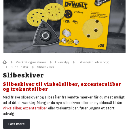
Værktøj og maskiner
Elværktøj
Tilbehør til elværktøj
Slibeudstyr
Slibeskiver
Slibeskiver
Slibeskiver til vinkelsliber, excentersliber
og trekantsliber
Med friske slibeskiver og slibesåler fra kendte mærker får du mest muligt
ud af dit el-værktøj. Mangler du nye slibeskiver eller en ny slibesål til din
vinkelsliber
,
excentersliber
eller trekantsliber, fører Bygma et stort
udvalg.
Uanset om du skal slibe træ, metal, maling eller gipsplader, kan du finde
Læs mere
skiver, der sørger for både grov- og finslibning, inden du går i gang med