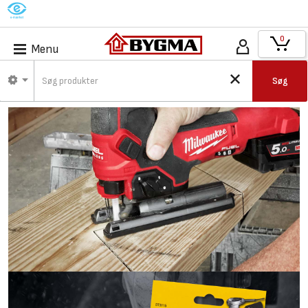
M
0
Menu
Søg