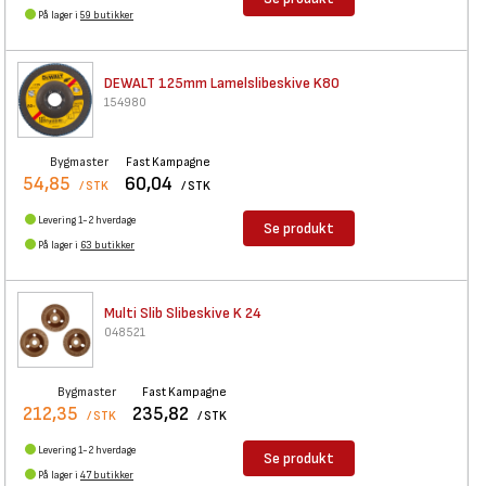
På lager i
59 butikker
DEWALT 125mm Lamelslibeskive
K80
154980
Bygmaster
Fast Kampagne
54,85
60,04
/ STK
/ STK
Levering 1-2 hverdage
Se produkt
På lager i
63 butikker
Multi Slib Slibeskive K 24
048521
Bygmaster
Fast Kampagne
212,35
235,82
/ STK
/ STK
Levering 1-2 hverdage
Se produkt
På lager i
47 butikker