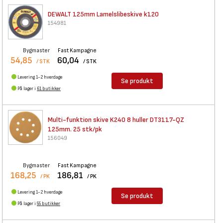
DEWALT 125mm Lamelslibeskive
k120
154981
Bygmaster
Fast Kampagne
54,85
60,04
/ STK
/ STK
Levering 1-2 hverdage
Se produkt
På lager i
61 butikker
Multi-funktion skive K240 8
huller DT3117-QZ
125mm. 25 stk/pk
156049
Bygmaster
Fast Kampagne
168,25
186,81
/ PK
/ PK
Levering 1-2 hverdage
Se produkt
På lager i
55 butikker