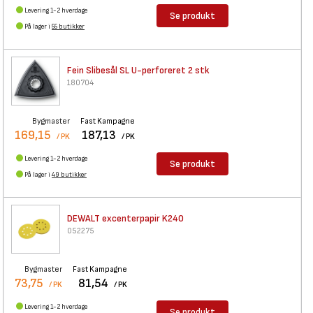
Levering 1-2 hverdage
Se produkt
På lager i
55 butikker
Fein Slibesål SL U-perforeret
2 stk
180704
Bygmaster
Fast Kampagne
169,15
187,13
/ PK
/ PK
Levering 1-2 hverdage
Se produkt
På lager i
49 butikker
DEWALT excenterpapir K240
052275
Bygmaster
Fast Kampagne
73,75
81,54
/ PK
/ PK
Levering 1-2 hverdage
Se produkt