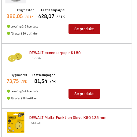
Bygmaster
Fast Kampagne
386,05
428,07
/ STK
/ STK
Levering 1-2 hverdage
Se produkt
På lager i
60 butikker
DEWALT excenterpapir K180
052274
Bygmaster
Fast Kampagne
73,75
81,54
/ PK
/ PK
Levering 1-2 hverdage
Se produkt
På lager i
59 butikker
DEWALT Multi-Funktion Skive
K80 125 mm
156046