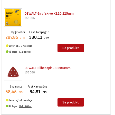
DEWALT Girafskive K120 225mm
155095
Bygmaster
Fast Kampagne
297,85
330,11
/ PK
/ PK
Levering 1-2 hverdage
Se produkt
På lager i
61 butikker
DEWALT Slibepapir - 93x93mm
156068
Bygmaster
Fast Kampagne
58,45
64,81
/ PK
/ PK
Levering 1-2 hverdage
Se produkt
På lager i
48 butikker