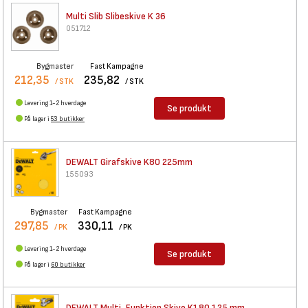
Multi Slib Slibeskive K 36
051712
Bygmaster
Fast Kampagne
212,35
235,82
/ STK
/ STK
Levering 1-2 hverdage
Se produkt
På lager i
53 butikker
DEWALT Girafskive K80 225mm
155093
Bygmaster
Fast Kampagne
297,85
330,11
/ PK
/ PK
Levering 1-2 hverdage
Se produkt
På lager i
60 butikker
DEWALT Multi-Funktion Skive
K180 125 mm