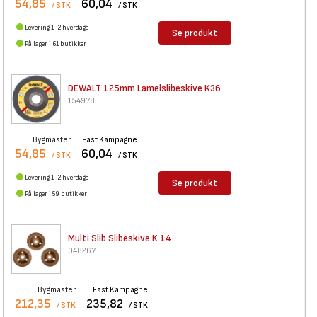
54,85
60,04
/ STK
/ STK
Levering 1-2 hverdage
Se produkt
På lager i
61 butikker
DEWALT 125mm Lamelslibeskive
K36
154978
Bygmaster
Fast Kampagne
54,85
60,04
/ STK
/ STK
Levering 1-2 hverdage
Se produkt
På lager i
59 butikker
Multi Slib Slibeskive K 14
048267
Bygmaster
Fast Kampagne
212,35
235,82
/ STK
/ STK