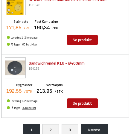
156048
Bygmaster
Fast Kampagne
171,85
190,34
/ PK
/ PK
Levering 1-2 hverdage
Se produkt
På lager i
60 butikker
Sandwichrondel K16 - Ø400mm
194152
Bygmaster
Normalpris
192,55
213,95
/ STK
/ STK
Levering 1-2 hverdage
Se produkt
På lager i
15 butikker
1
2
3
Næste