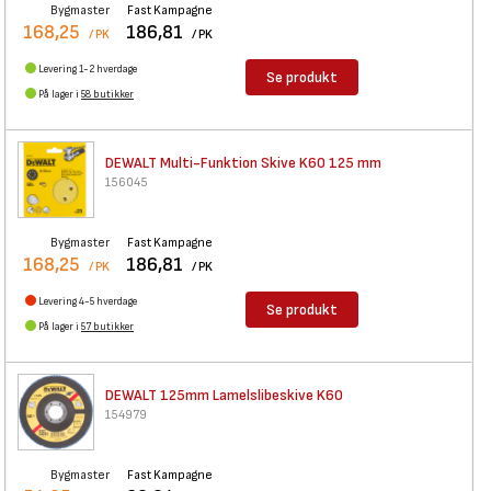
Bygmaster
Fast Kampagne
168,25
186,81
/ PK
/ PK
Levering 1-2 hverdage
Se produkt
På lager i
58 butikker
DEWALT Multi-Funktion Skive
K60 125 mm
156045
Bygmaster
Fast Kampagne
168,25
186,81
/ PK
/ PK
Levering 4-5 hverdage
Se produkt
På lager i
57 butikker
DEWALT 125mm Lamelslibeskive
K60
154979
Bygmaster
Fast Kampagne