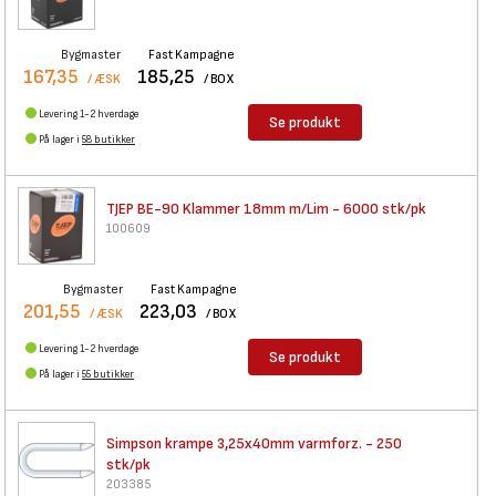
Bygmaster
Fast Kampagne
167,35
185,25
/ ÆSK
/ BOX
Levering 1-2 hverdage
Se produkt
På lager i
58 butikker
TJEP BE-90 Klammer 18mm m/Lim
- 6000 stk/pk
100609
Bygmaster
Fast Kampagne
201,55
223,03
/ ÆSK
/ BOX
Levering 1-2 hverdage
Se produkt
På lager i
55 butikker
Simpson krampe 3,25x40mm
varmforz. - 250
stk/pk
203385