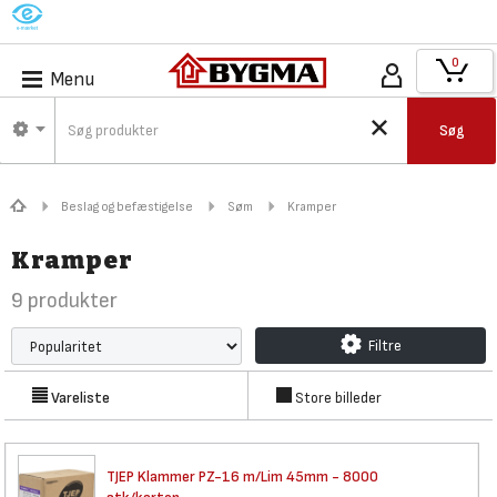
M
0
Menu
Søg
Beslag og befæstigelse
Søm
Kramper
Kramper
9
produkter
Filtre
Vareliste
Store billeder
TJEP Klammer PZ-16 m/Lim 45mm
- 8000