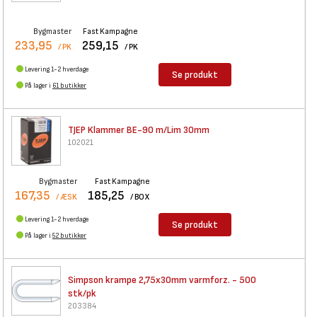
Bygmaster
Fast Kampagne
233,95
259,15
/ PK
/ PK
Levering 1-2 hverdage
Se produkt
På lager i
61 butikker
TJEP Klammer BE-90 m/Lim 30mm
102021
Bygmaster
Fast Kampagne
167,35
185,25
/ ÆSK
/ BOX
Levering 1-2 hverdage
Se produkt
På lager i
52 butikker
Simpson krampe 2,75x30mm
varmforz. - 500
stk/pk
203384