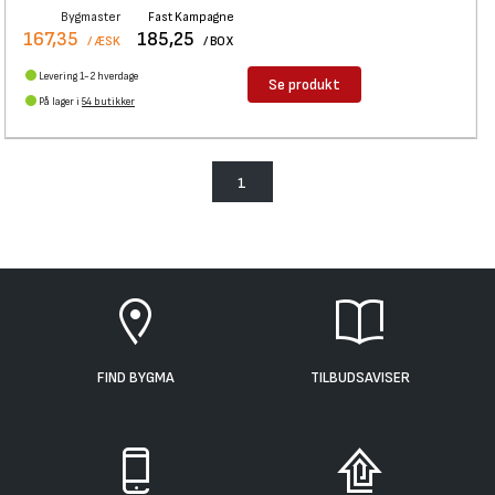
Bygmaster
Fast Kampagne
167,35
185,25
/ ÆSK
/ BOX
Levering 1-2 hverdage
Se produkt
På lager i
54 butikker
1
FIND BYGMA
TILBUDSAVISER