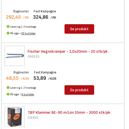
Bygmaster
Fast Kampagne
292,45
324,86
/ PK
/ PK
Levering 1-2 hverdage
Se produkt
På lager i
63 butikker
Fischer Hegnskramper -
2,0x20mm - 20 stk/pk
266535
Bygmaster
Fast Kampagne
48,55
53,89
/ KOR
/ KOR
Levering 1-2 hverdage
Se produkt
På lager i
9 butikker
TJEP Klammer BE-90 m/Lim 35mm
- 3000 stk/pk
101955