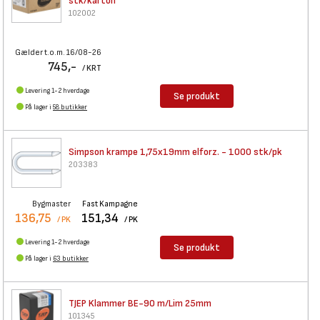
stk/karton
102002
Gælder t.o.m. 16/08-26
745,-
/ KRT
Levering 1-2 hverdage
Se produkt
På lager i
58 butikker
Simpson krampe 1,75x19mm
elforz. - 1000 stk/pk
203383
Bygmaster
Fast Kampagne
136,75
151,34
/ PK
/ PK
Levering 1-2 hverdage
Se produkt
På lager i
63 butikker
TJEP Klammer BE-90 m/Lim 25mm
101345