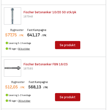
Fischer betonanker 10/20 50
stk/pk
187948
Bygmaster
Fast Kampagne
577,75
641,17
/ PK
/ PK
Levering 0-1 hverdage
Se produkt
På lager i
56 butikker
Fischer Betonanker FBN 16/25
187585
Bygmaster
Fast Kampagne
512,05
568,13
/ PK
/ PK
Levering 1-2 hverdage
Se produkt
På lager i
38 butikker