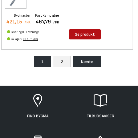
Bygmaster
Fast Kampagne
421,15
467,79
/ PK
/ PK
Levering 0-1 hverdage
Se produkt
På lager i
60 butikker
1
2
Næste
FIND BYGMA
TILBUDSAVISER