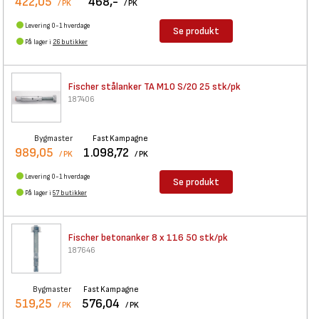
422,05
468,-
/ PK
/ PK
Levering 0-1 hverdage
Se produkt
På lager i
26 butikker
Fischer stålanker TA M10 S/20
25 stk/pk
187406
Bygmaster
Fast Kampagne
989,05
1.098,72
/ PK
/ PK
Levering 0-1 hverdage
Se produkt
På lager i
57 butikker
Fischer betonanker 8 x 116 50
stk/pk
187646
Bygmaster
Fast Kampagne
519,25
576,04
/ PK
/ PK