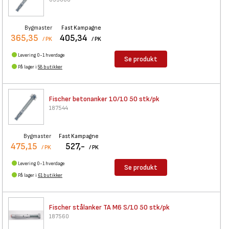
Bygmaster
Fast Kampagne
365,35
405,34
/ PK
/ PK
Levering 0-1 hverdage
Se produkt
På lager i
58 butikker
Fischer betonanker 10/10 50
stk/pk
187544
Bygmaster
Fast Kampagne
475,15
527,-
/ PK
/ PK
Levering 0-1 hverdage
Se produkt
På lager i
61 butikker
Fischer stålanker TA M6 S/10
50 stk/pk
187560