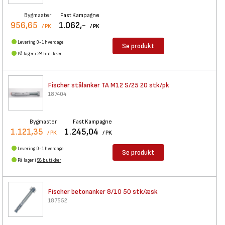
Bygmaster
Fast Kampagne
956,65
1.062,-
/ PK
/ PK
Levering 0-1 hverdage
Se produkt
På lager i
28 butikker
Fischer stålanker TA M12 S/25
20 stk/pk
187404
Bygmaster
Fast Kampagne
1.121,35
1.245,04
/ PK
/ PK
Levering 0-1 hverdage
Se produkt
På lager i
58 butikker
Fischer betonanker 8/10 50
stk/æsk
187552