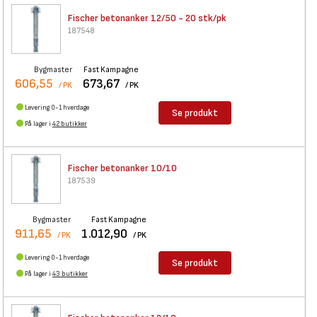
Fischer betonanker 12/50 - 20
stk/pk
187548
Bygmaster
Fast Kampagne
606,55
673,67
/ PK
/ PK
Levering 0-1 hverdage
Se produkt
På lager i
42 butikker
Fischer betonanker 10/10
187539
Bygmaster
Fast Kampagne
911,65
1.012,90
/ PK
/ PK
Levering 0-1 hverdage
Se produkt
På lager i
43 butikker