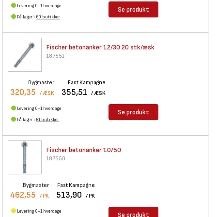
Levering 0-1 hverdage
Se produkt
På lager i
60 butikker
Fischer betonanker 12/30 20
stk/æsk
187551
Bygmaster
Fast Kampagne
320,35
355,51
/ ÆSK
/ ÆSK
Levering 0-1 hverdage
Se produkt
På lager i
61 butikker
Fischer betonanker 10/50
187550
Bygmaster
Fast Kampagne
462,55
513,90
/ PK
/ PK
Levering 0-1 hverdage
Se produkt