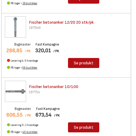
På lager i
26 butikker
Fischer betonanker 12/20 20
stk/pk
187949
Bygmaster
Fast Kampagne
288,85
320,01
/ PK
/ PK
Levering 4-5 hverdage
Se produkt
På lager i
59 butikker
Fischer betonanker 10/100
187714
Bygmaster
Fast Kampagne
606,55
673,54
/ PK
/ PK
Levering 0-1 hverdage
Se produkt
På lager i
40 butikker