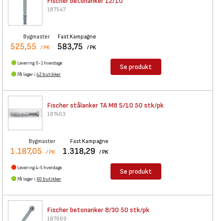
Fischer betonanker 12/10
187547
Bygmaster
Fast Kampagne
525,55
583,75
/ PK
/ PK
Levering 0-1 hverdage
Se produkt
På lager i
42 butikker
Fischer stålanker TA M8 S/10
50 stk/pk
187403
Bygmaster
Fast Kampagne
1.187,05
1.318,29
/ PK
/ PK
Levering 4-5 hverdage
Se produkt
På lager i
60 butikker
Fischer betonanker 8/30 50
stk/pk
187669