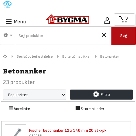
M
0
Menu
Søg
Beslag og befæstigelse
Bolte og møtrikker
Betonanker
Betonanker
23
produkter
Filtre
Vareliste
Store billeder
Fischer betonanker 12 x 146 mm
20 stk/pk
039088