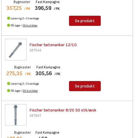
Bygmaster
Fast Kampagne
357,25
396,59
/ PK
/ PK
Levering 0-1 hverdage
Se produkt
På lager i
56 butikker
Fischer betonanker 12/10
187543
Bygmaster
Fast Kampagne
275,35
305,56
/ PK
/ PK
Levering 0-1 hverdage
Se produkt
På lager i
59 butikker
Fischer betonanker 8/20 50
stk/æsk
187947
Bygmaster
Fast Kampagne