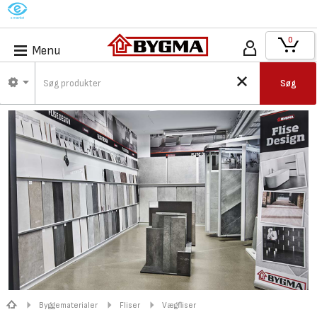
M
0
Menu
Søg
Byggematerialer
Fliser
Vægfliser