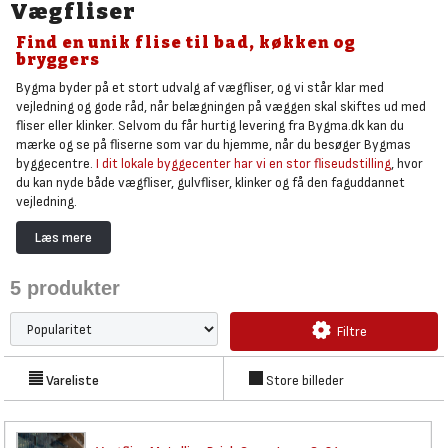
Vægfliser
Find en unik flise til bad, køkken og
bryggers
Bygma byder på et stort udvalg af vægfliser, og vi står klar med
vejledning og gode råd, når belægningen på væggen skal skiftes ud med
fliser eller klinker. Selvom du får hurtig levering fra Bygma.dk kan du
mærke og se på fliserne som var du hjemme, når du besøger Bygmas
byggecentre.
I dit lokale byggecenter har vi en stor fliseudstilling
, hvor
du kan nyde både vægfliser, gulvfliser, klinker og få den faguddannet
vejledning.
Badeværelsesfliser og vægklinker til fx køkken og badeværelse
Læs mere
Du kan købe vægfliser i mange forskellige farver, størrelser og stilarter,
så du får lige den overflade, der passer til køkken og badeværelse. Den
5
produkter
høje kvalitet sikrer at duf får et slidstærkt og praktisk resultat, når du
vælger vægfliser til fx køkkenet, badeværelset eller bryggerset. Under
murerartikler finder du fliseklæb og lim
ligesom du under
indendørs
Filtre
maling finder vådrumsmaling
, så du kommer godt i gang med arbejdet.
Vareliste
Store billeder