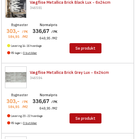
Vægflise Metallica Brick Black
Lux - 6x24cm
346591
Bygmaster
Normalpris
303,-
336,67
/ PK
/ PK
584,95
/M2
649,95
/M2
Levering 14-16 hverdage
Se produkt
På lager i
0 butikker
Vægflise Metallica Brick Grey
Lux - 6x24cm
346594
Bygmaster
Normalpris
303,-
336,67
/ PK
/ PK
584,95
/M2
649,95
/M2
Levering 20-22 hverdage
Se produkt
På lager i
0 butikker