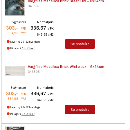
Vægflise Metallica Brick Green
Lux - 6x24cm
346592
Bygmaster
Normalpris
303,-
336,67
/ PK
/ PK
584,95
/M2
649,95
/M2
Levering 20-22 hverdage
Se produkt
På lager i
0 butikker
Vægflise Metallica Brick White
Lux - 6x24cm
346595
Bygmaster
Normalpris
303,-
336,67
/ PK
/ PK
584,95
/M2
649,95
/M2
Levering 20-22 hverdage
Se produkt
På lager i
0 butikker