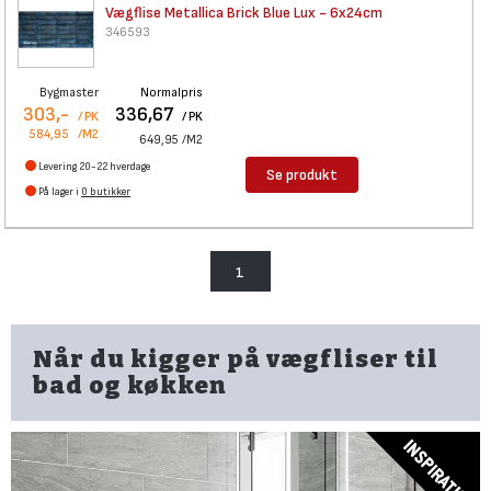
Vægflise Metallica Brick Blue
Lux - 6x24cm
346593
Bygmaster
Normalpris
303,-
336,67
/ PK
/ PK
584,95
/M2
649,95
/M2
Levering 20-22 hverdage
Se produkt
På lager i
0 butikker
1
Når du kigger på vægfliser til
bad og køkken