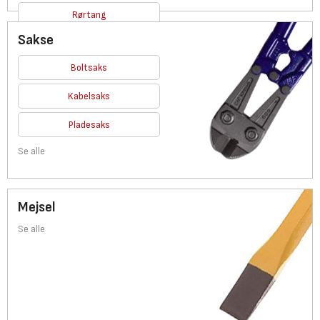
Rørtang
Sakse
Se alle
Boltsaks
Kabelsaks
Pladesaks
Se alle
Mejsel
Se alle