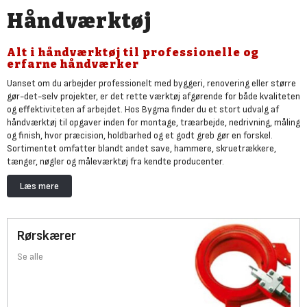
Håndværktøj
Alt i håndværktøj til professionelle og
erfarne håndværker
Uanset om du arbejder professionelt med byggeri, renovering eller større
gør-det-selv projekter, er det rette værktøj afgørende for både kvaliteten
og effektiviteten af arbejdet. Hos Bygma finder du et stort udvalg af
håndværktøj til opgaver inden for montage, træarbejde, nedrivning, måling
og finish, hvor præcision, holdbarhed og et godt greb gør en forskel.
Sortimentet omfatter blandt andet save, hammere, skruetrækkere,
tænger, nøgler og måleværktøj fra kendte producenter.
Håndværktøj er en vigtig del af Bygmas samlede udvalg af
værktøj og
Læs mere
maskiner
, hvor du også finder
el-værktøj
,,
måleværktøj
,
trykluftværktøj
og
større
entreprenørmaskiner
til både professionelle håndværkere og
erfarne gør-det-selv byggere. Bestil online med levering eller besøg et af
Bygmas landsdækkende byggemarkeder.
Rørskærer
Se alle