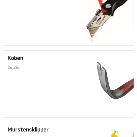
Koben
Se alle
Murstensklipper