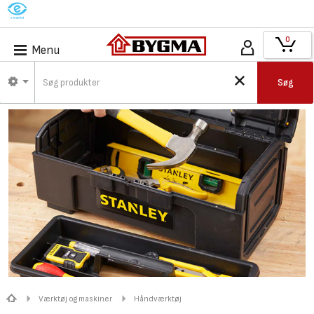
M
0
Menu
Søg
Værktøj og maskiner
Håndværktøj