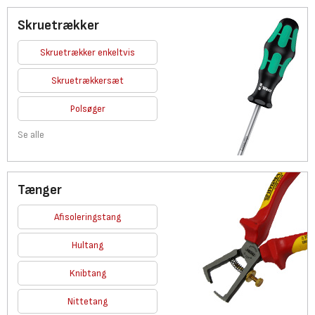
Skruetrækker
Skruetrækker enkeltvis
Skruetrækkersæt
Polsøger
Se alle
Tænger
Afisoleringstang
Hultang
Knibtang
Nittetang