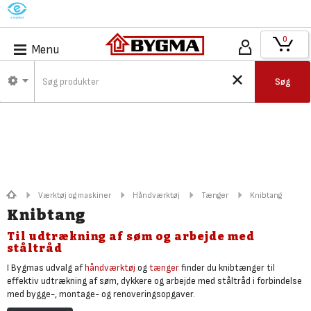
M
0
Menu
Søg
Værktøj og maskiner
Håndværktøj
Tænger
Knibtang
Knibtang
Til udtrækning af søm og arbejde med
ståltråd
I Bygmas udvalg af
håndværktøj
og
tænger
finder du knibtænger til
effektiv udtrækning af søm, dykkere og arbejde med ståltråd i forbindelse
med bygge-, montage- og renoveringsopgaver.