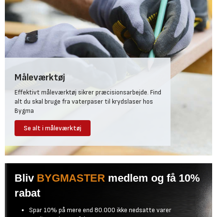
Måleværktøj
Effektivt måleværktøj sikrer præcisionsarbejde. Find
alt du skal bruge fra vaterpaser til krydslaser hos
Bygma
Se alt i måleværktøj
Bliv
BYGMASTER
medlem og få 10%
rabat
Spar 10% på mere end 80.000 ikke nedsatte varer