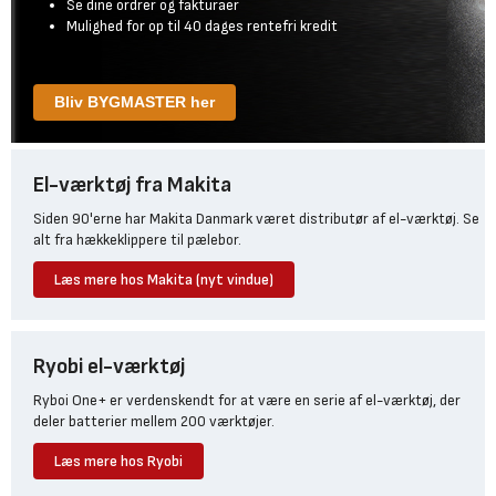
Se dine ordrer og fakturaer
Mulighed for op til 40 dages rentefri kredit
Bliv BYGMASTER her
El-værktøj fra Makita
Siden 90'erne har Makita Danmark været distributør af el-værktøj. Se
alt fra hækkeklippere til pælebor.
Læs mere hos Makita (nyt vindue)
Ryobi el-værktøj
Ryboi One+ er verdenskendt for at være en serie af el-værktøj, der
deler batterier mellem 200 værktøjer.
Læs mere hos Ryobi