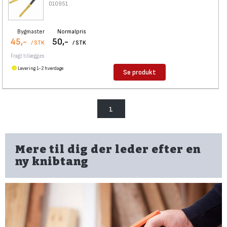
010951
Bygmaster
Normalpris
45,-
50,-
/ STK
/ STK
Fragt tillægges
Levering 1-2 hverdage
Se produkt
1
Mere til dig der leder efter en
ny knibtang