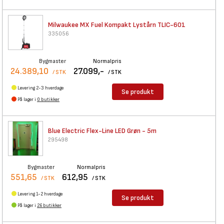
Milwaukee MX Fuel Kompakt
Lystårn TLIC-601
335056
Bygmaster
Normalpris
24.389,10
27.099,-
/ STK
/ STK
Levering 2-3 hverdage
Se produkt
På lager i
0 butikker
Blue Electric Flex-Line LED
Grøn - 5m
295498
Bygmaster
Normalpris
551,65
612,95
/ STK
/ STK
Levering 1-2 hverdage
Se produkt
På lager i
26 butikker