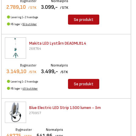
Bygmaster
Normalpris
2.789,10
3.099,-
/ STK
/ STK
Levering 1-2 hverdage
Se produkt
På lager i
55 butikker
Makita LED Lystårn DEADML814
268764
Bygmaster
Normalpris
3.149,10
3.499,-
/STK
/STK
Levering 1-2 hverdage
Se produkt
På lager i
49 butikker
Blue Electric LED Strip 1500
lumen - 5m
270957
Bygmaster
Normalpris
487,75
541,95