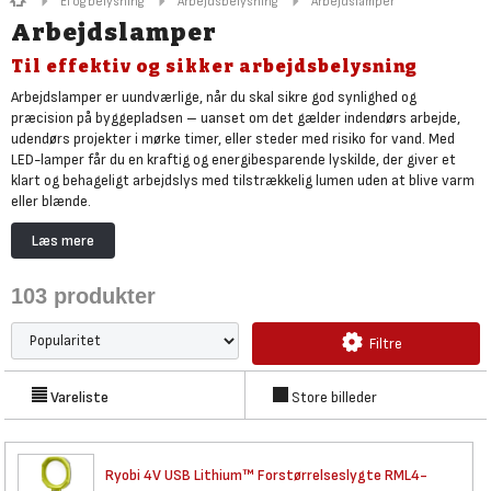
El og belysning
Arbejdsbelysning
Arbejdslamper
Arbejdslamper
Til effektiv og sikker arbejdsbelysning
Arbejdslamper er uundværlige, når du skal sikre god synlighed og
præcision på byggepladsen – uanset om det gælder indendørs arbejde,
udendørs projekter i mørke timer, eller steder med risiko for vand. Med
LED-lamper får du en kraftig og energibesparende lyskilde, der giver et
klart og behageligt arbejdslys med tilstrækkelig lumen uden at blive varm
eller blænde.
LED-strips er den fleksible løsning, du kan benytte som midlertidig
Læs mere
belysning af større områder, stilladse og passager, mens arbejdslamper
på stativ eller deciderede lystårne leverer kraftig 360° belysning til hele
103
produkter
pladsen og store lokaler, så alle kan arbejde trygt og effektivt.
Hos Bygma finder finder du altid den rette arbejdslampe, uanset om du
Filtre
skal bruge Mareld LED-strips eller en let håndhold
Scangrip
eller
Milwaukee
arbejdslampe.
I artiklen om krav til arbejdsbelysning på
byggepladsen
, kan du læse mere om lumen og arbejdslamper IP klasser så
Vareliste
Store billeder
du sikrer byggepladsen effektivt i de mørke timer.
Ryobi 4V USB Lithium™
Forstørrelseslygte RML4-