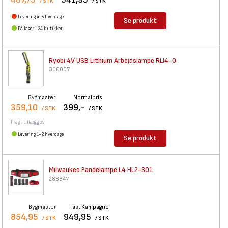
/ STK
/ STK
Levering 4-5 hverdage
Se produkt
På lager i
24 butikker
Ryobi 4V USB Lithium
Arbejdslampe RLI4-0
306007
Bygmaster
Normalpris
359,10
399,-
/ STK
/ STK
Fragt tillægges
Levering 1-2 hverdage
Se produkt
Milwaukee Pandelampe L4
HL2-301
288847
Bygmaster
Fast Kampagne
854,95
949,95
/ STK
/ STK