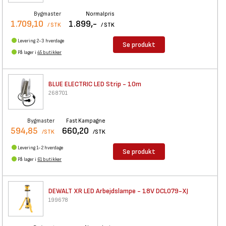
Bygmaster
Normalpris
1.709,10
1.899,-
/ STK
/ STK
Levering 2-3 hverdage
Se produkt
På lager i
45 butikker
BLUE ELECTRIC LED Strip - 10m
268701
Bygmaster
Fast Kampagne
594,85
660,20
/STK
/STK
Levering 1-2 hverdage
Se produkt
På lager i
61 butikker
DEWALT XR LED Arbejdslampe -
18V DCL079-XJ
199678