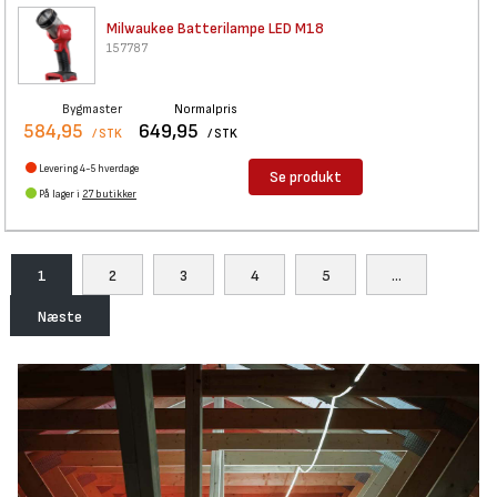
Milwaukee Batterilampe LED M18
157787
Bygmaster
Normalpris
584,95
649,95
/ STK
/ STK
Levering 4-5 hverdage
Se produkt
På lager i
27 butikker
1
2
3
4
5
...
Næste