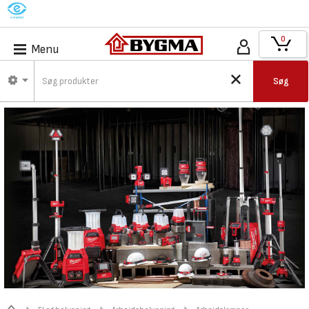
M
0
Menu
Søg