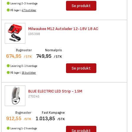
Levering 2-3 hverdage
Se produkt
På lager i
47 butikker
Milwaukee M12 Autolader 12-18V
18 AC
195398
Bygmaster
Normalpris
674,95
749,95
/ STK
/ STK
Levering 0-1 hverdage
Se produkt
På lager i
18 butikker
BLUE ELECTRIC LED Strip - 15M
270245
Bygmaster
Fast Kampagne
912,55
1.013,85
/STK
/STK
Levering 1-2 hverdage
Se produkt