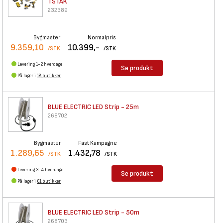
TSTAK
232389
Bygmaster
Normalpris
9.359,10
10.399,-
/STK
/STK
Levering 1-2 hverdage
Se produkt
På lager i
18 butikker
BLUE ELECTRIC LED Strip - 25m
268702
Bygmaster
Fast Kampagne
1.289,65
1.432,78
/STK
/STK
Levering 3-4 hverdage
Se produkt
På lager i
61 butikker
BLUE ELECTRIC LED Strip - 50m
268703