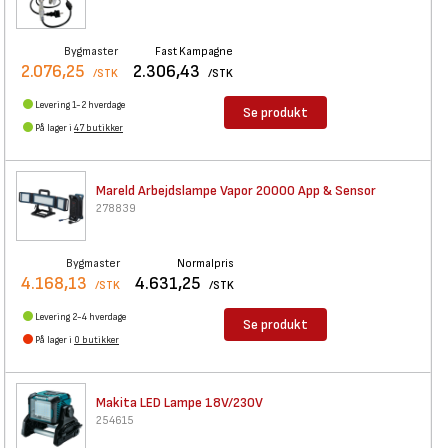
Bygmaster
Fast Kampagne
2.076,25
2.306,43
/STK
/STK
Levering 1-2 hverdage
Se produkt
På lager i
47 butikker
Mareld Arbejdslampe Vapor
20000 App & Sensor
278839
Bygmaster
Normalpris
4.168,13
4.631,25
/STK
/STK
Levering 2-4 hverdage
Se produkt
På lager i
0 butikker
Makita LED Lampe 18V/230V
254615