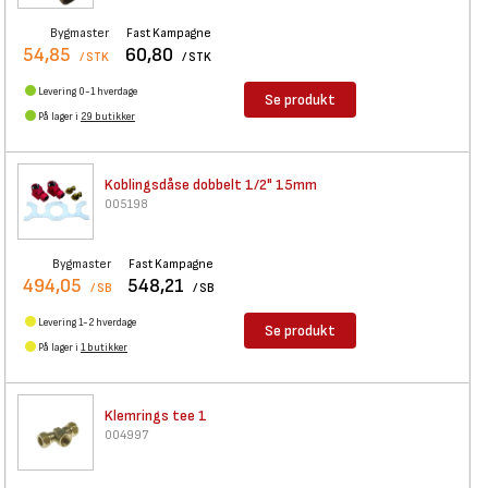
Bygmaster
Fast Kampagne
54,85
60,80
/ STK
/ STK
Levering 0-1 hverdage
Se produkt
På lager i
29 butikker
Koblingsdåse dobbelt 1/2" 15mm
005198
Bygmaster
Fast Kampagne
494,05
548,21
/ SB
/ SB
Levering 1-2 hverdage
Se produkt
På lager i
1 butikker
Klemrings tee 1
004997