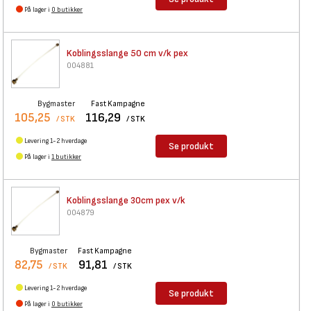
På lager i
0 butikker
Koblingsslange 50 cm v/k pex
004881
Bygmaster
Fast Kampagne
105,25
116,29
/ STK
/ STK
Levering 1-2 hverdage
Se produkt
På lager i
1 butikker
Koblingsslange 30cm pex v/k
004879
Bygmaster
Fast Kampagne
82,75
91,81
/ STK
/ STK
Levering 1-2 hverdage
Se produkt
På lager i
0 butikker