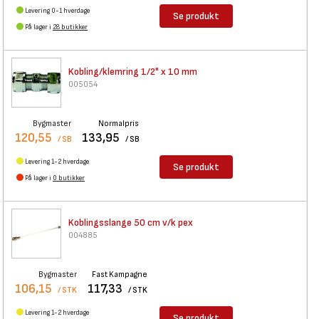
Levering 0-1 hverdage
Se produkt
På lager i
28 butikker
Kobling/klemring 1/2" x 10 mm
005054
Bygmaster
Normalpris
120,55
133,95
/ SB
/ SB
Levering 1-2 hverdage
Se produkt
På lager i
0 butikker
Koblingsslange 50 cm v/k pex
004885
Bygmaster
Fast Kampagne
106,15
117,33
/ STK
/ STK
Levering 1-2 hverdage
Se produkt