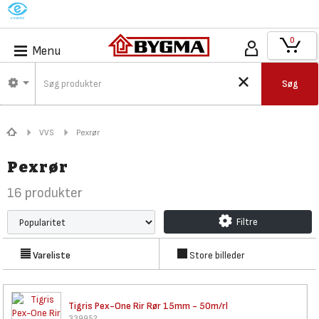
M
0
Menu
Søg
VVS
Pexrør
Pexrør
16
produkter
Filtre
Vareliste
Store billeder
Tigris Pex-One Rir Rør 15mm -
50m/rl
339952