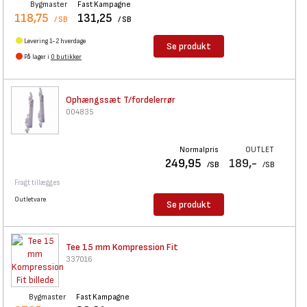
Bygmaster
Fast Kampagne
118,75
131,25
/ SB
/ SB
Levering 1-2 hverdage
Se produkt
På lager i
0 butikker
Ophængssæt T/fordelerrør
004835
Normalpris
OUTLET
249,95
189,-
/SB
/SB
Fragt tillægges
Outletvare
Se produkt
Tee 15 mm Kompression Fit
337016
Bygmaster
Fast Kampagne