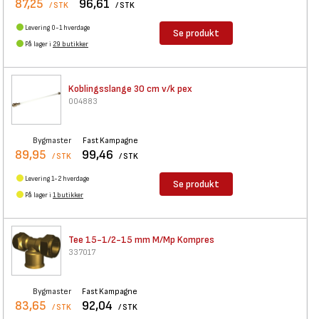
87,25
96,61
/ STK
/ STK
Levering 0-1 hverdage
Se produkt
På lager i
29 butikker
Koblingsslange 30 cm v/k pex
004883
Bygmaster
Fast Kampagne
89,95
99,46
/ STK
/ STK
Levering 1-2 hverdage
Se produkt
På lager i
1 butikker
Tee 15-1/2-15 mm M/Mp Kompres
337017
Bygmaster
Fast Kampagne
83,65
92,04
/ STK
/ STK