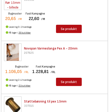
Bygmaster
Fast Kampagne
20,65
22,60
/ M
/ M
Levering 0-1 hverdage
Se produkt
På lager i
26 butikker
Novopan Varmeslange Pex A -
20mm
207625
Bygmaster
Fast Kampagne
1.106,05
1.228,81
/ RL
/ RL
Levering 2-4 hverdage
Se produkt
På lager i
21 butikker
Støttebøsning til pex 15mm
337015