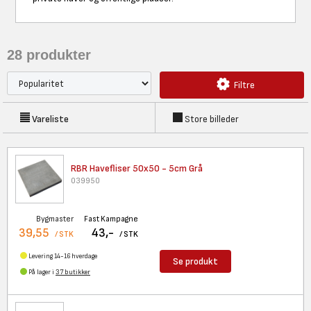
28
produkter
Filtre
Vareliste
Store billeder
RBR Havefliser 50x50 - 5cm Grå
039950
Bygmaster
Fast Kampagne
39,55
43,-
/ STK
/ STK
Levering 14-16 hverdage
Se produkt
På lager i
37 butikker