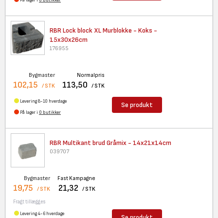
På lager i
0 butikker
RBR Lock block XL Murblokke -
Koks -
15x30x26cm
176955
Bygmaster
Normalpris
102,15
113,50
/ STK
/ STK
Levering 8-10 hverdage
Se produkt
På lager i
0 butikker
RBR Multikant brud Gråmix -
14x21x14cm
039707
Bygmaster
Fast Kampagne
19,75
21,32
/ STK
/ STK
Fragt tillægges
Levering 4-6 hverdage
Se produkt