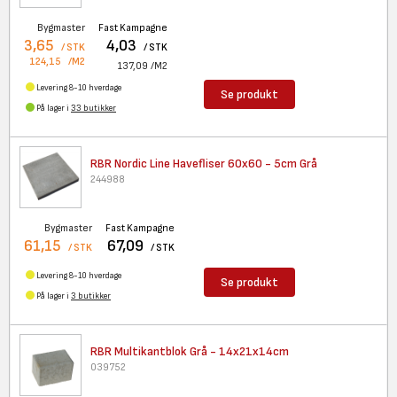
Bygmaster
Fast Kampagne
3,65
4,03
/ STK
/ STK
124,15
/M2
137,09
/M2
Levering 8-10 hverdage
Se produkt
På lager i
33 butikker
RBR Nordic Line Havefliser
60x60 - 5cm Grå
244988
Bygmaster
Fast Kampagne
61,15
67,09
/ STK
/ STK
Levering 8-10 hverdage
Se produkt
På lager i
3 butikker
RBR Multikantblok Grå -
14x21x14cm
039752