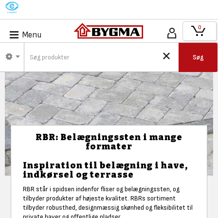
M
0
Menu
Søg
RBR: Belægningssten i mange
formater
Inspiration til belægning i have,
indkørsel og terrasse
RBR står i spidsen indenfor fliser og belægningssten, og
tilbyder produkter af højeste kvalitet. RBRs sortiment
tilbyder robusthed, designmæssig skønhed og fleksibilitet til
private haver og offentlige pladser.