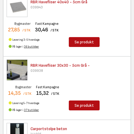
RBR Havefliser 40x40 - 5cm Grå
039943
Bygmaster
Fast Kampagne
27,85
30,46
/ STK
/ STK
Levering 3-5 hverdage
Se produkt
På lager i
36 butikker
RBR Havefliser 30x30 - 5cm Grå
-
039938
Bygmaster
Fast Kampagne
14,35
15,32
/ STK
/ STK
Levering 5-7 hverdage
Se produkt
På lager i
37 butikker
Carportstolpe beton