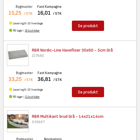
Bygmaster
Fast Kampagne
15,25
16,01
/ STK
/ STK
Levering 8-10 hverdage
Se produkt
På lager i
15 butikker
RBR Nordic-Line Havefliser
30x60 - 5cm Grå
227680
Bygmaster
Fast Kampagne
33,25
36,81
/ STK
/ STK
Levering 8-10 hverdage
Se produkt
På lager i
11 butikker
RBR Multikant brud Grå -
14x21x14cm
039667
Bygmaster
Normalpris