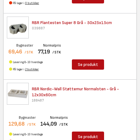
På lager i
0 butikker
RBR Plantesten Super 8 Grå -
50x25x15cm
039887
Bygmaster
Normalpris
69,46
77,19
/ STK
/ STK
Levering 8-10 hverdage
Se produkt
På lager i
2 butikker
RBR Nordic-Wall Støttemur
Normalsten - Grå -
12x30x60cm
188487
Bygmaster
Normalpris
129,68
144,09
/ STK
/ STK
Levering 8-10 hverdage
Se produkt