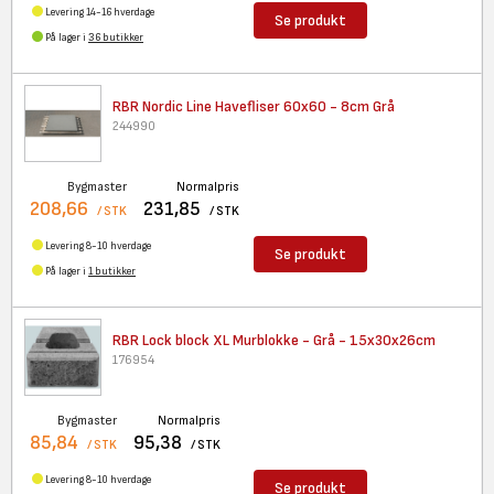
Levering 14-16 hverdage
Se produkt
På lager i
36 butikker
RBR Nordic Line Havefliser
60x60 - 8cm Grå
244990
Bygmaster
Normalpris
208,66
231,85
/ STK
/ STK
Levering 8-10 hverdage
Se produkt
På lager i
1 butikker
RBR Lock block XL Murblokke -
Grå - 15x30x26cm
176954
Bygmaster
Normalpris
85,84
95,38
/ STK
/ STK
Levering 8-10 hverdage
Se produkt