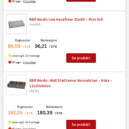
På lager i
0 butikker
RBR Nordic Line Havefliser
30x60 - 8cm Grå
244986
Bygmaster
Normalpris
86,59
96,21
/ STK
/ STK
Levering 8-10 hverdage
Se produkt
På lager i
0 butikker
RBR Nordic-Wall Støttemur
Normalsten - Koks -
12x30x60cn
181743
Bygmaster
Normalpris
162,35
180,39
/ STK
/ STK
Levering 8-10 hverdage
Se produkt