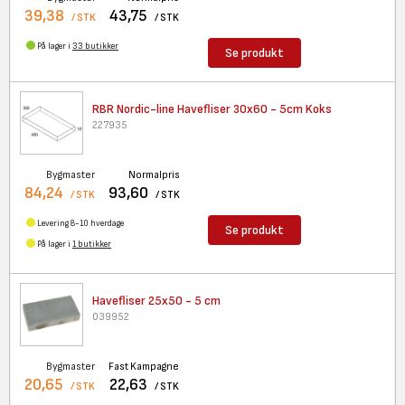
39,38
43,75
/ STK
/ STK
På lager i
33 butikker
Se produkt
RBR Nordic-line Havefliser
30x60 - 5cm Koks
227935
Bygmaster
Normalpris
84,24
93,60
/ STK
/ STK
Levering 8-10 hverdage
Se produkt
På lager i
1 butikker
Havefliser 25x50 - 5 cm
039952
Bygmaster
Fast Kampagne
20,65
22,63
/ STK
/ STK