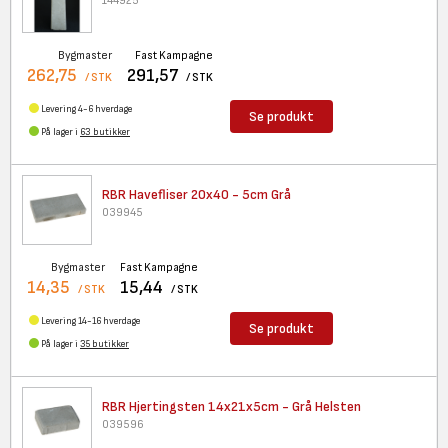
144925
Bygmaster
Fast Kampagne
262,75
291,57
/ STK
/ STK
Levering 4-6 hverdage
Se produkt
På lager i
63 butikker
RBR Havefliser 20x40 - 5cm Grå
039945
Bygmaster
Fast Kampagne
14,35
15,44
/ STK
/ STK
Levering 14-16 hverdage
Se produkt
På lager i
35 butikker
RBR Hjertingsten 14x21x5cm -
Grå Helsten
039596