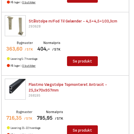
På lager i
0 butikker
Stålstolpe m/Fod Til Gelænder
- 4,5×4,5×103,3cm
293628
Bygmaster
Normalpris
363,60
404,-
/ STK
/ STK
Levering 5-7 hverdage
Se produkt
På lager i
0 butikker
Plastmo Vægstolpe Topmonteret
Antracit -
25,5x70x957mm
268195
Bygmaster
Normalpris
716,35
795,95
/ STK
/ STK
Levering 21-22 hverdage
Se produkt