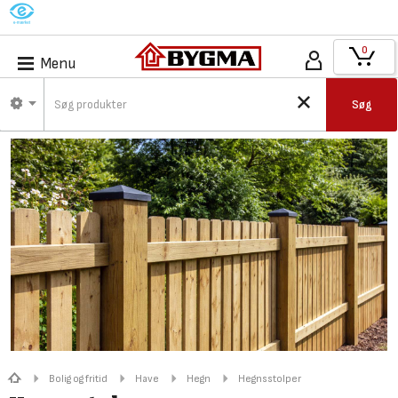
M
0
Menu
Søg
Bolig og fritid
Have
Hegn
Hegnsstolper