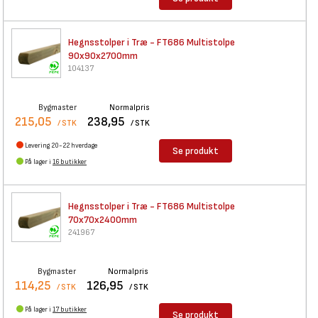
Hegnsstolper i Træ - FT686
Multistolpe
90x90x2700mm
104137
Bygmaster
Normalpris
215,05
238,95
/ STK
/ STK
Levering 20-22 hverdage
Se produkt
På lager i
16 butikker
Hegnsstolper i Træ - FT686
Multistolpe
70x70x2400mm
241967
Bygmaster
Normalpris
114,25
126,95
/ STK
/ STK
På lager i
17 butikker
Se produkt