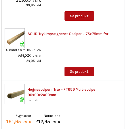
119,85
/ STK
39,95
/M
Se produkt
SOLID Trykimprægneret Stolper
- 75x75mm fyr
Gælder t.o.m. 16/08-26
59,88
/ STK
24,95
/M
Se produkt
Hegnsstolper i Træ - FT686
Multistolpe
90x90x2400mm
241970
Bygmaster
Normalpris
191,65
212,95
/ STK
/ STK