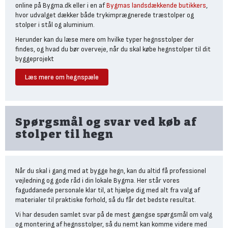
online på Bygma.dk eller i en af
Bygmas landsdækkende butikkers
,
hvor udvalget dækker både trykimprægnerede træstolper og
stolper i stål og aluminium.
Herunder kan du læse mere om hvilke typer hegnsstolper der
findes, og hvad du bør overveje, når du skal købe hegnstolper til dit
byggeprojekt
Læs mere om hegnspæle
Valget mellem
trykimprægnerede stolper og
stålstolper
Spørgsmål og svar ved køb af
Når du vælger hegnsstolper, bør du tage udgangspunkt i både
stolper til hegn
materialet og stolpens kvadratiske mål.
Til langt de fleste hegn og plankeværk vælger man i dag
trykimprægnerede træstolper, fordi de er budgetvenlige, nemme
at tilpasse og passer naturligt til træhegn.
Når du skal i gang med at bygge hegn, kan du altid få professionel
vejledning og gode råd i din lokale Bygma. Her står vores
Aluminium- og stålstolper er derimod mere udbredte blandt
faguddanede personale klar til, at hjælpe dig med alt fra valg af
komposithegn og glashegn, hvor de matcher den moderne stil, som
materialer til praktiske forhold, så du får det bedste resultat.
komposit og glas tilbyder.
Vi har desuden samlet svar på de mest gængse spørgsmål om valg
Stolper til hegn i NTR-A
og montering af hegnsstolper, så du nemt kan komme videre med