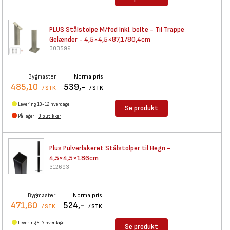
PLUS Stålstolpe M/fod Inkl.
bolte - Til Trappe
Gelænder - 4,5×4,5×87,1/80,4cm
303599
Bygmaster
Normalpris
485,10
539,-
/ STK
/ STK
Levering 10-12 hverdage
Se produkt
På lager i
0 butikker
Plus Pulverlakeret Stålstolper
til Hegn -
4,5×4,5×186cm
312693
Bygmaster
Normalpris
471,60
524,-
/ STK
/ STK
Levering 5-7 hverdage
Se produkt