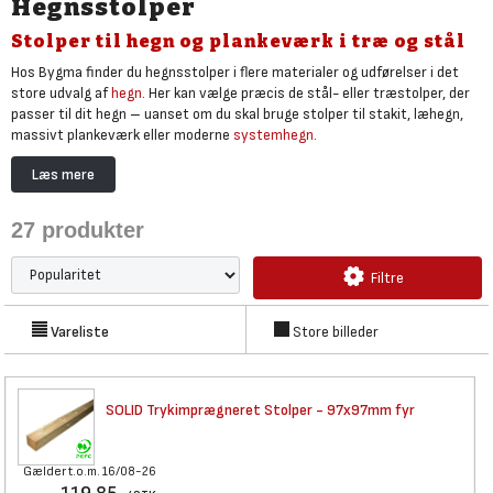
Hegnsstolper
Stolper til hegn og plankeværk i træ og stål
Hos Bygma finder du hegnsstolper i flere materialer og udførelser i det
store udvalg af
hegn
. Her kan vælge præcis de stål- eller træstolper, der
passer til dit hegn – uanset om du skal bruge stolper til stakit, læhegn,
massivt plankeværk eller moderne
systemhegn
.
Udvalget spænder fra klassiske 4x4 stolper i træ, der matcher klassiske
Læs mere
hegnsbrædder, til varianter i pulverlakeret stål, der matcher både klassisk
træhegn eller moderne
glashegn
.
27
produkter
NTR A trykimprægnerede træstolper er de mest populære til hegn, fordi
de er velegnede til udendørs brug og tåler direkte jordkontakt eller kan
Filtre
nedstødes i stolpebeton. Træstolperne giver dit hegn et flot naturligt
udtryk, er nemme at tilpasse, kan efterbehandles med træbeskyttelse
eller kombineres med
fundamentskruer
eller
stolpespyd
.
Vareliste
Store billeder
Ønsker du et vedligeholdelsesfri hegn, kan du vælge stolper i aluminium
eller stål, som du kan kombineret med
komposit hegnsbrædder
.
SOLID Trykimprægneret Stolper
- 97x97mm fyr
Gælder t.o.m. 16/08-26