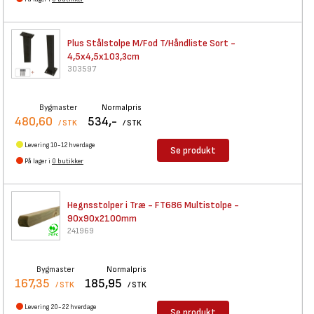
Plus Stålstolpe M/Fod
T/Håndliste Sort -
4,5x4,5x103,3cm
303597
Bygmaster
Normalpris
480,60
534,-
/ STK
/ STK
Levering 10-12 hverdage
Se produkt
På lager i
0 butikker
Hegnsstolper i Træ - FT686
Multistolpe -
90x90x2100mm
241969
Bygmaster
Normalpris
167,35
185,95
/ STK
/ STK
Levering 20-22 hverdage
Se produkt