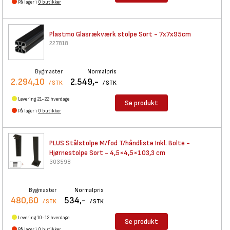
På lager i
0 butikker
Plastmo Glasrækværk stolpe
Sort - 7x7x95cm
227818
Bygmaster
Normalpris
2.294,10
2.549,-
/ STK
/ STK
Levering 21-22 hverdage
Se produkt
På lager i
0 butikker
PLUS Stålstolpe M/fod
T/håndliste Inkl. Bolte -
Hjørnestolpe Sort - 4,5×4,5×103,3 cm
303598
Bygmaster
Normalpris
480,60
534,-
/ STK
/ STK
Levering 10-12 hverdage
Se produkt
På lager i
0 butikker