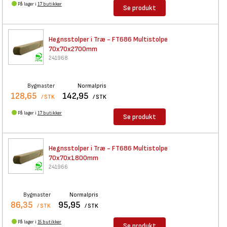
På lager i
17 butikker
Se produkt
Hegnsstolper i Træ - FT686
Multistolpe
70x70x2700mm
241968
Bygmaster
Normalpris
128,65
142,95
/ STK
/ STK
På lager i
17 butikker
Se produkt
Hegnsstolper i Træ - FT686
Multistolpe
70x70x1800mm
241966
Bygmaster
Normalpris
86,35
95,95
/ STK
/ STK
På lager i
15 butikker
Se produkt