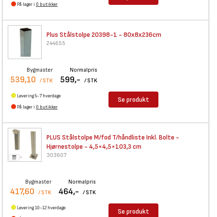
På lager i
0 butikker
Plus Stålstolpe 20398-1 -
80x8x236cm
244655
Bygmaster
Normalpris
539,10
599,-
/ STK
/ STK
Levering 5-7 hverdage
Se produkt
På lager i
0 butikker
PLUS Stålstolpe M/fod
T/håndliste Inkl. Bolte -
Hjørnestolpe - 4,5×4,5×103,3 cm
303607
Bygmaster
Normalpris
417,60
464,-
/ STK
/ STK
Levering 10-12 hverdage
Se produkt