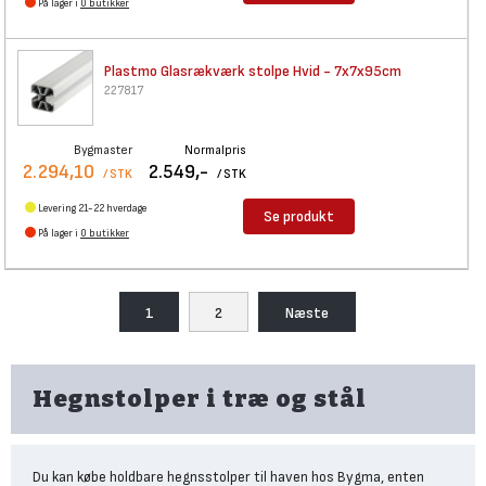
På lager i
0 butikker
Plastmo Glasrækværk stolpe
Hvid - 7x7x95cm
227817
Bygmaster
Normalpris
2.294,10
2.549,-
/ STK
/ STK
Levering 21-22 hverdage
Se produkt
På lager i
0 butikker
1
2
Næste
Hegnstolper i træ og stål
Du kan købe holdbare hegnsstolper til haven hos Bygma, enten