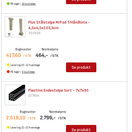
På lager i
16 butikker
Plus Stålstolpe M/Fod
T/Håndliste -
4,5x4,5x103,3cm
303606
Bygmaster
Normalpris
417,60
464,-
/ STK
/ STK
Levering 10-12 hverdage
Se produkt
På lager i
0 butikker
Plastmo Endestolpe Sort -
7x7x95
227824
Bygmaster
Normalpris
2.519,10
2.799,-
/ STK
/ STK
Levering 21-22 hverdage
Se produkt