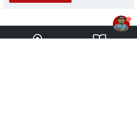
stærk forankring, blot uden beton og med mindre opgravning.
Skruefundamentet gør det lettere at sætte hegnsstolper i jorden,
når du har ensartede jordbundsforhold, og gør det let både at
1
placere og montere stolperne præcist.
Stolpespyd er et alternativ til mindre hegn
Skal du bygge mindre og lette hegn, kan du overveje de praktiske
stolpespyd
, der gør det let og hurtigt at montere hegnet omkring
bede i haven eller på terrassen.
FIND BYGMA
TILBUDSAVISER
Til varige hegn kræver stolpespyd en fast og stabil jordbund, men
til midlertidige eller lave hegn omkring bede kan de også anvendes,
forudsat at dine krav til stabilitet og holdbarhed er mindre.
Stolpefødder beskytter træet mod
jordkontakt
KONTAKT OS
OM BYGMA
I visse konstruktioner kan det være en stor fordel at støbe
stolpefødder ned i beton.
Udover at træstolperne løftes væk fra jorden og derved ofte
holder betydeligt længere, er stolperne også lettere at udskifte,
end hvis de er gravet eller sågar støbt ned i jorden.