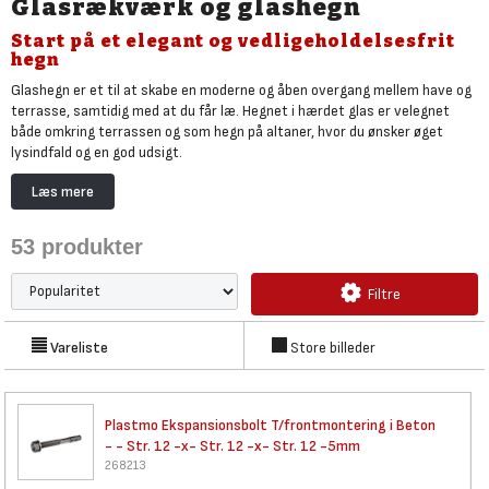
Glasrækværk og glashegn
Start på et elegant og vedligeholdelsesfrit
hegn
Glashegn er et til at skabe en moderne og åben overgang mellem have og
terrasse, samtidig med at du får læ. Hegnet i hærdet glas er velegnet
både omkring terrassen og som hegn på altaner, hvor du ønsker øget
lysindfald og en god udsigt.
Hos Bygma kan du købe glashegn, rækværk og gelændere fra Hortus, Plus
Læs mere
og Plastmo i forskellige stilarter og størrelser. Hegnsfagene fås typisk i
klart glas, røgfarvet glas eller mat-frosted glas. Sidstnævnte, "frosted
53
produkter
glas," er velegnet til at bevare privatlivet, selvom man bruger glashegn.
Hortus og Plastmo glashegn tilbyder elegante og vedligeholdelsesfrie
Filtre
hegnsløsninger, præcis som
komposithegn fra Wimex og Plus
. Hos Bygma
sørger vi for levering lige til døren, så du nemt kan komme i gang med dit
nye og elegante glashegn.
Vareliste
Store billeder
Plastmo Ekspansionsbolt
T/frontmontering i Beton
- - Str. 12 -x- Str. 12 -x- Str. 12 -5mm
268213