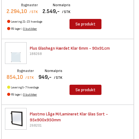
Bygmaster
Normalpris
2.294,10
2.549,-
/ STK
/ STK
Levering 21-23 hverdage
Se produkt
På lager i
0 butikker
Plus Glashegn Hærdet Klar 6mm
- 90x91cm
188268
Bygmaster
Normalpris
854,10
949,-
/ STK
/ STK
Levering 5-7 hverdage
Se produkt
På lager i
0 butikker
Plastmo Låge M/Lamineret Klar
Glas Sort -
95x900x950mm
268201