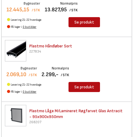
Bygmaster
Normalpris
12.445,15
13.827,95
/ STK
/ STK
Levering 21-22 hverdage
Se produkt
På lager i
0 butikker
Plastmo Håndløber Sort
227834
Bygmaster
Normalpris
2.069,10
2.299,-
/ STK
/ STK
Levering 21-22 hverdage
Se produkt
På lager i
0 butikker
Plastmo Låge M/Lamineret
Røgfarvet Glas Antracit
- 95x900x950mm
268207