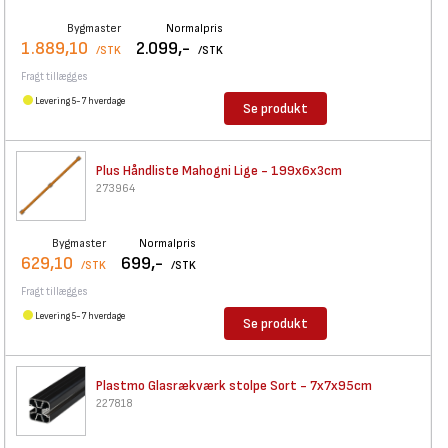
Bygmaster
Normalpris
1.889,10
2.099,-
/STK
/STK
Fragt tillægges
Levering 5-7 hverdage
Se produkt
Plus Håndliste Mahogni Lige -
199x6x3cm
273964
Bygmaster
Normalpris
629,10
699,-
/STK
/STK
Fragt tillægges
Levering 5-7 hverdage
Se produkt
Plastmo Glasrækværk stolpe
Sort - 7x7x95cm
227818