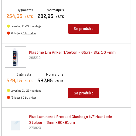
Bygmaster
Normalpris
254,65
282,95
/ STK
/ STK
Levering 21-22 hverdage
Se produkt
På lager i
0 butikker
Plastmo Lim Anker T/beton -
65x3- Str. 10 -mm
268210
Bygmaster
Normalpris
529,15
587,95
/ STK
/ STK
Levering 21-22 hverdage
Se produkt
På lager i
0 butikker
Plus Lamineret Frosted
Glashegn t/Firkantede
Stolper - 8mmx90x91cm
273923