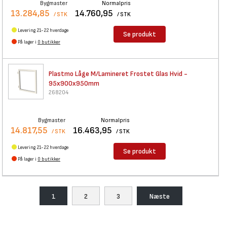
Bygmaster
Normalpris
13.284,85
14.760,95
/ STK
/ STK
Levering 21-22 hverdage
Se produkt
På lager i
0 butikker
Plastmo Låge M/Lamineret
Frostet Glas Hvid -
95x900x950mm
268204
Bygmaster
Normalpris
14.817,55
16.463,95
/ STK
/ STK
Levering 21-22 hverdage
Se produkt
På lager i
0 butikker
1
2
3
Næste