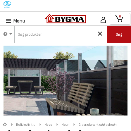
M
0
Menu
Søg
Bolig og fritid
Have
Hegn
Glasrækværk og glashegn