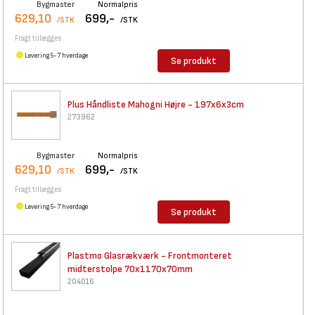
Bygmaster
Normalpris
629,10
699,-
/STK
/STK
Fragt tillægges
Levering 5-7 hverdage
Se produkt
Plus Håndliste Mahogni Højre -
197x6x3cm
273962
Bygmaster
Normalpris
629,10
699,-
/STK
/STK
Fragt tillægges
Levering 5-7 hverdage
Se produkt
Plastmo Glasrækværk -
Frontmonteret
midterstolpe 70x1170x70mm
204016