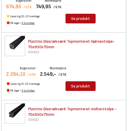
Bygmaster
Normalpris
674,95
749,95
/ STK
/ STK
Levering 10-12 hverdage
Se produkt
På lager i
0 butikker
Plastmo Glasrækværk
Topmonteret Hjørnestolpe-
70x950x70mm
204013
Bygmaster
Normalpris
2.294,10
2.549,-
/ STK
/ STK
Levering 21-23 hverdage
Se produkt
På lager i
0 butikker
Plastmo Glasrækværk
Topmonteret midterstolpe -
70x950x70mm
204012