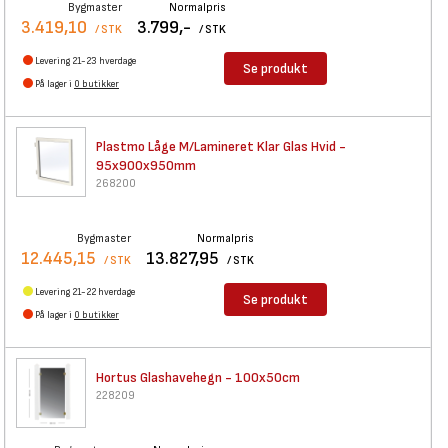
Bygmaster
Normalpris
3.419,10
3.799,-
/ STK
/ STK
Levering 21-23 hverdage
Se produkt
På lager i
0 butikker
Plastmo Låge M/Lamineret Klar
Glas Hvid -
95x900x950mm
268200
Bygmaster
Normalpris
12.445,15
13.827,95
/ STK
/ STK
Levering 21-22 hverdage
Se produkt
På lager i
0 butikker
Hortus Glashavehegn - 100x50cm
228209