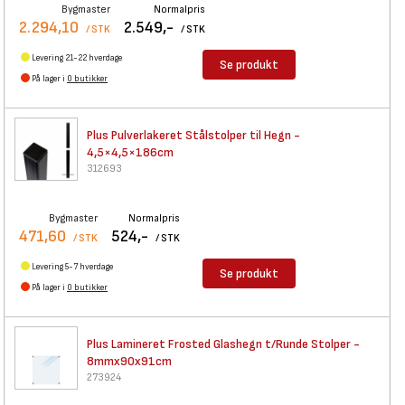
Bygmaster
Normalpris
2.294,10
2.549,-
/ STK
/ STK
Levering 21-22 hverdage
Se produkt
På lager i
0 butikker
Plus Pulverlakeret Stålstolper
til Hegn -
4,5×4,5×186cm
312693
Bygmaster
Normalpris
471,60
524,-
/ STK
/ STK
Levering 5-7 hverdage
Se produkt
På lager i
0 butikker
Plus Lamineret Frosted
Glashegn t/Runde Stolper -
8mmx90x91cm
273924