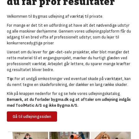
du får prof resultater
Velkommen til Bygmas udlejning af værktøj til private.
For mange er det tit en udfordring at have alt det nødvendige udstyr
og alle maskiner derhjemme. Gennem vores udlejningsplatform får du
adgang til en bred vifte af professionelt udstyr, som du lejer til
konkurrencedygtige priser
Uanset om du lever for gør-det-selv projekter, eller blot mangler det
rette materiel til et engangsprojekt, mærker du hurtigt glæden ved
professionelt værktøj. Arbejdet går lettere, du sparer mange kræfter
og resultatet bliver bedre.
Tip:
For at undgå omkostninger ved eventuel skade på værktøjet, kan
du nemt tegne en skadeforsikring, der dækker en lang række skader.
Klik på knappen nedenfor for og se hele vores udlejningskatalog.
Bemærk, at du forlader bygma.dk og at aftaler om udlejning indgås
med ToolMatic A/S og ikke Bygma A/S.
Gå til udlejningssiden