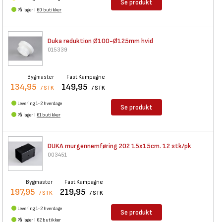
Se produkt
På lager i
60 butikker
Duka reduktion Ø100-Ø125mm
hvid
015339
Bygmaster
Fast Kampagne
134,95
149,95
/ STK
/ STK
Levering 1-2 hverdage
Se produkt
På lager i
61 butikker
DUKA murgennemføring 202
15x15cm. 12 stk/pk
003451
Bygmaster
Fast Kampagne
197,95
219,95
/ STK
/ STK
Levering 1-2 hverdage
Se produkt
På lager i
62 butikker