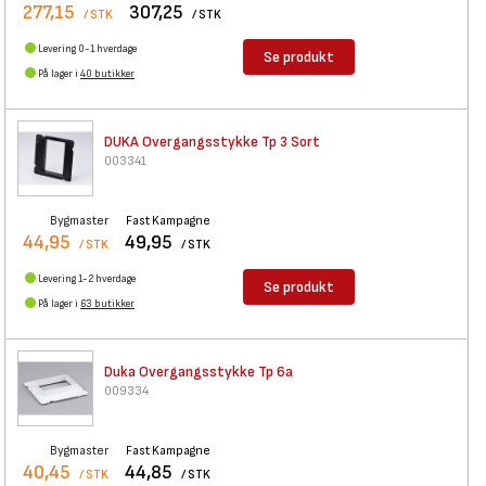
277,15
307,25
/ STK
/ STK
Levering 0-1 hverdage
Se produkt
På lager i
40 butikker
DUKA Overgangsstykke Tp 3 Sort
003341
Bygmaster
Fast Kampagne
44,95
49,95
/ STK
/ STK
Levering 1-2 hverdage
Se produkt
På lager i
63 butikker
Duka Overgangsstykke Tp 6a
009334
Bygmaster
Fast Kampagne
40,45
44,85
/ STK
/ STK