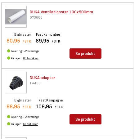
DUKA Ventilationsrør 100x500mm
073663
Bygmaster
Fast Kampagne
80,95
89,95
/ STK
/ STK
Levering 1-2 hverdage
Se produkt
På lager i
63 butikker
DUKA adaptor
174133
Bygmaster
Fast Kampagne
98,95
109,95
/ STK
/ STK
Levering 1-2 hverdage
Se produkt
På lager i
61 butikker