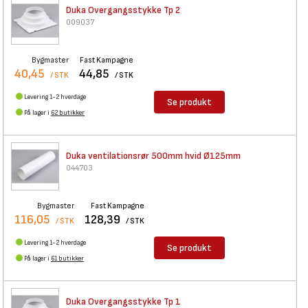
Duka Overgangsstykke Tp 2
009037
Bygmaster
Fast Kampagne
40,45
44,85
/ STK
/ STK
Levering 1-2 hverdage
Se produkt
På lager i
62 butikker
Duka ventilationsrør 500mm
hvid Ø125mm
044703
Bygmaster
Fast Kampagne
116,05
128,39
/ STK
/ STK
Levering 1-2 hverdage
Se produkt
På lager i
61 butikker
Duka Overgangsstykke Tp 1