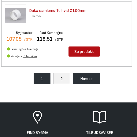
Duka samlemuffe hvid Ø100mm
014756
Bygmaster
Fast Kampagne
107,05
118,51
/ STK
/ STK
Levering 1-2 hverdage
Se produkt
På lager i
61 butikker
1
2
Næste
FIND BYGMA
TILBUDSAVISER