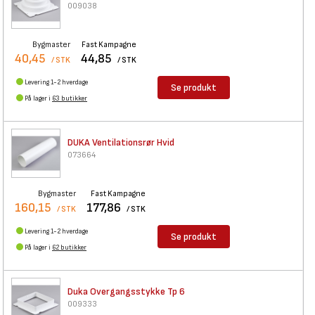
009038
Bygmaster
Fast Kampagne
40,45
44,85
/ STK
/ STK
Levering 1-2 hverdage
Se produkt
På lager i
63 butikker
DUKA Ventilationsrør Hvid
073664
Bygmaster
Fast Kampagne
160,15
177,86
/ STK
/ STK
Levering 1-2 hverdage
Se produkt
På lager i
62 butikker
Duka Overgangsstykke Tp 6
009333