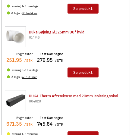
Levering 1-2 hverdage
Se produkt
På lager i
63 butikker
Duka Bøjning Ø125mm 90° hvid
014746
Bygmaster
Fast Kampagne
251,95
279,95
/ STK
/ STK
Levering 0-1 hverdage
Se produkt
På lager i
45 butikker
DUKA Therm Aftræksrør med 20mm
isoleringsskal
004028
Bygmaster
Fast Kampagne
671,35
745,64
/ STK
/ STK
Levering 1-2 hverdage