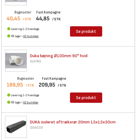
Bygmaster
Fast Kampagne
40,45
44,85
/ STK
/ STK
Levering 1-2 hverdage
Se produkt
På lager i
63 butikker
Duka bøjning Ø100mm 90° hvid
014745
Bygmaster
Fast Kampagne
188,95
209,95
/ STK
/ STK
Levering 1-2 hverdage
Se produkt
På lager i
62 butikker
DUKA isoleret aftræksrør 20mm
15x15x50cm
004030