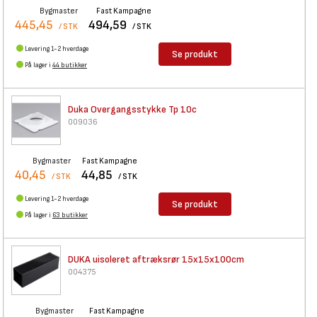
Bygmaster
Fast Kampagne
445,45
494,59
/ STK
/ STK
Levering 1-2 hverdage
Se produkt
På lager i
44 butikker
Duka Overgangsstykke Tp 10c
009036
Bygmaster
Fast Kampagne
40,45
44,85
/ STK
/ STK
Levering 1-2 hverdage
Se produkt
På lager i
63 butikker
DUKA uisoleret aftræksrør
15x15x100cm
004375
Bygmaster
Fast Kampagne