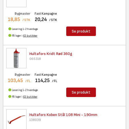
Bygmaster
Fast Kampagne
18,85
20,24
/ STK
/ STK
Levering 1-2 hverdage
Se produkt
På lager i
63 butikker
Hultafors Kridt Rød 360g
065318
Bygmaster
Fast Kampagne
103,45
114,25
/ FL
/ FL
Levering 1-2 hverdage
Se produkt
På lager i
63 butikker
Hultafors Koben Stål 108 Mini
- 190mm
138039