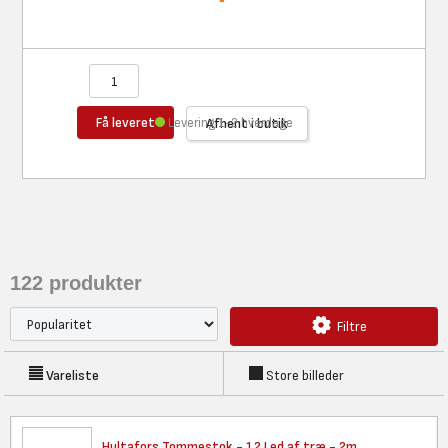
Få leveret
Levering 1-2 hverdage
Afhent i butik
122
produkter
Filtre
Vareliste
Store billeder
Hultafors Tommestok - 12 Led
af træ - 2m