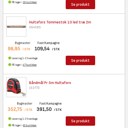
På lager i
19 butikker
Se produkt
Hultafors Tommestok 10 led træ
2m
064585
Bygmaster
Fast Kampagne
98,95
109,54
/ STK
/ STK
Levering 1-2 hverdage
Se produkt
På lager i
47 butikker
Båndmål Pr 5m Hultafors
153772
Bygmaster
Fast Kampagne
352,75
391,50
/ STK
/ STK
Levering 1-2 hverdage
Se produkt
På lager i
61 butikker