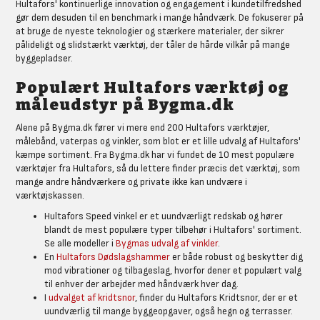
Hultafors' kontinuerlige innovation og engagement i kundetilfredshed
gør dem desuden til en benchmark i mange håndværk. De fokuserer på
at bruge de nyeste teknologier og stærkere materialer, der sikrer
pålideligt og slidstærkt værktøj, der tåler de hårde vilkår på mange
byggepladser.
Populært Hultafors værktøj og
måleudstyr på Bygma.dk
Alene på Bygma.dk fører vi mere end 200 Hultafors værktøjer,
målebånd, vaterpas og vinkler, som blot er et lille udvalg af Hultafors'
kæmpe sortiment. Fra Bygma.dk har vi fundet de 10 mest populære
værktøjer fra Hultafors, så du lettere finder præcis det værktøj, som
mange andre håndværkere og private ikke kan undvære i
værktøjskassen.
Hultafors Speed vinkel er et uundværligt redskab og hører
blandt de mest populære typer tilbehør i Hultafors' sortiment.
Se alle modeller i
Bygmas udvalg af vinkler
.
En
Hultafors Dødslagshammer
er både robust og beskytter dig
mod vibrationer og tilbageslag, hvorfor dener et populært valg
til enhver der arbejder med håndværk hver dag.
I
udvalget af kridtsnor
, finder du Hultafors Kridtsnor, der er et
uundværlig til mange byggeopgaver, også hegn og terrasser.