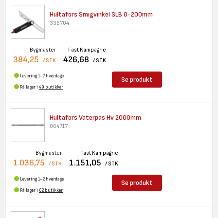
Hultafors Smigvinkel SLB
0-200mm
336704
Bygmaster
Fast Kampagne
384,25
426,68
/ STK
/ STK
Levering 1-2 hverdage
Se produkt
På lager i
49 butikker
Hultafors Vaterpas Hv 2000mm
064717
Bygmaster
Fast Kampagne
1.036,75
1.151,05
/ STK
/ STK
Levering 1-2 hverdage
Se produkt
På lager i
62 butikker