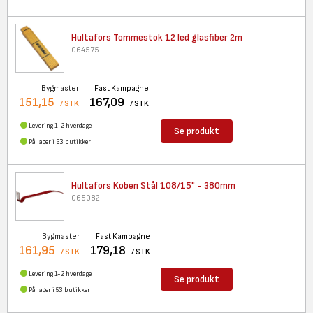
Hultafors Tommestok 12 led
glasfiber 2m
064575
Bygmaster
Fast Kampagne
151,15
167,09
/ STK
/ STK
Levering 1-2 hverdage
Se produkt
På lager i
63 butikker
Hultafors Koben Stål 108/15"
- 380mm
065082
Bygmaster
Fast Kampagne
161,95
179,18
/ STK
/ STK
Levering 1-2 hverdage
Se produkt
På lager i
53 butikker