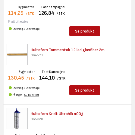
Bygmaster
Fast Kampagne
114,25
126,84
/ STK
/ STK
Fragt tillægges
Levering 1-2 hverdage
Se produkt
Hultafors Tommestok 12 led
glasfiber 2m
064573
Bygmaster
Fast Kampagne
130,45
144,10
/ STK
/ STK
Levering 1-2 hverdage
Se produkt
På lager i
60 butikker
Hultafors Kridt Ultrablå 400g
065320