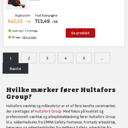
Bygmaster
Fast Kampagne
642,55
713,49
/ SB
/ SB
Levering 1-2 hverdage
Se produkt
På lager i
58 butikker
1
2
3
4
5
...
Næste
Hvilke mærker fører Hultafors
Group?
Hultafors værktøj og måleudstyr er et af flere kendte varemærker,
der varetages af
Hultafors Group
. Med fokus på kvalitet og
professionelt værktøj og arbejdsbeklædning fører Hultafors Group
bl.a. sikkerhedssko fra EMMA Safety Footwear, Fristads arbejdstøj,
høreværn og sikkerhedsbriller fra Hellberg Safety, arbejdstøj fra