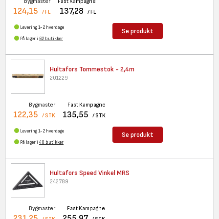
Bygmaster
Fast Kampagne
124,15
137,28
/ FL
/ FL
Levering 1-2 hverdage
Se produkt
På lager i
62 butikker
Hultafors Tommestok - 2,4m
201229
Bygmaster
Fast Kampagne
122,35
135,55
/ STK
/ STK
Levering 1-2 hverdage
Se produkt
På lager i
40 butikker
Hultafors Speed Vinkel MRS
242789
Bygmaster
Fast Kampagne
231,25
255,97