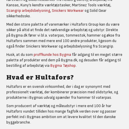
Kansas, Kuny’s kendte værktøjstasker, Martinez Tools værktøj,
Scangrip arbejdsbelysning
,
Snickers Workwear
og Solid Gear
sikkerhedssko.
Med den store palette af varemærker i Hultafors Group kan du være
sikker på altid at finde det nødvendige arbejdstøj og udstyr. Direkte
på Bygma.dk fører vi bl.a. vaterpas, tommestok, hammer og økse fra
Hultafors sammen med mere end 100 andre produkter, ligesom du
også finder Snickers Workwear og arbejdsbelysning fra Scangrip.
Husk, at du som
proffkunde hos Bygma
får adgang til en meget større
palette af produkter end dem på Bygma.dk, og desuden får adgang til
bestilling af arbejdstøj via
Bygma Tøjshop
.
Hvad er Hultafors?
Hultafors er en svensk virksomhed, der i dag er synonymt med
professionelt værktøj, der kombinerer præcision med slidstyrke, og
produkterne i Bygmas udvalg spænder fra hammer til vaterpas.
Som producent af værktøj og måleudstyr i mere end 100 år har
Hultafors vundet tilliden hos mange fagfolk verden over og passer
perfekt ind i Bygmas ambition om at levere kvalitet til den danske
byggebranche.