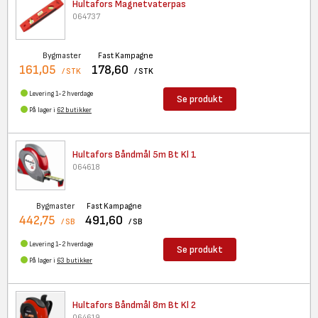
Hultafors Magnetvaterpas
064737
Bygmaster
Fast Kampagne
161,05
178,60
/ STK
/ STK
Levering 1-2 hverdage
Se produkt
På lager i
62 butikker
Hultafors Båndmål 5m Bt Kl 1
064618
Bygmaster
Fast Kampagne
442,75
491,60
/ SB
/ SB
Levering 1-2 hverdage
Se produkt
På lager i
63 butikker
Hultafors Båndmål 8m Bt Kl 2
064619