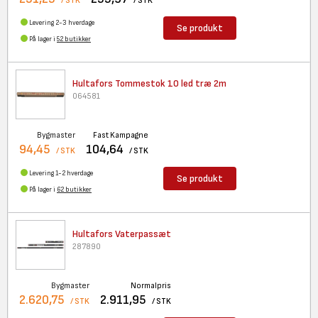
/ STK
/ STK
Levering 2-3 hverdage
Se produkt
På lager i
52 butikker
Hultafors Tommestok 10 led træ
2m
064581
Bygmaster
Fast Kampagne
94,45
104,64
/ STK
/ STK
Levering 1-2 hverdage
Se produkt
På lager i
62 butikker
Hultafors Vaterpassæt
287890
Bygmaster
Normalpris
2.620,75
2.911,95
/ STK
/ STK