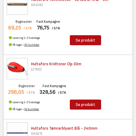
064582
Bygmaster
Fast Kampagne
69,25
76,75
/ STK
/ STK
Levering 1-2 hverdage
Se produkt
På lager i
63 butikker
Hultafors Kridtsnor Clp 30m
117862
Bygmaster
Fast Kampagne
296,05
328,56
/ STK
/ STK
Levering 1-2 hverdage
Se produkt
På lager i
62 butikker
Hultafors Tømrerblyant Blå -
240mm
064671