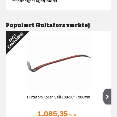
for pålidelighed og høj kvalitet.
Populært Hultafors værktøj
Hultafors Koben Stål 109/36" - 900mm
1.085,35
/
STK