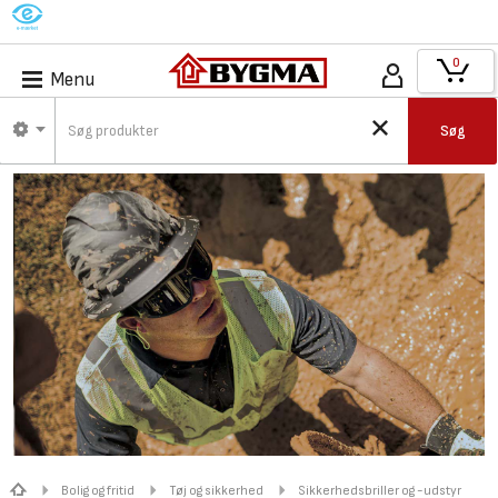
M
0
Menu
Søg
Bolig og fritid
Tøj og sikkerhed
Sikkerhedsbriller og -udstyr