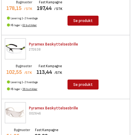
Bygmaster
Fast Kampagne
178,15
197,44
/ STK
/ STK
Levering 1-2 hverdage
Se produkt
På lager i
61 butikker
Pyramex Beskyttelsesbrille
272638
Bygmaster
Fast Kampagne
102,55
113,44
/STK
/STK
Levering 1-2 hverdage
Se produkt
På lager i
38 butikker
Pyramex Beskyttelsesbrille
002646
Bygmaster
Fast Kampagne