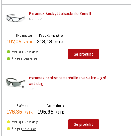
Pyramex Beskyttelsesbrille
Zone II
096537
Bygmaster
Fast Kampagne
197,05
218,18
/ STK
/ STK
Levering 1-2 hverdage
Se produkt
På lager i
62 butikker
Pyramex beskyttelsesbrille
Ever-Lite - grå
antidug
172591
Bygmaster
Normalpris
176,35
195,95
/ STK
/ STK
Levering 1-2 hverdage
Se produkt
På lager i
2 butikker