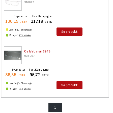
310892
Bygmaster
Fast Kampagne
106,15
117,19
/ STK
/ STK
Levering 1-2 hverdage
Se produkt
På lager i
37 butikker
Os løst visir 3249
038007
Bygmaster
Fast Kampagne
86,35
95,72
/ STK
/ STK
Levering 1-2 hverdage
Se produkt
På lager i
38 butikker
1