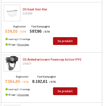
OS Kask Visir Klar
235399
Bygmaster
Fast Kampagne
539,05
597,96
/ STK
/ STK
Levering 2-3 hverdage
Se produkt
På lager i
59 butikker
OS Åndedrætsværn Powercap
Active FFP2
172627
Bygmaster
Fast Kampagne
7.364,65
8.182,61
/ STK
/ STK
Levering 0-1 hverdage
Se produkt
På lager i
42 butikker