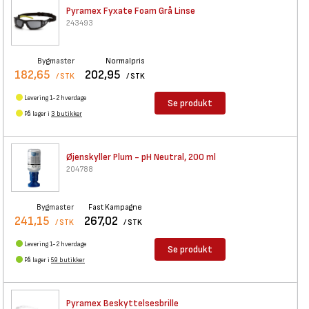
Pyramex Fyxate Foam Grå Linse
243493
Bygmaster
Normalpris
182,65
202,95
/ STK
/ STK
Levering 1-2 hverdage
Se produkt
På lager i
3 butikker
Øjenskyller Plum - pH Neutral,
200 ml
204788
Bygmaster
Fast Kampagne
241,15
267,02
/ STK
/ STK
Levering 1-2 hverdage
Se produkt
På lager i
59 butikker
Pyramex Beskyttelsesbrille