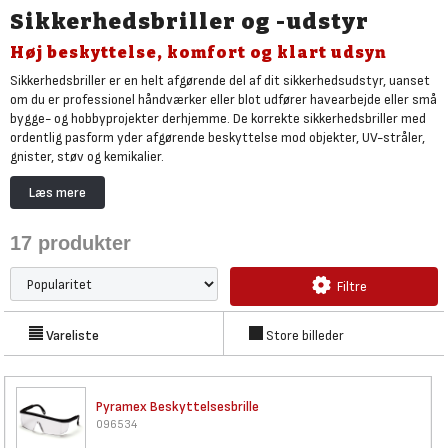
Sikkerhedsbriller og -udstyr
Høj beskyttelse, komfort og klart udsyn
Sikkerhedsbriller er en helt afgørende del af dit sikkerhedsudstyr, uanset
om du er professionel håndværker eller blot udfører havearbejde eller små
bygge- og hobbyprojekter derhjemme. De korrekte sikkerhedsbriller med
ordentlig pasform yder afgørende beskyttelse mod objekter, UV-stråler,
gnister, støv og kemikalier.
I Bygmas udvalg af værnemidler og sikkerhedsudstyr finder du et stort
Læs mere
udvalg af populære og professionelle sikkerhedsbriller til optimal
arbejdssikkerhed. Pyramax sikkerhedsbrillerne leveres i slagfast
17
produkter
konstruktion og glas af polycarbonat, hvor bøjler og næsepuder kan
justeres for optimal komfort og udsyn.
Filtre
Mere øjenbeskyttelse og udstyr til professionelle
Er du erhvervsdrivende håndværker eller entreprenør, får du adgang til et
Vareliste
Store billeder
meget større udvalg af sikkerhedsbriller i Bygma Tøjshop. Her får man
adgang til alt fra beskyttelsesbriller til visirer og ansigtsskærme. Læs
mere om Bygma Tøjshop her
.
Pyramex Beskyttelsesbrille
096534