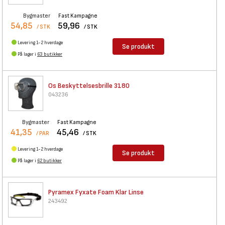
Bygmaster
Fast Kampagne
54,85
59,96
/ STK
/ STK
Levering 1-2 hverdage
Se produkt
På lager i
63 butikker
Os Beskyttelsesbrille 3180
043236
Bygmaster
Fast Kampagne
41,35
45,46
/ PAR
/ STK
Levering 1-2 hverdage
Se produkt
På lager i
62 butikker
Pyramex Fyxate Foam Klar Linse
243492