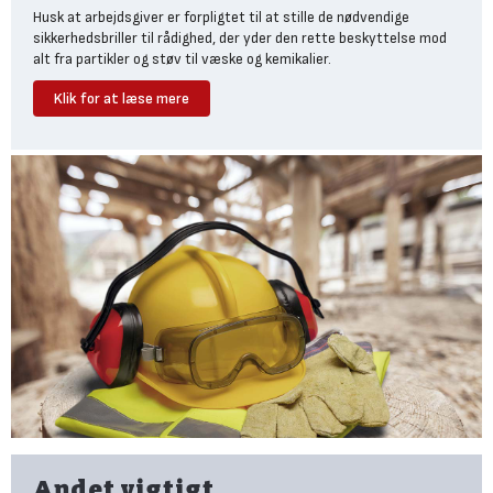
Husk at arbejdsgiver er forpligtet til at stille de nødvendige
sikkerhedsbriller til rådighed, der yder den rette beskyttelse mod
alt fra partikler og støv til væske og kemikalier.
Klik for at læse mere
Hvad er EN166
EN 166 er den europæiske standard, der dækker kravene til
sikkerhedsbriller og beskyttelsesbriller for at kunne opnå
betegnelse som godkendt øjenværn, der kan anvendes ved byggeri.
I forbindelse med EN 166 benyttes EN 167 og 168, der beskriver de
testmetoder, som brillerne skal overholde for at opnå
sikkerhedsstandarden EN 166.
Vil du være sikker på at de briller du benytter på arbejdspladsen er
godkendte, skal du kontrollere at de overholder EN166. Laver du
svejsearbejde skal du også være opmærksom på mærkning med
EN169.
Hvilken type sikkerhedsbriller
skal du vælge?
Øjnene er blandt kroppens absolut mest sårbare områder, og
derfor er det afgørende at bruge den rette beskyttelse i forhold til
Andet vigtigt