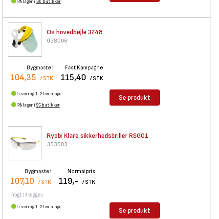
På lager i
60 butikker
Os hovedbøjle 3248
038006
Bygmaster
Fast Kampagne
104,35
115,40
/ STK
/ STK
Levering 1-2 hverdage
Se produkt
På lager i
56 butikker
Ryobi Klare sikkerhedsbriller
RSG01
353583
Bygmaster
Normalpris
107,10
119,-
/ STK
/ STK
Fragt tillægges
Levering 1-2 hverdage
Se produkt