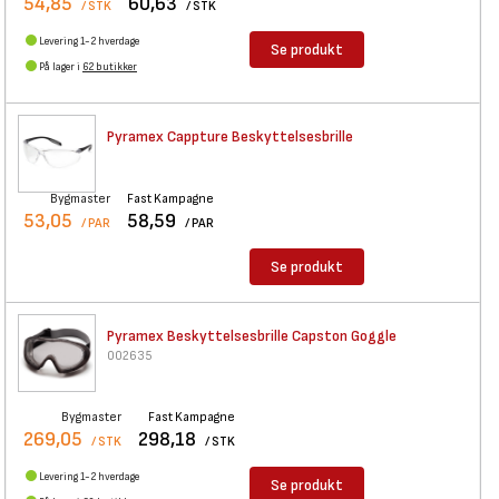
54,85
60,63
/ STK
/ STK
Levering 1-2 hverdage
Se produkt
På lager i
62 butikker
Pyramex Cappture
Beskyttelsesbrille
Bygmaster
Fast Kampagne
53,05
58,59
/ PAR
/ PAR
Se produkt
Pyramex Beskyttelsesbrille
Capston Goggle
002635
Bygmaster
Fast Kampagne
269,05
298,18
/ STK
/ STK
Levering 1-2 hverdage
Se produkt