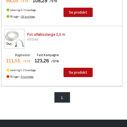
98,05
108,29
/ STK
/ STK
Levering 0-1 hverdage
Se produkt
På lager i
29 butikker
Pvc afløbsslange 2,5 m
005146
Bygmaster
Fast Kampagne
111,55
123,26
/ STK
/ STK
Levering 1-2 hverdage
Se produkt
På lager i
0 butikker
1