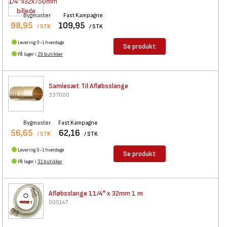
Bygmaster
Fast Kampagne
98,95
109,95
/ STK
/ STK
Levering 0-1 hverdage
Se produkt
På lager i
29 butikker
Samlesæt Til Afløbsslange
337000
Bygmaster
Fast Kampagne
56,65
62,16
/ STK
/ STK
Levering 0-1 hverdage
Se produkt
På lager i
31 butikker
Afløbsslange 11/4" x 32mm 1 m
005147