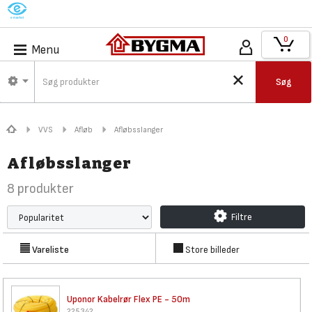
M
0
Menu
Søg
VVS
Afløb
Afløbsslanger
Afløbsslanger
8
produkter
Filtre
Vareliste
Store billeder
Uponor Kabelrør Flex PE - 50m
225342