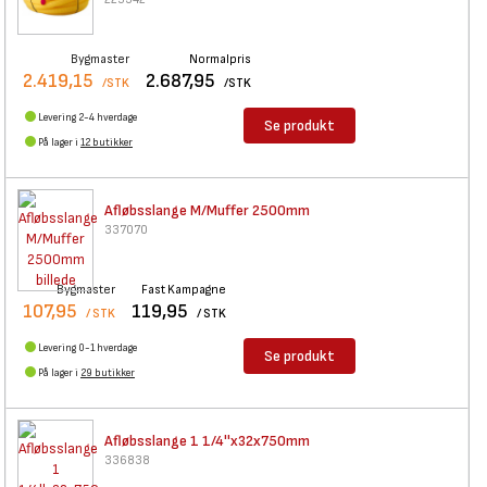
Bygmaster
Normalpris
2.419,15
2.687,95
/STK
/STK
Levering 2-4 hverdage
Se produkt
På lager i
12 butikker
Afløbsslange M/Muffer 2500mm
337070
Bygmaster
Fast Kampagne
107,95
119,95
/ STK
/ STK
Levering 0-1 hverdage
Se produkt
På lager i
29 butikker
Afløbsslange 1 1/4''x32x750mm
336838