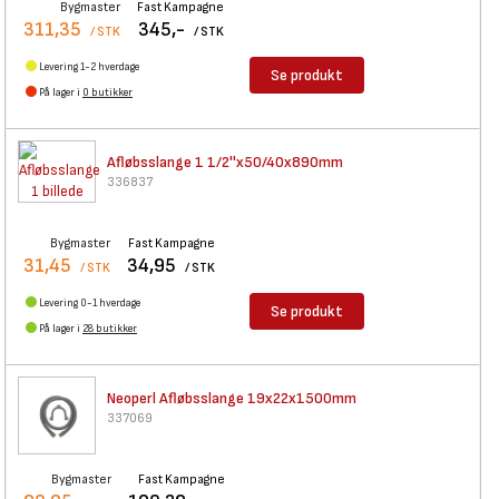
Bygmaster
Fast Kampagne
311,35
345,-
/ STK
/ STK
Levering 1-2 hverdage
Se produkt
På lager i
0 butikker
Afløbsslange 1
1/2''x50/40x890mm
336837
Bygmaster
Fast Kampagne
31,45
34,95
/ STK
/ STK
Levering 0-1 hverdage
Se produkt
På lager i
28 butikker
Neoperl Afløbsslange
19x22x1500mm
337069
Bygmaster
Fast Kampagne