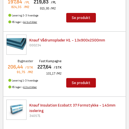
197,84
219,83
/ PL
/ PL
824,35
/M2
915,95
/M2
Levering 2-3 hverdage
Se produkt
På lager i
44 butikker
Knauf Vådrumsplader H1 -
13x900x2500mm
000234
Bygmaster
Fast Kampagne
206,44
227,64
/ STK
/ STK
91,75
/M2
101,17
/M2
Levering 1-3 hverdage
Se produkt
På lager i
41 butikker
Knauf Insulation Ecobatt 37
Formstykke - 145mm
isolering
340571