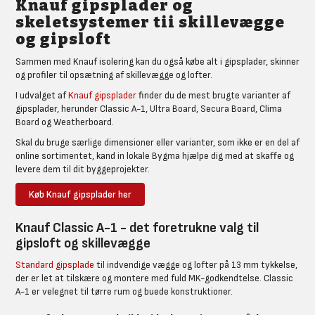
Knauf gipsplader og
skeletsystemer tii skillevægge
og gipsloft
Sammen med Knauf isolering kan du også købe alt i gipsplader, skinner
og profiler til opsætning af skillevægge og lofter.
I udvalget af
Knauf gipsplader
finder du de mest brugte varianter af
gipsplader, herunder Classic A-1, Ultra Board, Secura Board, Clima
Board og Weatherboard.
Skal du bruge særlige dimensioner eller varianter, som ikke er en del af
online sortimentet, kand in lokale Bygma hjælpe dig med at skaffe og
levere dem til dit byggeprojekter.
Køb Knauf gipsplader her
Knauf Classic A-1 - det foretrukne valg til
gipsloft og skillevægge
Standard gipsplade
til indvendige vægge og lofter på 13 mm tykkelse,
der er let at tilskære og montere med fuld MK-godkendtelse. Classic
A-1 er velegnet til tørre rum og buede konstruktioner.