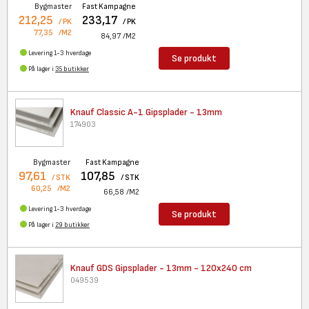
Bygmaster
Fast Kampagne
212,25
233,17
/ PK
/ PK
77,35
/M2
84,97
/M2
Levering 1-3 hverdage
Se produkt
På lager i
35 butikker
Knauf Classic A-1 Gipsplader -
13mm
174903
Bygmaster
Fast Kampagne
97,61
107,85
/ STK
/ STK
60,25
/M2
66,58
/M2
Levering 1-3 hverdage
Se produkt
På lager i
29 butikker
Knauf GDS Gipsplader - 13mm -
120x240 cm
049539