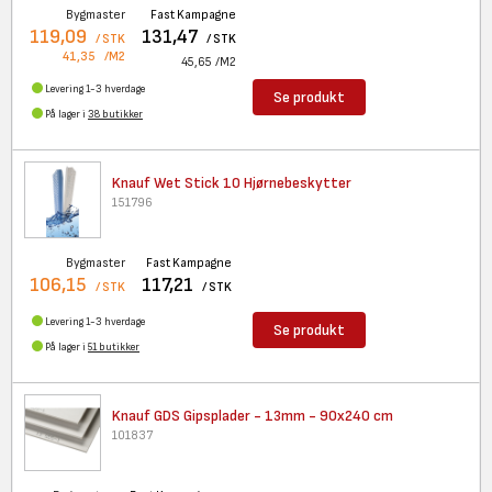
Bygmaster
Fast Kampagne
119,09
131,47
/ STK
/ STK
41,35
/M2
45,65
/M2
Levering 1-3 hverdage
Se produkt
På lager i
38 butikker
Knauf Wet Stick 10
Hjørnebeskytter
151796
Bygmaster
Fast Kampagne
106,15
117,21
/ STK
/ STK
Levering 1-3 hverdage
Se produkt
På lager i
51 butikker
Knauf GDS Gipsplader - 13mm -
90x240 cm
101837