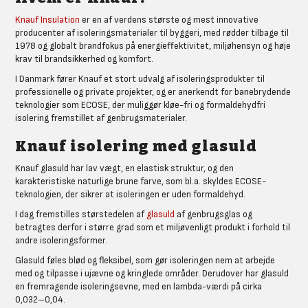
Knauf Insulation
er en af verdens største og mest innovative
producenter af isoleringsmaterialer til byggeri, med rødder tilbage til
1978 og globalt brandfokus på energieffektivitet, miljøhensyn og høje
krav til brandsikkerhed og komfort.
I Danmark fører Knauf et stort udvalg af isoleringsprodukter til
professionelle og private projekter, og er anerkendt for banebrydende
teknologier som ECOSE, der muliggør kløe-fri og formaldehydfri
isolering fremstillet af genbrugsmaterialer.
Knauf isolering med glasuld
Knauf glasuld har lav vægt, en elastisk struktur, og den
karakteristiske naturlige brune farve, som bl.a. skyldes ECOSE-
teknologien, der sikrer at isoleringen er uden formaldehyd.
I dag fremstilles størstedelen af
glasuld
af genbrugsglas og
betragtes derfor i større grad som et miljøvenligt produkt i forhold til
andre isoleringsformer.
Glasuld føles blød og fleksibel, som gør isoleringen nem at arbejde
med og tilpasse i ujævne og kringlede områder. Derudover har glasuld
en fremragende isoleringsevne, med en lambda-værdi på cirka
0,032–0,04.