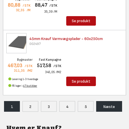
80,88
88,47
/ STK
/ STK
32,35
/M
35,39
/M
Se produkt
45mm Knauf Varmvægsplader -
60x250cm
002497
Bygmaster
Fast Kampagne
467,03
517,58
/ STK
/ STK
311,35
/M2
345,05
/M2
Levering 1-3 hverdage
Se produkt
På lager i
47 butikker
1
2
3
4
5
Næste
Hvem er Knauf?