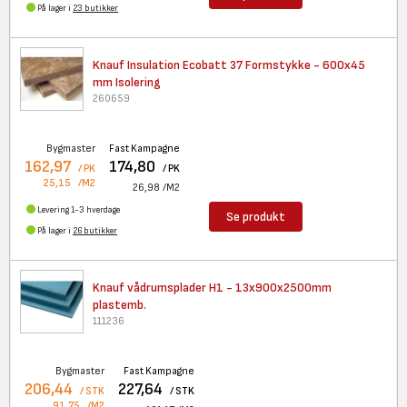
På lager i
23 butikker
Knauf Insulation Ecobatt 37
Formstykke - 600x45
mm Isolering
260659
Bygmaster
Fast Kampagne
162,97
174,80
/ PK
/ PK
25,15
/M2
26,98
/M2
Levering 1-3 hverdage
Se produkt
På lager i
26 butikker
Knauf vådrumsplader H1 -
13x900x2500mm
plastemb.
111236
Bygmaster
Fast Kampagne
206,44
227,64
/ STK
/ STK
91,75
/M2