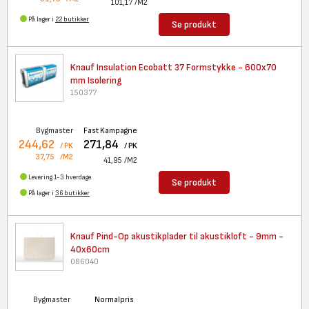
101,17
/M2
På lager i
22 butikker
Se produkt
Knauf Insulation Ecobatt 37
Formstykke - 600x70
mm Isolering
150377
Bygmaster
Fast Kampagne
244,62
271,84
/ PK
/ PK
37,75
/M2
41,95
/M2
Levering 1-3 hverdage
Se produkt
På lager i
36 butikker
Knauf Pind-Op akustikplader
til akustikloft - 9mm -
40x60cm
086040
Bygmaster
Normalpris