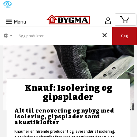
M
0
Menu
Søg
Knauf: Isolering og
gipsplader
Alt til renovering og nybyg med
isolering, gipsplader samt
akustiklofter
Knauf er en førende producent og leverandør af isolering,