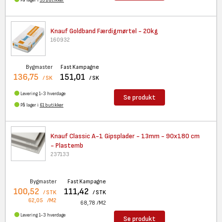
På lager i
35 butikker
Knauf Goldband Færdigmørtel -
20kg
160932
Bygmaster
Fast Kampagne
136,75
151,01
/ SK
/ SK
Levering 1-3 hverdage
Se produkt
På lager i
61 butikker
Knauf Classic A-1 Gipsplader -
13mm - 90x180 cm
- Plastemb
237133
Bygmaster
Fast Kampagne
100,52
111,42
/ STK
/ STK
62,05
/M2
68,78
/M2
Levering 1-3 hverdage
Se produkt