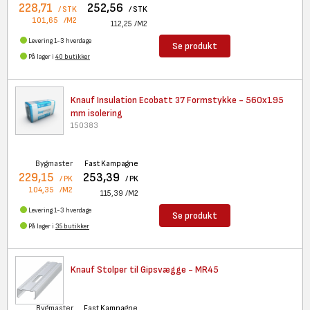
228,71
252,56
/ STK
/ STK
101,65
/M2
112,25
/M2
Levering 1-3 hverdage
Se produkt
På lager i
40 butikker
Knauf Insulation Ecobatt 37
Formstykke - 560x195
mm isolering
150383
Bygmaster
Fast Kampagne
229,15
253,39
/ PK
/ PK
104,35
/M2
115,39
/M2
Levering 1-3 hverdage
Se produkt
På lager i
35 butikker
Knauf Stolper til Gipsvægge -
MR45
Bygmaster
Fast Kampagne