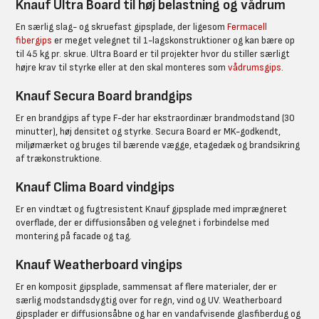
Knauf Ultra Board til høj belastning og vådrum
En særlig slag- og skruefast gipsplade, der ligesom
Fermacell
fibergips
er meget velegnet til 1-lagskonstruktioner og kan bære op
til 45 kg pr. skrue. Ultra Board er til projekter hvor du stiller særligt
højre krav til styrke eller at den skal monteres som
vådrumsgips
.
Knauf Secura Board brandgips
Er en brandgips af type F-der har ekstraordinær brandmodstand (30
minutter), høj densitet og styrke. Secura Board er MK-godkendt,
miljømærket og bruges til bærende vægge, etagedæk og brandsikring
af trækonstruktione.
Knauf Clima Board vindgips
Er en vindtæt og fugtresistent Knauf gipsplade med imprægneret
overflade, der er diffusionsåben og velegnet i forbindelse med
montering på facade og tag.
Knauf Weatherboard vingips
Er en komposit gipsplade, sammensat af flere materialer, der er
særlig modstandsdygtig over for regn, vind og UV. Weatherboard
gipsplader er diffusionsåbne og har en vandafvisende glasfiberdug og