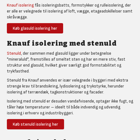
Knauf isolering
fås isoleringsbatts, formstykker og rulleisolering, der
er alle er velegnede til isolering af loft, vægge, etageadskillelser samt
skråvægge.
Køb glasuld isolering her
Knauf isolering med stenuld
Stenuld
, der sammen med glasuld ligger under betegnelse
"mineraluld", fremstilles af smeltet sten og har en mere stiv, fast
struktur end glasuld, hvilket giver særligt god formstabilitet og
trykfasthed.
Stenuld fra Knauf anvendes er især velegnede i byggeri med ekstra
strenge krav til brandsikring, lydisolering og trykstyrke, herunder
isolering af terrændæk, tagkonstruktioner og facader.
Isolering med stenuld er desuden vandafvisende, optager ikke fugt, og
tåler høje temperaturer – ideelt til både indvendig og udvendig
isolering i erhverv og industribyggeri.
Køb stenuld isolering her