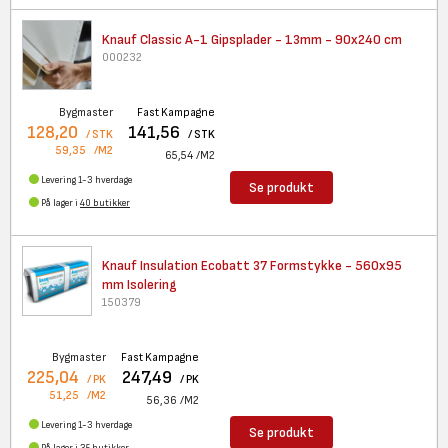
Knauf Classic A-1 Gipsplader -
13mm - 90x240 cm
000232
Bygmaster
Fast Kampagne
128,20
141,56
/ STK
/ STK
59,35
/M2
65,54
/M2
Levering 1-3 hverdage
Se produkt
På lager i
40 butikker
Knauf Insulation Ecobatt 37
Formstykke - 560x95
mm Isolering
150379
Bygmaster
Fast Kampagne
225,04
247,49
/ PK
/ PK
51,25
/M2
56,36
/M2
Levering 1-3 hverdage
Se produkt