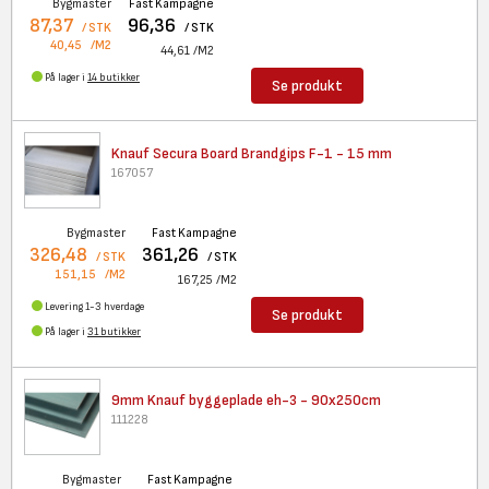
Bygmaster
Fast Kampagne
87,37
96,36
/ STK
/ STK
40,45
/M2
44,61
/M2
På lager i
14 butikker
Se produkt
Knauf Secura Board Brandgips
F-1 - 15 mm
167057
Bygmaster
Fast Kampagne
326,48
361,26
/ STK
/ STK
151,15
/M2
167,25
/M2
Levering 1-3 hverdage
Se produkt
På lager i
31 butikker
9mm Knauf byggeplade eh-3 -
90x250cm
111228
Bygmaster
Fast Kampagne