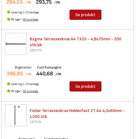
264,55
293,75
/ PK
/ PK
Levering 1-2 hverdage
Se produkt
På lager i
63 butikker
Bygma Terrasseskrue A4 TX20 -
4,8x75mm - 200
stk/pk
188773
Bygmaster
Fast Kampagne
396,85
440,68
/ PK
/ PK
Levering 1-2 hverdage
Se produkt
På lager i
63 butikker
Fisher Terrasseskrue
Hiddenfast ZT A4 4,3x60mm -
1500 stk
287574