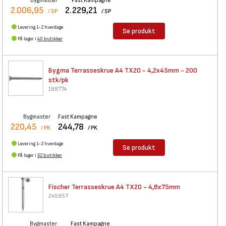
Bygmaster
Fast Kampagne
2.006,95
2.229,21
/ SP
/ SP
Levering 1-2 hverdage
Se produkt
På lager i
40 butikker
Bygma Terrasseskrue A4 TX20 -
4,2x45mm - 200
stk/pk
188774
Bygmaster
Fast Kampagne
220,45
244,78
/ PK
/ PK
Levering 1-2 hverdage
Se produkt
På lager i
62 butikker
Fischer Terrasseskrue A4 TX20
- 4,8x75mm
245957
Bygmaster
Fast Kampagne