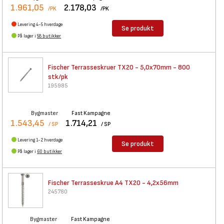
1.961,05
2.178,03
/PK
/PK
Levering 4-5 hverdage
Se produkt
På lager i
58 butikker
Fischer Terrasseskruer TX20 -
5,0x70mm - 800
stk/pk
195985
Bygmaster
Fast Kampagne
1.543,45
1.714,21
/ SP
/ SP
Levering 1-2 hverdage
Se produkt
På lager i
60 butikker
Fischer Terrasseskrue A4 TX20
- 4,2x56mm
245780
Bygmaster
Fast Kampagne