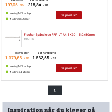
197,05
218,84
/ PK
/ PK
Levering 1-2 hverdage
Se produkt
På lager i
8 butikker
Fischer Spånskrue FPF-LT A4
TX20 - 5,0x80mm
195986
Bygmaster
Fast Kampagne
1.379,65
1.532,55
/ SP
/ SP
Levering 1-2 hverdage
Se produkt
På lager i
15 butikker
1
Inspiration når du kigger på