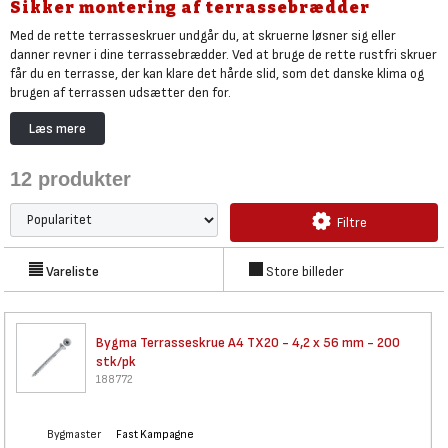
Sikker montering af terrassebrædder
Med de rette terrasseskruer undgår du, at skruerne løsner sig eller
danner revner i dine terrassebrædder. Ved at bruge de rette rustfri skruer
får du en terrasse, der kan klare det hårde slid, som det danske klima og
brugen af terrassen udsætter den for.
Det er lige så vigtigt at vælge de rette terrasseskruer som det er at
Læs mere
vælge de rette terrassebrædder. Med de rette skruer i rustfrit stål af A2
eller A4 kvalitet fra Bygma eller Fischer får du en skrue, der arbejder
12
produkter
sammen med træværket i din terrasse og som ikke løber an og efterlader
grimme pletter på terrassen.
Filtre
I vores udvalg finder du forskellige terrasseskruer fremstillet i rustfrit
stål samt et stort udvalg af skruelængder til montering afhængig af
træsort og underlaget. Læs mere om skruer og se også vores
videoguide
Vareliste
Store billeder
om korrosionsklasser her.
Bygma Terrasseskrue A4 TX20 -
4,2 x 56 mm - 200
stk/pk
188772
Bygmaster
Fast Kampagne