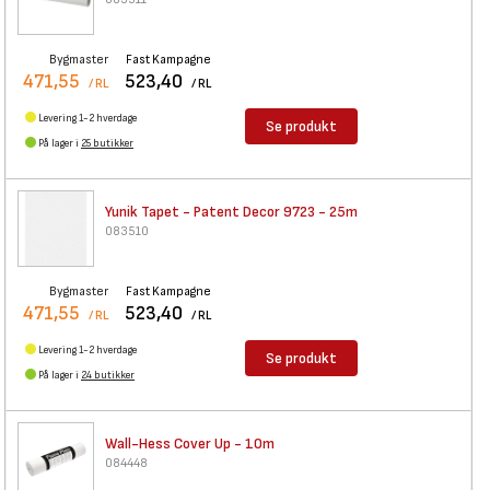
Bygmaster
Fast Kampagne
471,55
523,40
/ RL
/ RL
Levering 1-2 hverdage
Se produkt
På lager i
25 butikker
Yunik Tapet - Patent Decor
9723 - 25m
083510
Bygmaster
Fast Kampagne
471,55
523,40
/ RL
/ RL
Levering 1-2 hverdage
Se produkt
På lager i
24 butikker
Wall-Hess Cover Up - 10m
084448