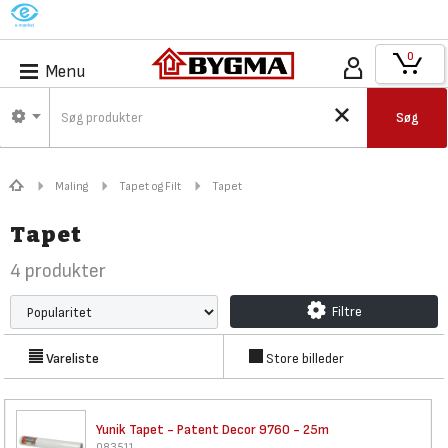
M
0
Menu
Søg
Maling
Tapet og Filt
Tapet
Tapet
4
produkter
Filtre
Vareliste
Store billeder
Yunik Tapet - Patent Decor
9760 - 25m
083511