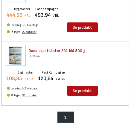
Bygmaster
Fast Kampagne
444,55
493,94
/ RL
/ RL
Levering 2-3 hverdage
Se produkt
På lager i
25 butikker
Dana tapetklister 201 blå 500
g
071944
Bygmaster
Fast Kampagne
108,85
120,64
/ ÆSK
/ ÆSK
Levering 1-2 hverdage
Se produkt
På lager i
35 butikker
1