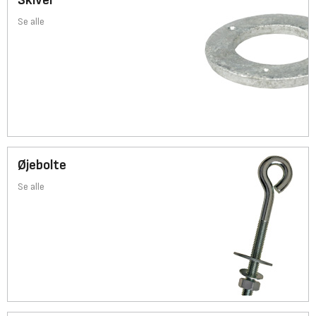
Skiver
Se alle
Øjebolte
Se alle