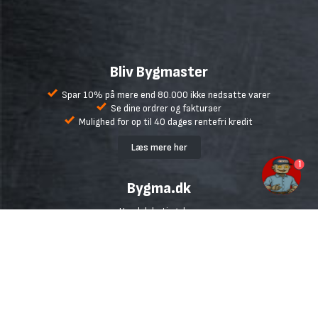
Bliv Bygmaster
Spar 10% på mere end 80.000 ikke nedsatte varer
Se dine ordrer og fakturaer
Mulighed for op til 40 dages rentefri kredit
Læs mere her
1
Bygma.dk
Handelsbetingelser
Fragt
Retur og reklamation
Fortryd køb
Ofte stillede spørgsmål
Udlejning
Inspiration og gode råd
Udvalgte mærker