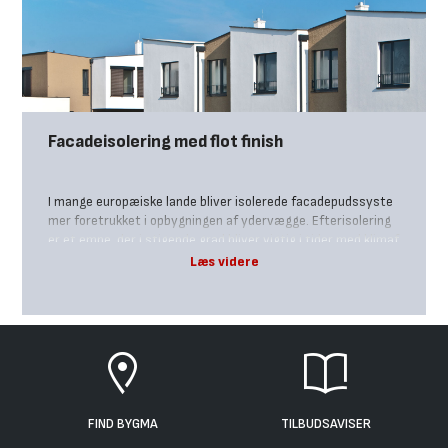
rædderne kan bruges alle steder på huset, hvor du vil have e
n stærk og vedligeholdelsesfri overflade som fx på udhæng, g
avle, kviste, stern, brystninger, garager, skure og altaner.
Facadeisolering med flot finish
I mange europæiske lande bliver isolerede facadepudssyste
mer foretrukket i opbygningen af ydervægge. Efterisolering
er et emne, der i stigende grad bliver vigtig i tider med klimaf
orandring og stigende krav til energibesparelser. Ved at ener
girenovere et enfamiliehus kan man reducere varmeudgiften
med op til 60% samt begrænse CO2– udledningen betydelig
t. Ved nybyggeri kan prisen for opførelse af en bygning reduc
eres, samtidig med at udgifter til energi minimeres i fremtid
en.
FIND BYGMA
TILBUDSAVISER