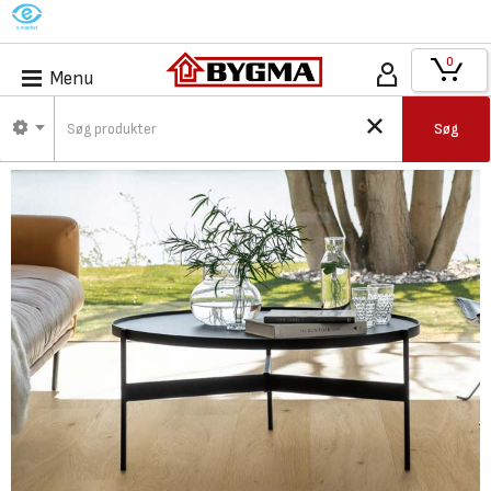
M
0
Menu
Søg