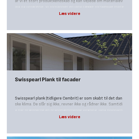
ar vi et stort produktkendskab og kan vejlede om materialev
alg og udførelse. Vi forhandler en lang række forskellige mate
rialer til træterrasser, både trykimprægneret fyrretræ, bruni
mprægneret fyrretræ, sydøstasiatisk bangkirai og mange fle
re. Ønsker du en vedligeholdelsesvenlig terrasse, kan vi anbe
fale at kigge på vores terrassebrædder i komposit. Vi har sa
mlet en tjekliste og gode råd, som du kan tage med dig, når d
u skal i gang med dit byggeprojekt.
Swisspearl Plank til facader
Swisspearl plank (tidligere Cembrit) er som skabt til det dan
ske klima. De slår sig ikke, revner ikke og rådner ikke. Samtidi
g har brædderne en brandhæmmende virkning, lang holdbarh
ed, er modstandsdygtige overfor råd og svamp og kræver mi
nimal vedligeholdelse. Hvad er hemmeligheden? Den er, at S
wisspearl plank er fremstillet af uorganisk fibercement, som
er et særdeles hårdført og samtidig miljøvenligt materiale. B