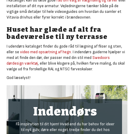
I kataloget kan du læse gode
råd om valg af vægmaling og farver
eller
installation af dit nye armatur. Vejledningerne tænker både på de
vigtige små detaljer til hele videoeguides om hvordan du samler et
Vitavia drivhus eller fyrer korrekt i brændeovnen.
Huset har glæde af alt fra
badeværelse til ny terrasse
I udendørs kataloget finder du gode råd til lægning af fliser og sten,
eller se
video med opsætning af hegn
. I indendørs guiderne hjælper vi
med at finde den dør, der passer med din stil med
Swedoors
dørdesign værktøj
, eller blive klogere på, hvilken farve maling, du skal
vælge ud fra forskellige RAL og NTSC farveskalaer.
God læselyst!
Indendørs
Få inspiration til dit hjem! Hvad end du har behov for ideer
til nyt gulv, døre eller noget tredje finder du det hos