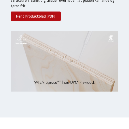
strukturen. Samtidig tillader overfladen, at pladen kan ånde og
tørre frit.
Hent Produktblad (PDF)