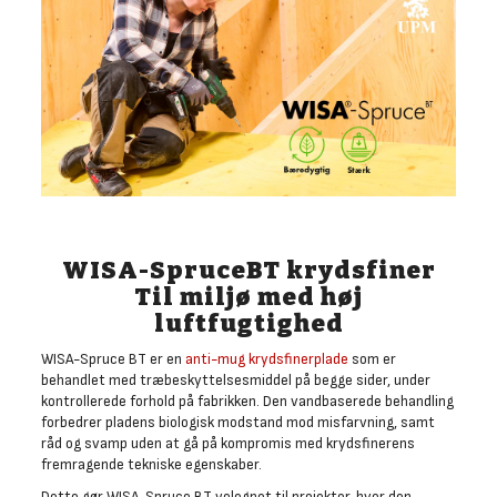
WISA-SpruceBT krydsfiner
Til miljø med høj
luftfugtighed
WISA-Spruce BT er en
anti-mug krydsfinerplade
som er
behandlet med træbeskyttelsesmiddel på begge sider, under
kontrollerede forhold på fabrikken. Den vandbaserede behandling
forbedrer pladens biologisk modstand mod misfarvning, samt
råd og svamp uden at gå på kompromis med krydsfinerens
fremragende tekniske egenskaber.
Dette gør WISA-Spruce BT velegnet til projekter, hvor den