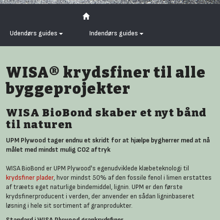
Udendørs guides
Indendørs guides
WISA® krydsfiner til alle
byggeprojekter
WISA BioBond skaber et nyt bånd
til naturen
UPM Plywood tager endnu et skridt for at hjælpe bygherrer med at nå
målet med mindst mulig CO2 aftryk
WISA BioBond er UPM Plywood's egenudviklede klæbeteknologi til
krydsfiner plader
, hvor mindst 50% af den fossile fenol i limen erstattes
af træets eget naturlige bindemiddel, lignin. UPM er den første
krydsfinerproducent i verden, der anvender en sådan ligninbaseret
løsning i hele sit sortiment af granprodukter.
Standard i WISA Plywood grankrydsfiner