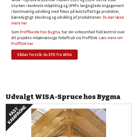
styrken i konkrete miljøtiltag og UPM's langsigtede engagement
i kontinuerlig udvikling med fokus på kulstoffattige produkter,
bæredygtigt skovbrug og udvikling af produktionen.
Du kan læse
mere her
Som
Proffkunde hos Bygma
, har din virksomhed fuld kontrol over
dit projekts miljømæssige fodaftryk via ProffDok.
Læs mere om
ProffDok her.
Sådan forstår du EPD fra WISA
Krydsfiner tilbud
Udvalgt WISA-Spruce hos Bygma