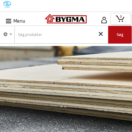
M
0
Menu
Søg