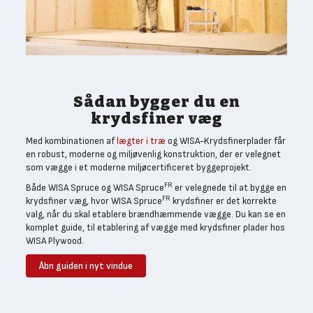
Sådan bygger du en
krydsfiner væg
Med kombinationen af
lægter i træ
og WISA-Krydsfinerplader får
en robust, moderne og miljøvenlig konstruktion, der er velegnet
som vægge i et moderne miljøcertificeret byggeprojekt.
FR
Både WISA Spruce og WISA Spruce
er velegnede til at bygge en
FR
krydsfiner væg, hvor WISA Spruce
krydsfiner er det korrekte
valg, når du skal etablere brændhæmmende vægge. Du kan se en
komplet guide, til etablering af vægge med krydsfiner plader hos
WISA Plywood.
Åbn guiden i nyt vindue