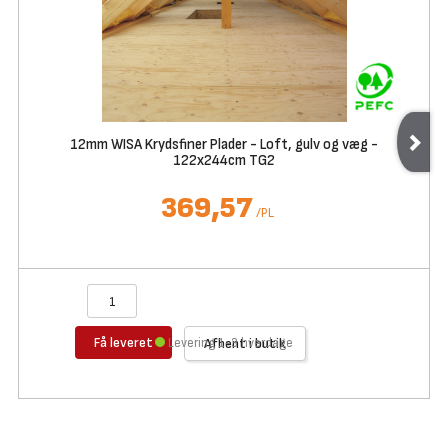
12mm WISA Krydsfiner Plader - Loft, gulv og væg -
122x244cm TG2
369,57
/
PL
Få leveret
Levering 1-3 hverdage
Afhent i butik