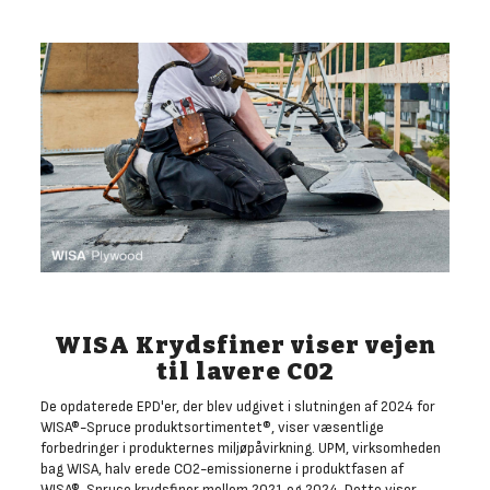
WISA Krydsfiner viser vejen
til lavere C02
De opdaterede EPD'er, der blev udgivet i slutningen af 2024 for
WISA®-Spruce produktsortimentet®, viser væsentlige
forbedringer i produkternes miljøpåvirkning. UPM, virksomheden
bag WISA, halv erede CO2-emissionerne i produktfasen af
WISA®-Spruce krydsfiner mellem 2021 og 2024. Dette viser