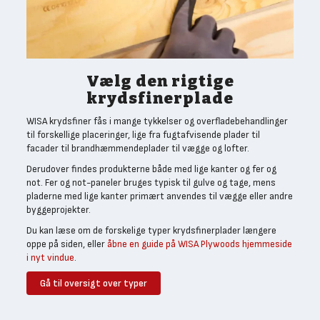
Vælg den rigtige
krydsfinerplade
WISA krydsfiner fås i mange tykkelser og overfladebehandlinger
til forskellige placeringer, lige fra fugtafvisende plader til
facader til brandhæmmendeplader til vægge og lofter.
Derudover findes produkterne både med lige kanter og fer og
not. Fer og not-paneler bruges typisk til gulve og tage, mens
pladerne med lige kanter primært anvendes til vægge eller andre
byggeprojekter.
Du kan læse om de forskelige typer krydsfinerplader længere
oppe på siden, eller
åbne en guide på WISA Plywoods hjemmeside
i nyt vindue
.
Gå til oversigt over typer