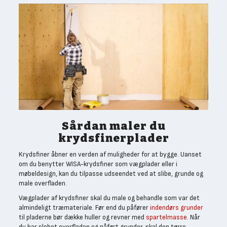
Sårdan maler du
krydsfinerplader
Krydsfiner åbner en verden af muligheder for at bygge. Uanset
om du benytter WISA-krydsfiner som vægplader eller i
møbeldesign, kan du tilpasse udseendet ved at slibe, grunde og
male overfladen.
Vægplader af krydsfiner skal du male og behandle som var det
almindeligt træmateriale. Før end du påfører
indendørs grunder
til pladerne bør dække huller og revner med
spartelmasse
. Når
du har slebet overfladen og påført grunder, skal den tørre.