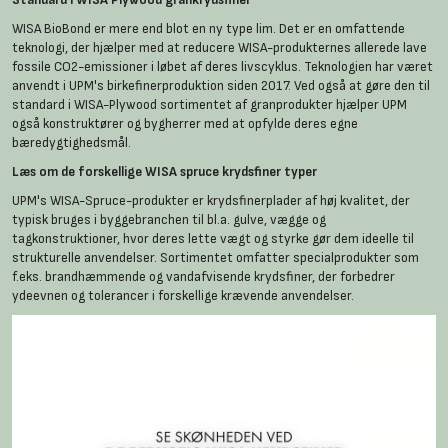
WISA BioBond er mere end blot en ny type lim. Det er en omfattende
teknologi, der hjælper med at reducere WISA-produkternes allerede lave
fossile CO2-emissioner i løbet af deres livscyklus. Teknologien har været
anvendt i UPM's birkefinerproduktion siden 2017. Ved også at gøre den til
standard i WISA-Plywood sortimentet af granprodukter hjælper UPM
også konstruktører og bygherrer med at opfylde deres egne
bæredygtighedsmål.
Læs om de forskellige WISA spruce krydsfiner typer
UPM's WISA-Spruce-produkter er krydsfinerplader af høj kvalitet, der
typisk bruges i byggebranchen til bl.a. gulve, vægge og
tagkonstruktioner, hvor deres lette vægt og styrke gør dem ideelle til
strukturelle anvendelser. Sortimentet omfatter specialprodukter som
f.eks. brandhæmmende og vandafvisende krydsfiner, der forbedrer
ydeevnen og tolerancer i forskellige krævende anvendelser.