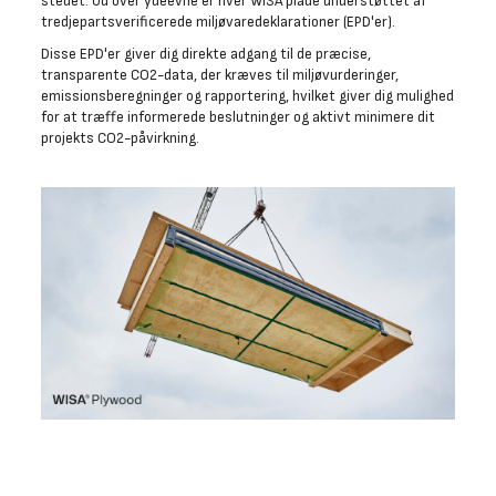
stedet. Ud over ydeevne er hver WISA plade understøttet af
tredjepartsverificerede miljøvaredeklarationer (EPD'er).
Disse EPD'er giver dig direkte adgang til de præcise,
transparente CO2-data, der kræves til miljøvurderinger,
emissionsberegninger og rapportering, hvilket giver dig mulighed
for at træffe informerede beslutninger og aktivt minimere dit
projekts CO2-påvirkning.