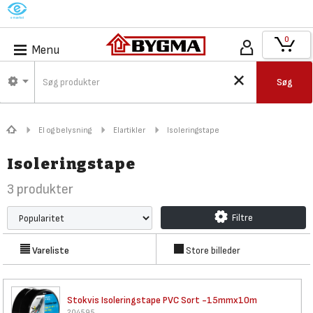
M
0
Menu
Søg
El og belysning
Elartikler
Isoleringstape
Isoleringstape
3
produkter
Filtre
Vareliste
Store billeder
Stokvis Isoleringstape PVC
Sort -15mmx10m
204595