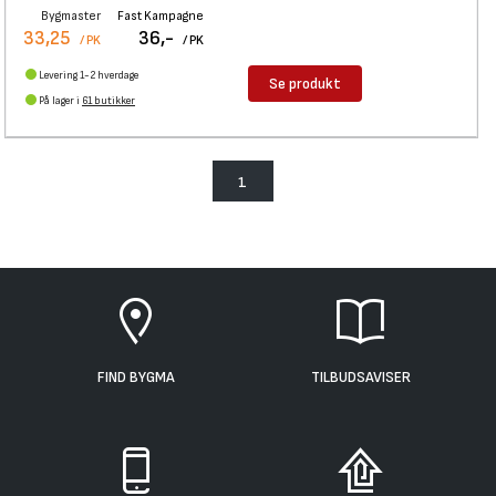
Bygmaster
Fast Kampagne
33,25
36,-
/ PK
/ PK
Levering 1-2 hverdage
Se produkt
På lager i
61 butikker
1
FIND BYGMA
TILBUDSAVISER