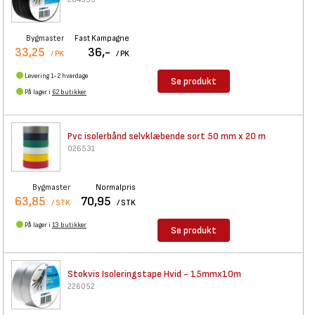
Bygmaster
Fast Kampagne
33,25
36,-
/ PK
/ PK
Levering 1-2 hverdage
Se produkt
På lager i
62 butikker
Pvc isolerbånd selvklæbende
sort 50 mm x 20 m
026531
Bygmaster
Normalpris
63,85
70,95
/ STK
/ STK
På lager i
13 butikker
Se produkt
Stokvis Isoleringstape Hvid -
15mmx10m
226052