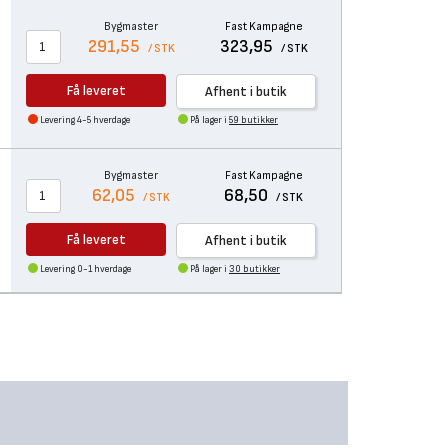
Bygmaster
Fast Kampagne
291,55
323,95
/ STK
/ STK
Få leveret
Afhent i butik
Levering 4-5 hverdage
På lager i
59 butikker
Bygmaster
Fast Kampagne
62,05
68,50
/ STK
/ STK
Få leveret
Afhent i butik
Levering 0-1 hverdage
På lager i
30 butikker