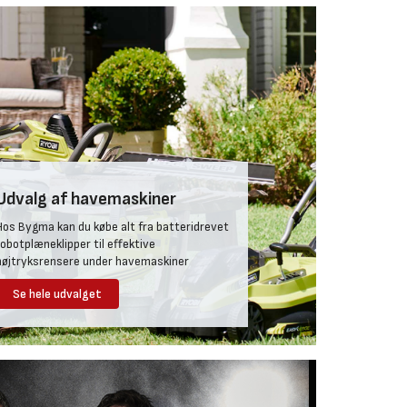
Udvalg af havemaskiner
Hos Bygma kan du købe alt fra batteridrevet
robotplæneklipper til effektive
højtryksrensere under havemaskiner
Se hele udvalget