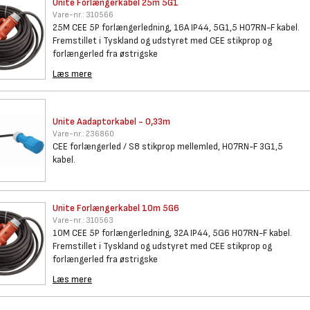
Unite Forlængerkabel 25m 5G1
Vare-nr.:
310566
25M CEE 5P forlængerledning, 16A IP44, 5G1,5 H07RN-F kabel.
Fremstillet i Tyskland og udstyret med CEE stikprop og
forlængerled fra østrigske
Læs mere
Unite Aadaptorkabel - 0,33m
Vare-nr.:
236860
CEE forlængerled / S8 stikprop mellemled, H07RN-F 3G1,5
kabel.
Unite Forlængerkabel 10m 5G6
Vare-nr.:
310563
10M CEE 5P forlængerledning, 32A IP44, 5G6 H07RN-F kabel.
Fremstillet i Tyskland og udstyret med CEE stikprop og
forlængerled fra østrigske
Læs mere