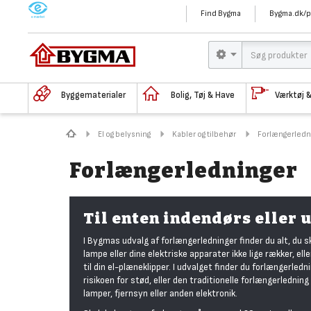
M
Find Bygma
Bygma.dk/p
Byggematerialer
Bolig, Tøj & Have
Værktøj 
El og belysning
Kabler og tilbehør
Forlængerledn
Forlængerledninger
Til enten indendørs eller
I Bygmas udvalg af forlængerledninger finder du alt, du sk
lampe eller dine elektriske apparater ikke lige rækker, ell
til din el-plæneklipper. I udvalget finder du forlængerled
risikoen for stød, eller den traditionelle forlængerledning
lamper, fjernsyn eller anden elektronik.