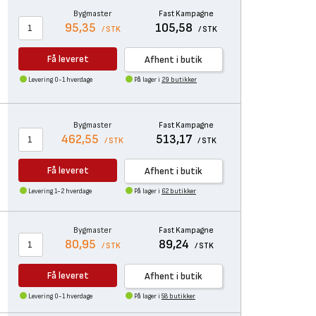
Bygmaster
Fast Kampagne
95,35
105,58
/ STK
/ STK
Få leveret
Afhent i butik
Levering 0-1 hverdage
På lager i
29 butikker
Bygmaster
Fast Kampagne
462,55
513,17
/ STK
/ STK
Få leveret
Afhent i butik
Levering 1-2 hverdage
På lager i
62 butikker
Bygmaster
Fast Kampagne
80,95
89,24
/ STK
/ STK
Få leveret
Afhent i butik
Levering 0-1 hverdage
På lager i
58 butikker