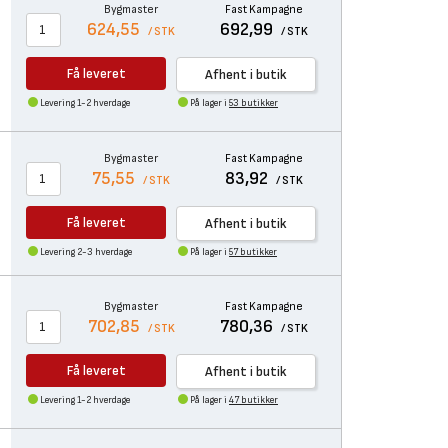
Bygmaster
Fast Kampagne
624,55
692,99
/ STK
/ STK
Få leveret
Afhent i butik
Levering 1-2 hverdage
På lager i
53 butikker
Bygmaster
Fast Kampagne
75,55
83,92
/ STK
/ STK
Få leveret
Afhent i butik
Levering 2-3 hverdage
På lager i
57 butikker
Bygmaster
Fast Kampagne
702,85
780,36
/ STK
/ STK
Få leveret
Afhent i butik
Levering 1-2 hverdage
På lager i
47 butikker