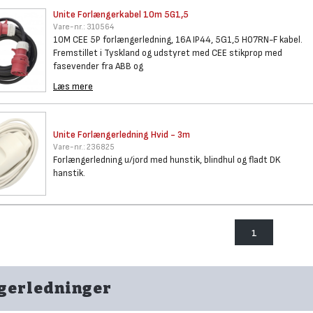
Unite Forlængerkabel 10m 5G1,5
Vare-nr.:
310564
10M CEE 5P forlængerledning, 16A IP44, 5G1,5 H07RN-F kabel.
Fremstillet i Tyskland og udstyret med CEE stikprop med
fasevender fra ABB og
Læs mere
Unite Forlængerledning Hvid -
3m
Vare-nr.:
236825
Forlængerledning u/jord med hunstik, blindhul og fladt DK
hanstik.
1
ngerledninger