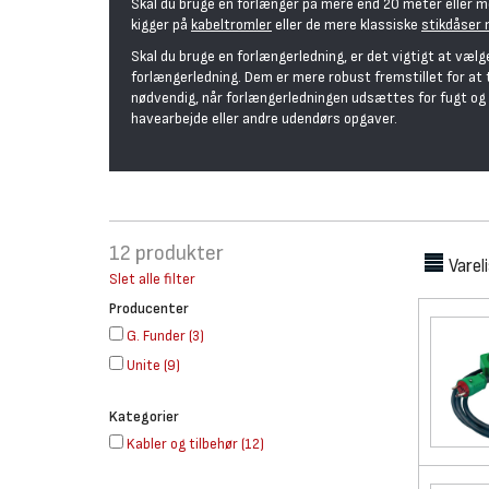
Skal du bruge en forlænger på mere end 20 meter eller med
kigger på
kabeltromler
eller de mere klassiske
stikdåser 
Skal du bruge en forlængerledning, er det vigtigt at vælg
forlængerledning. Dem er mere robust fremstillet for at 
nødvendig, når forlængerledningen udsættes for fugt og
havearbejde eller andre udendørs opgaver.
12
produkter
Varel
Slet alle filter
Producenter
G. Funder
(
3
)
Unite
(
9
)
Kategorier
Kabler og tilbehør
(
12
)