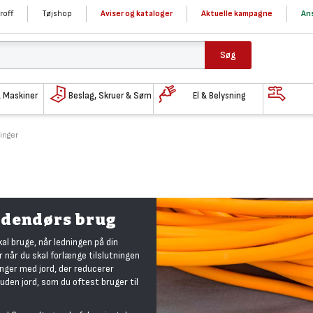
roff
Tøjshop
Aviser og kataloger
Aktuelle kampagne
Ans
Søg
& Maskiner
Beslag, Skruer & Søm
El & Belysning
inger
 udendørs brug
al bruge, når ledningen på din
er når du skal forlænge tilslutningen
ninger med jord, der reducerer
 uden jord, som du oftest bruger til