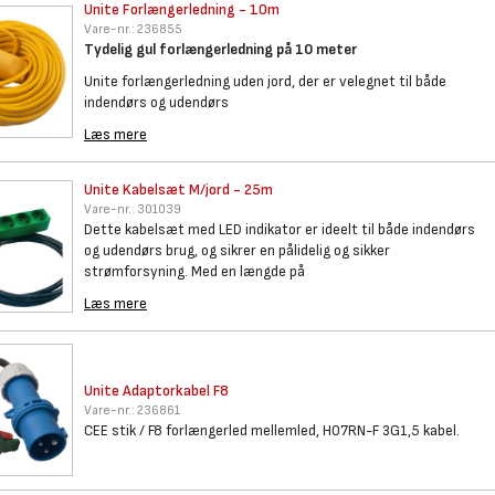
Unite Forlængerledning - 10m
Vare-nr.:
236855
Tydelig gul forlængerledning på 10 meter
Unite forlængerledning uden jord, der er velegnet til både
indendørs og udendørs
Læs mere
Unite Kabelsæt M/jord - 25m
Vare-nr.:
301039
Dette kabelsæt med LED indikator er ideelt til både indendørs
og udendørs brug, og sikrer en pålidelig og sikker
strømforsyning. Med en længde på
Læs mere
Unite Adaptorkabel F8
Vare-nr.:
236861
CEE stik / F8 forlængerled mellemled, H07RN-F 3G1,5 kabel.