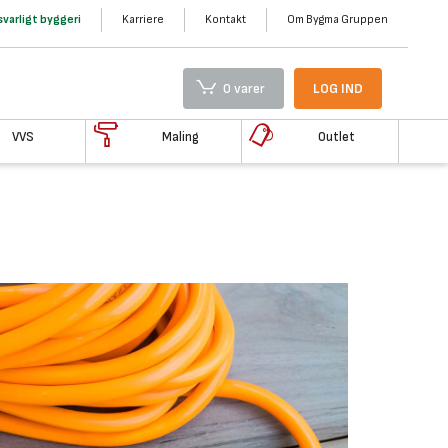
varligt byggeri
Karriere
Kontakt
Om Bygma Gruppen
0 varer
LOG IND
VVS
Maling
Outlet