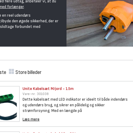
 flere udtag, anbefaler vi, at du
med forlænger
.
e en reel udendørs
tilbyde den øgede sikkerhed, der er
 slidtage forbundet med
iste
Store billeder
Unite Kabelsæt M/jord - 15m
Vare-nr.:
301038
Dette kabelsæt med LED indikator er ideelt til både indendørs
og udendørs brug, og sikrer en pålidelig og sikker
strømforsyning. Med en længde på
Læs mere