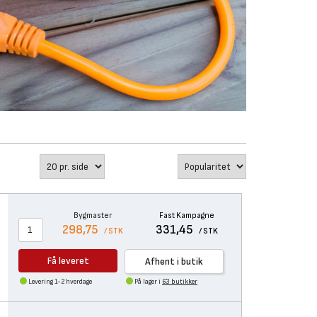
Bygmaster
Fast Kampagne
298,75
331,45
/ STK
/ STK
Få leveret
Afhent i butik
Levering 1-2 hverdage
På lager i
63 butikker