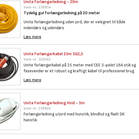
Unite Forlængerledning - 20m
Vare-nr.:
236854
Tydelig gul forlængerledning på 20 meter
Unite forlængerledning uden jord, der er velegnet til både
indendørs og udendørs
Læs mere
Unite Forlængerkabel 25m 5G2,5
Vare-nr.:
310562
Unite forlængerkabel på 25 meter med CEE 5-polet 16A stik og
fasevender er et robust og kraftigt kabel til professionel brug.
Læs mere
Unite Forlængerledning Hvid -
5m
Vare-nr.:
236826
Forlængerledning u/jord med hunstik, blindhul og fladt DK
hanstik.