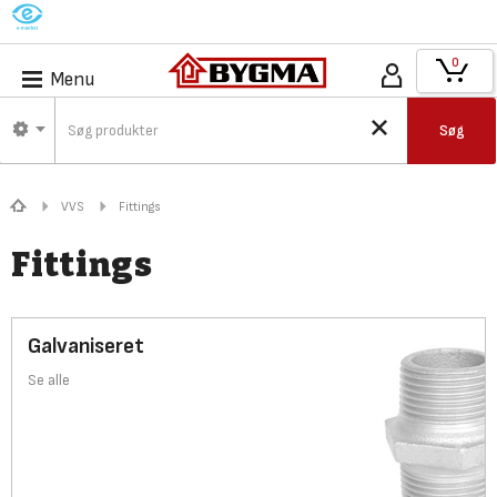
M
0
Menu
Søg
VVS
Fittings
Fittings
Galvaniseret
Se alle