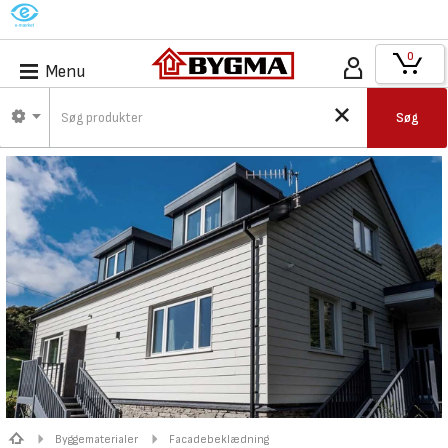
M
0
Menu
Søg
Byggematerialer
Facadebeklædning