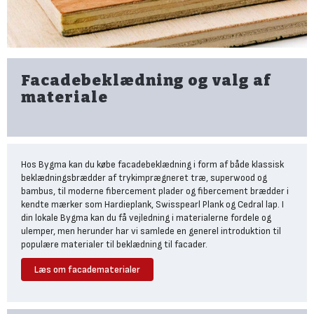
Anden fysisk slid på
overfladebehandling og
materialer
Ud over at boligens facade skal modstå vejrets generelle slidtage,
UV-stråling, kraftig vind, regn og hagl, skal facader også kunne
Facadebeklædning og valg af
modstå fysisk slid fra en lang række andre faktorer.''
materiale
Planter, buske og anden bevoksning tæt på facaden påvirker både
træbeklædning og fibercementplader, men på forskellige måder.
Opstilling af stiger eller henstilling af udemøbler eller cykler kan
også efterlade sår i træet eller ridser i fibercementens
overfladebehandling.
Hos Bygma kan du købe facadebeklædning i form af både klassisk
beklædningsbrædder af trykimprægneret træ, superwood og
Vælg facadebeklædningen med
bambus, til moderne fibercement plader og fibercement brædder i
tanke på placering og
kendte mærker som Hardieplank, Swisspearl Plank og Cedral lap. I
din lokale Bygma kan du få vejledning i materialerne fordele og
vedligehold
ulemper, men herunder har vi samlede en generel introduktion til
populære materialer til beklædning til facader.
Alt ovenstående skal du tænke ind, længe før du beslutter, om det
skal være lodret facadebeklædning, en træfacade, eller hvordan
Læs om facadematerialer
den skal males eller se ud. For den udvendige facadebeklædning
Træbeklædning - klassisk
bidrager til meget mere end boligens udseende. Du skal derfor tage
udvendig profil- og
udgangspunkt i følgende, når du vælger beklædning til facaden:
klinkbeklædning