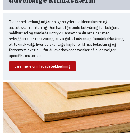
udvendige klimaskærm
Facadebeklædning udgør boligens yderste klimaskærm og
æstetiske fremtoning. Den har afgørende betydning for boligens
holdbarhed og samlede udtryk. Uanset om du arbejder med
nybyggeri eller renovering, er valget af udvendig facadebeklædning
et teknisk valg, hvor du skal tage højde for klima, belastning og
forventet levetid – før du overhovedet tænker på eller vælger
specifikt materiale.
Læs mere om facadebeklædning
Facadebeklædningens vigtigste funktion
Den vigtigste funktion, som facadebeklædningen har, er at
beskytte den bagvedliggende konstruktion mod fugt, regn, sne,
blæst og de mange temperaturudsving, som de danske sæsoner
byder på.
Især fordi det danske klima er så forskelligt gennem året,
udsættes facaderne for meget store temperaturforskelle, høj
luftfugtighed, der i kystområder også er meget saltholdig,
frost/tø-cyklusser samt periodisk kraftig regn og storm.'