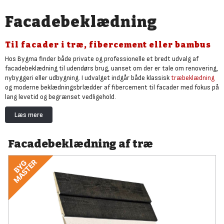
Facadebeklædning
Til facader i træ, fibercement eller bambus
Hos Bygma finder både private og professionelle et bredt udvalg af
facadebeklædning til udendørs brug, uanset om der er tale om renovering,
nybyggeri eller udbygning. I udvalget indgår både klassisk
træbeklædning
og moderne beklædningsbrlædder af fibercement til facader med fokus på
lang levetid og begrænset vedligehold.
Træbeklædning som profilbrædder af trykimprægneret træ eller
Læs mere
Superwood er fortsat et tidløst valg til både gavlbeklædning og
komplette facader på sommerhuse, carporte og boliger. Træfacader fås i
flere varianter, herunder klinkbeklædning samt lodrette og vandrette
Facadebeklædning af træ
profilbrædder med fer og not.
Til facader, hvor der ønskes et mere ensartet og vedligeholdelsesvenligt
alternativ, er fibercement planker og facadeplader et populært valg. Her
tilbyder blandt andet HardiePlank,
Swisspearl Plank
og
Cedral Lap fra Etex
fibercementplanker med træstruktur i forskellige farver, velegnet til
klinkbeklædning og moderne facadeløsninger.