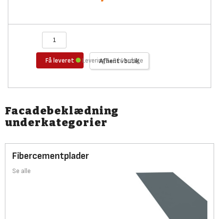
Få leveret
Levering 1-3 hverdage
Afhent i butik
Facadebeklædning
underkategorier
Fibercementplader
Se alle