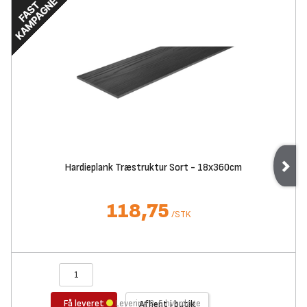
Hardieplank Træstruktur Sort - 18x360cm
118,75
/
STK
Få leveret
Levering 3-5 hverdage
Afhent i butik