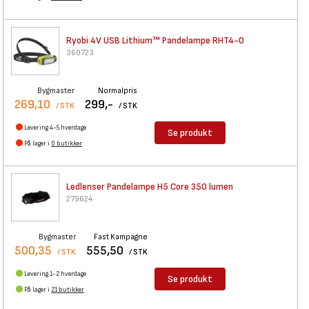
Ryobi 4V USB Lithium™
Pandelampe RHT4-0
360723
Bygmaster
Normalpris
269,10
299,-
/ STK
/ STK
Levering 4-5 hverdage
Se produkt
På lager i
0 butikker
Ledlenser Pandelampe H5 Core
350 lumen
279624
Bygmaster
Fast Kampagne
500,35
555,50
/ STK
/ STK
Levering 1-2 hverdage
Se produkt
På lager i
21 butikker