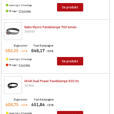
Levering 1-2 hverdage
Se produkt
På lager i
17 butikker
Nebo Mycro Pandelampe 700
lumen
358097
Bygmaster
Fast Kampagne
582,25
646,17
/ STK
/ STK
Levering 1-2 hverdage
Se produkt
På lager i
0 butikker
HF4R Dual Power Pandelampe 650
lm
357446
Bygmaster
Fast Kampagne
406,75
451,84
/ STK
/ STK
Levering 1-2 hverdage