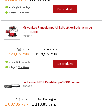
Levering 2-3 hverdage
Se produkt
På lager i
41 butikker
Milwaukee Pandelampe til Bolt
sikkerhedshjelm L4
BOLTH-301
292099
Bygmaster
Normalpris
1.529,05
1.698,95
/ STK
/ STK
Levering 1-2 hverdage
Se produkt
På lager i
28 butikker
LedLenser HF8R Pandelampe 1600
Lumen
295486
Bygmaster
Fast Kampagne
1.007,05
1.118,85
/ STK
/ STK