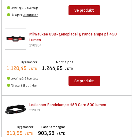
Levering 1-2 hverdage
Se produkt
På lager i
59 butikker
Milwaukee USB-genopladelig
Pandelampe på 450
Lumen
270964
Bygmaster
Normalpris
1.120,45
1.244,95
/ STK
/ STK
Levering 1-2 hverdage
Se produkt
På lager i
15 butikker
Ledlenser Pandelampe H5R Core
500 lumen
279626
Bygmaster
Fast Kampagne
813,55
903,58
/ STK
/ STK