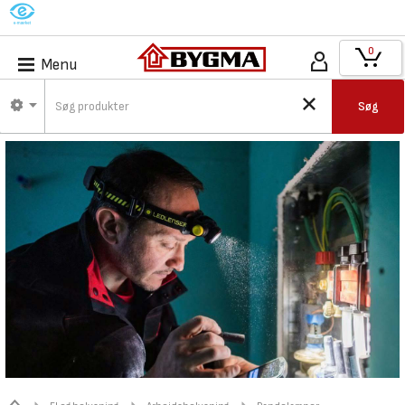
M
0
Menu
Søg