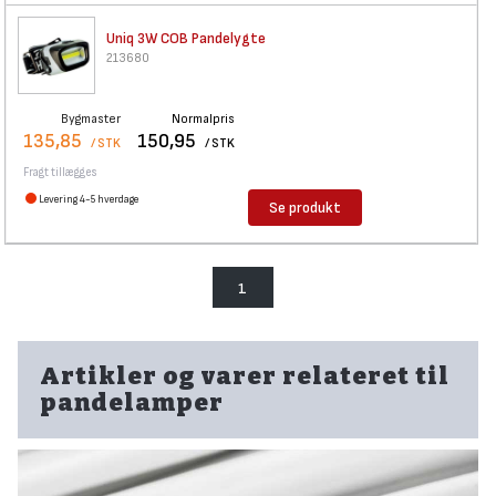
Uniq 3W COB Pandelygte
213680
Bygmaster
Normalpris
135,85
150,95
/ STK
/ STK
Fragt tillægges
Levering 4-5 hverdage
Se produkt
1
Artikler og varer relateret til
pandelamper