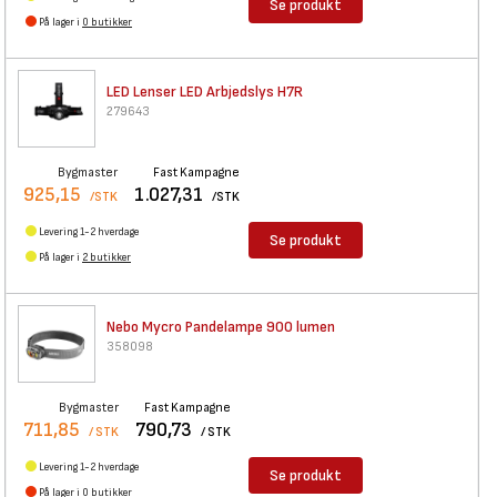
Se produkt
På lager i
0 butikker
LED Lenser LED Arbjedslys H7R
279643
Bygmaster
Fast Kampagne
925,15
1.027,31
/STK
/STK
Levering 1-2 hverdage
Se produkt
På lager i
2 butikker
Nebo Mycro Pandelampe 900
lumen
358098
Bygmaster
Fast Kampagne
711,85
790,73
/ STK
/ STK
Levering 1-2 hverdage
Se produkt
På lager i
0 butikker