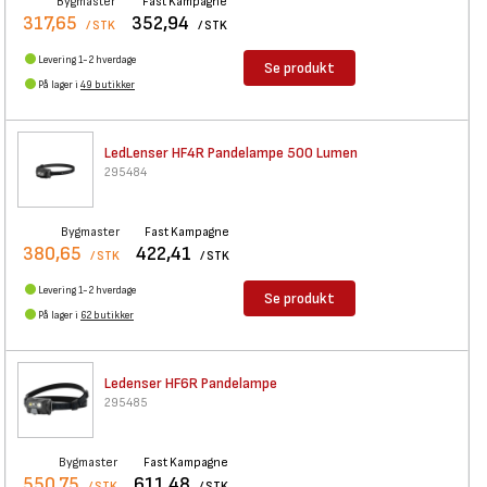
Bygmaster
Fast Kampagne
317,65
352,94
/ STK
/ STK
Levering 1-2 hverdage
Se produkt
På lager i
49 butikker
LedLenser HF4R Pandelampe 500
Lumen
295484
Bygmaster
Fast Kampagne
380,65
422,41
/ STK
/ STK
Levering 1-2 hverdage
Se produkt
På lager i
62 butikker
Ledenser HF6R Pandelampe
295485
Bygmaster
Fast Kampagne
550,75
611,48
/ STK
/ STK