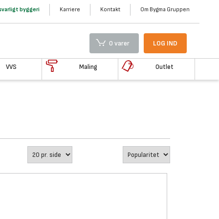
varligt byggeri
Karriere
Kontakt
Om Bygma Gruppen
0 varer
LOG IND
VVS
Maling
Outlet