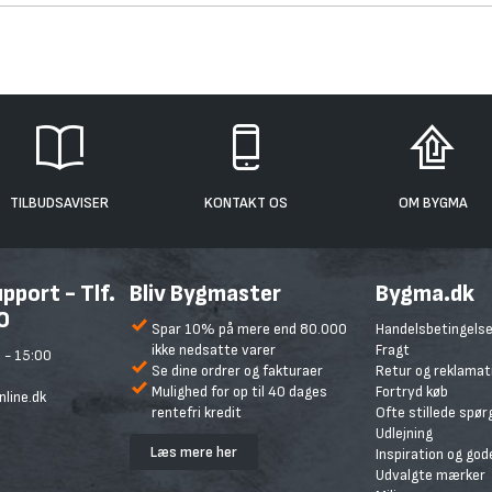
TILBUDSAVISER
KONTAKT OS
OM BYGMA
port - Tlf.
Bliv Bygmaster
Bygma.dk
0
Spar 10% på mere end 80.000
Handelsbetingelse
ikke nedsatte varer
Fragt
 - 15:00
Se dine ordrer og fakturaer
Retur og reklamat
Mulighed for op til 40 dages
Fortryd køb
line.dk
rentefri kredit
Ofte stillede spø
Udlejning
Læs mere her
Inspiration og god
Udvalgte mærker