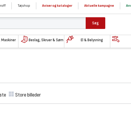
roff
Tøjshop
Aviser og kataloger
Aktuelle kampagne
Ans
Søg
& Maskiner
Beslag, Skruer & Søm
El & Belysning
iste
Store billeder