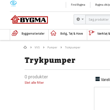
M
Find Bygma
Bygma.dk/p
Byggematerialer
Bolig, Tøj & Have
Værktøj 
VVS
Pumper
Trykpumper
Trykpumper
0
produkter
Varel
Slet alle filter