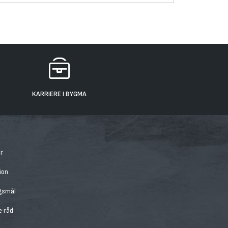
KARRIERE I BYGMA
r
ion
rgsmål
e råd