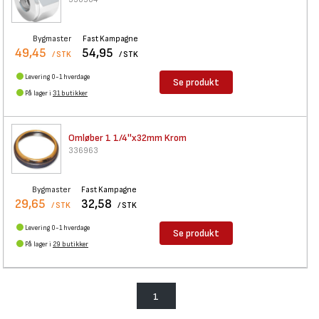
Bygmaster
Fast Kampagne
49,45
54,95
/ STK
/ STK
Levering 0-1 hverdage
Se produkt
På lager i
31 butikker
Omløber 1 1/4''x32mm Krom
336963
Bygmaster
Fast Kampagne
29,65
32,58
/ STK
/ STK
Levering 0-1 hverdage
Se produkt
På lager i
29 butikker
1