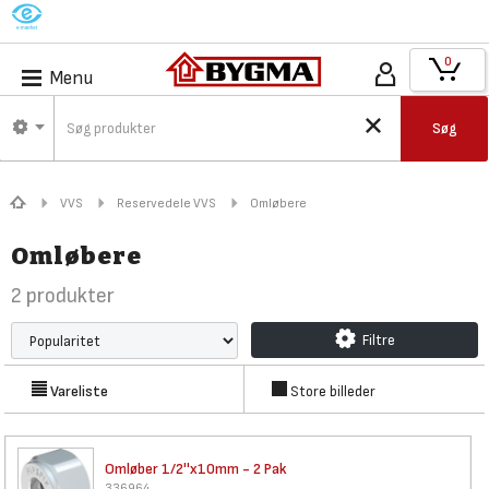
M
0
Menu
Søg
VVS
Reservedele VVS
Omløbere
Omløbere
2
produkter
Filtre
Vareliste
Store billeder
Omløber 1/2''x10mm - 2 Pak
336964