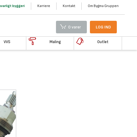
varligt byggeri
Karriere
Kontakt
Om Bygma Gruppen
0 varer
LOG IND
VVS
Maling
Outlet