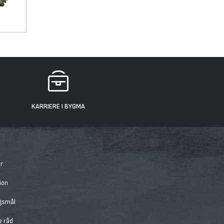
KARRIERE I BYGMA
r
ion
rgsmål
e råd