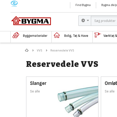
M
Find Bygma
Bygma.dk/p
Byggematerialer
Bolig, Tøj & Have
Værktøj 
VVS
Reservedele VVS
Reservedele VVS
Slanger
Omlø
Se alle
Se alle