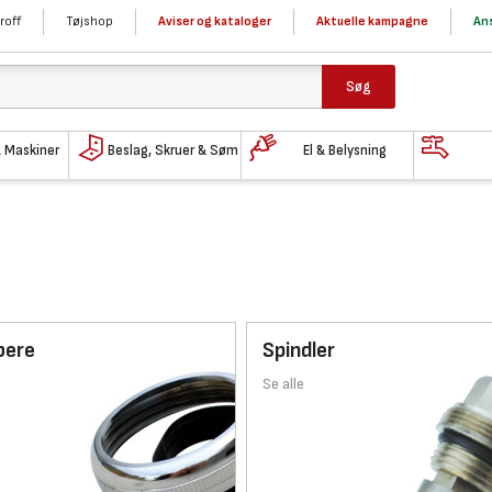
roff
Tøjshop
Aviser og kataloger
Aktuelle kampagne
Ans
Søg
& Maskiner
Beslag, Skruer & Søm
El & Belysning
bere
Spindler
Se alle