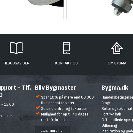
TILBUDSAVISER
KONTAKT OS
OM BYGMA
port - Tlf.
Bliv Bygmaster
Bygma.dk
0
Spar 10% på mere end 80.000
Handelsbetingelse
ikke nedsatte varer
Fragt
 - 15:00
Se dine ordrer og fakturaer
Retur og reklamat
Mulighed for op til 40 dages
Fortryd køb
line.dk
rentefri kredit
Ofte stillede spø
Udlejning
Læs mere her
Inspiration og god