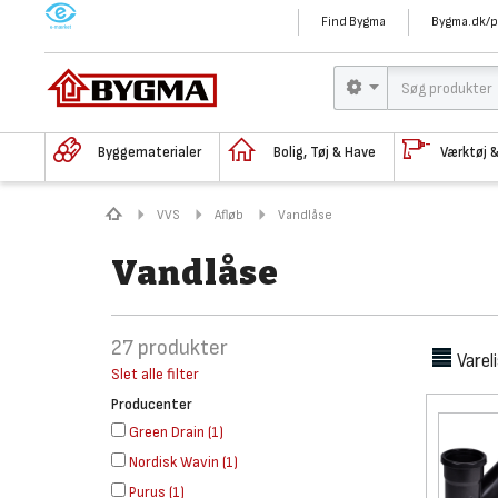
M
Find Bygma
Bygma.dk/p
Byggematerialer
Bolig, Tøj & Have
Værktøj 
VVS
Afløb
Vandlåse
Vandlåse
27
produkter
Varel
Slet alle filter
Producenter
Green Drain
(
1
)
Nordisk Wavin
(
1
)
Purus
(
1
)