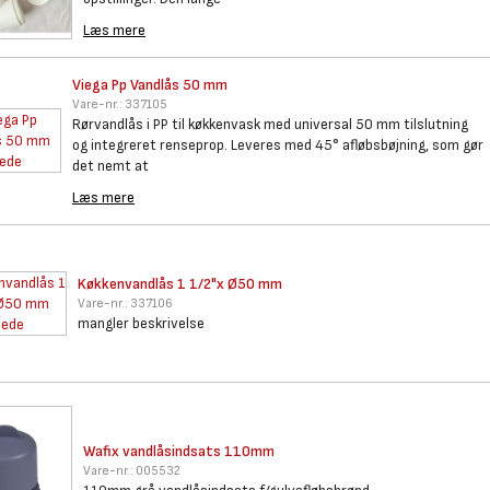
Læs mere
Viega Pp Vandlås 50 mm
Vare-nr.:
337105
Rørvandlås i PP til køkkenvask med universal 50 mm tilslutning
og integreret renseprop. Leveres med 45° afløbsbøjning, som gør
det nemt at
Læs mere
Køkkenvandlås 1 1/2"x Ø50 mm
Vare-nr.:
337106
mangler beskrivelse
Wafix vandlåsindsats 110mm
Vare-nr.:
005532