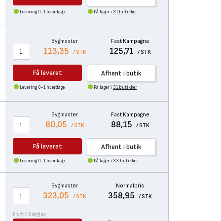
Levering 0-1 hverdage
På lager i
31 butikker
Bygmaster
Fast Kampagne
113,35
125,71
/ STK
/ STK
Få leveret
Afhent i butik
Levering 0-1 hverdage
På lager i
31 butikker
Bygmaster
Fast Kampagne
80,05
88,15
/ STK
/ STK
Få leveret
Afhent i butik
Levering 0-1 hverdage
På lager i
33 butikker
Bygmaster
Normalpris
323,05
358,95
/ STK
/ STK
Fragt tillægges