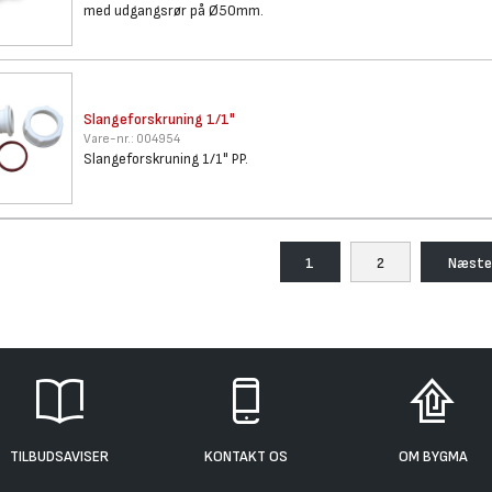
med udgangsrør på Ø50mm.
Slangeforskruning 1/1"
Vare-nr.:
004954
Slangeforskruning 1/1" PP.
1
2
Næste
TILBUDSAVISER
KONTAKT OS
OM BYGMA