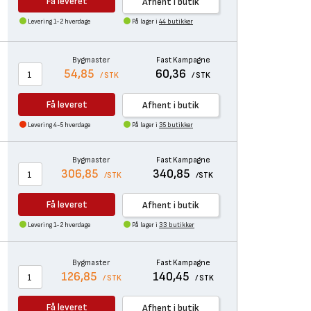
Få leveret
Afhent i butik
Levering 1-2 hverdage
På lager i
44 butikker
Bygmaster
Fast Kampagne
54,85
60,36
/ STK
/ STK
Få leveret
Afhent i butik
Levering 4-5 hverdage
På lager i
35 butikker
Bygmaster
Fast Kampagne
306,85
340,85
/STK
/STK
Få leveret
Afhent i butik
Levering 1-2 hverdage
På lager i
33 butikker
Bygmaster
Fast Kampagne
126,85
140,45
/ STK
/ STK
Få leveret
Afhent i butik