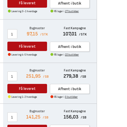
Få leveret
Afhent i butik
Levering 0-1 hverdage
På lager i
27 butikker
Bygmaster
Fast Kampagne
97,15
107,01
/ STK
/ STK
Få leveret
Afhent i butik
Levering 4-5 hverdage
På lager i
22 butikker
Bygmaster
Fast Kampagne
251,95
279,38
/ SB
/ SB
Få leveret
Afhent i butik
Levering 1-2 hverdage
På lager i
0 butikker
Bygmaster
Fast Kampagne
141,25
156,03
/ SB
/ SB