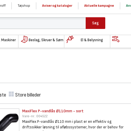
roff
Tøjshop
Aviser og kataloger
Aktuelle kampagne
Ans
Søg
& Maskiner
Beslag, Skruer & Søm
El & Belysning
iste
Store billeder
MaxiFlex P-vandlås Ø110mm -
sort
Vare-nr.:
004522
MaxiFlex P-vandlås Ø110 mm i plast er en effektiv og
driftssikker løsning til afløbssystemer, hvor der er behov for