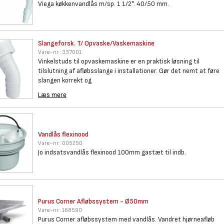
Viega køkkenvandlås m/sp. 1 1/2". 40/50 mm.
Slangeforsk. T/
Opvaske/Vaskemaskine
Vare-nr.:
337001
Vinkelstuds til opvaskemaskine er en praktisk løsning til
tilslutning af afløbsslange i installationer. Gør det nemt at føre
slangen korrekt og
Læs mere
Vandlås flexinood
Vare-nr.:
005250
Jo indsatsvandlås flexinood 100mm gastæt til indb.
Purus Corner Afløbssystem -
Ø50mm
Vare-nr.:
168590
Purus Corner afløbssystem med vandlås. Vandret hjørneafløb