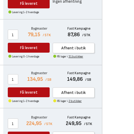
Ingen afhentning
Få leveret
Levering 1-2 hverdage
Bygmaster
Fast Kampagne
79,15
87,86
/ STK
/ STK
Få leveret
Afhent i butik
Levering 0-1 hverdage
På lager i
31 butikker
Bygmaster
Fast Kampagne
134,95
149,86
/ SB
/ SB
Få leveret
Afhent i butik
Levering 1-2 hverdage
På lager i
2 butikker
Bygmaster
Fast Kampagne
224,95
249,95
/ STK
/ STK