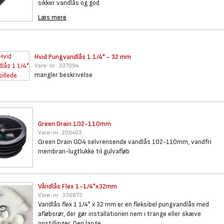
sikker vandlås og god
Læs mere
Hvid Pungvandlås 1 1/4" - 32
mm
Vare-nr.:
337094
mangler beskrivelse
Green Drain 102-110mm
Vare-nr.:
200403
Green Drain GD4 selvrensende vandlås 102-110mm, vandfri
membran-lugtlukke til gulvafløb
Våndlås Flex 1-1/4"x32mm
Vare-nr.:
336873
Vandlås flex 1 1/4" x 32 mm er en fleksibel pungvandlås med
afløbsrør, der gør installationen nem i trange eller skæve
opstillinger. Den lange