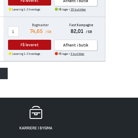
Få leveret
Afhent i butik
Levering 1-2 hverdage
På lager i
20 butikker
Bygmaster
Fast Kampagne
74,65
82,01
/ SB
/ SB
Få leveret
Afhent i butik
Levering 1-2 hverdage
På lager i
0 butikker
KARRIERE I BYGMA