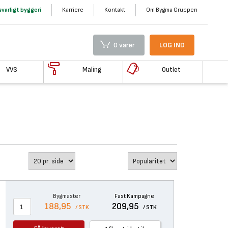
varligt byggeri
Karriere
Kontakt
Om Bygma Gruppen
0 varer
LOG IND
VVS
Maling
Outlet
Bygmaster
Fast Kampagne
188,95
209,95
/ STK
/ STK