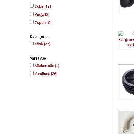
Solar
(
13
)
Viega
(
3
)
Zupply
(
8
)
Kategorier
Afløb
(
27
)
Varetype
Afløbsskåle
(
1
)
Vandlåse
(
26
)