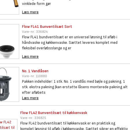
vinklede form gør
Læs mere
Flow FL41 Bunventilsæt Sort
Vare-nr.:
336824
Flow FL41 bundventilsæt er en universel løsning til afløb i
håndvaske og køkkenvaske. Sættet leveres komplet med
fleksibel overløbsslange og er
Læs mere
No. 1 Vandlåsen
Vare-nr.:
110880
Pakken indeholder: 1 stk. No. 1 vandlås med bøjle og pakning. 1
stk. ekstra pakning (kan erstatte låsens monterede pakning alt
efter afløbets
Læs mere
Flow FL42 Bunventilsæt til
køkkenvask
Vare-nr.:
336825
Flow FL42 bundventilsæt til køkkenvask er en praktisk og
komplet løsning til afløb i køkkenvaske. Sættet sikrer en effektiv