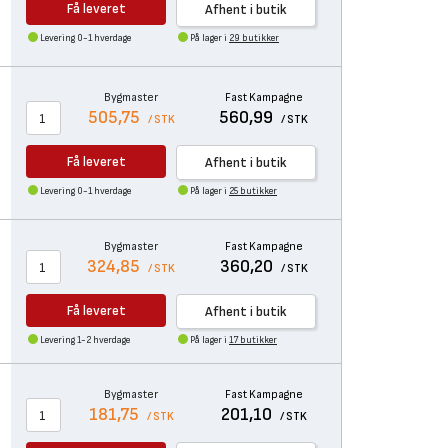
Få leveret
Afhent i butik
Levering 0-1 hverdage
På lager i
29 butikker
Bygmaster
Fast Kampagne
505,75
560,99
/ STK
/ STK
Få leveret
Afhent i butik
Levering 0-1 hverdage
På lager i
25 butikker
Bygmaster
Fast Kampagne
324,85
360,20
/ STK
/ STK
Få leveret
Afhent i butik
Levering 1-2 hverdage
På lager i
17 butikker
Bygmaster
Fast Kampagne
181,75
201,10
/ STK
/ STK