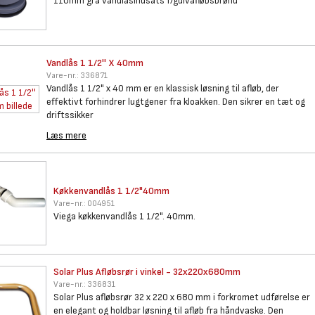
110mm grå vandlåsindsats f/gulvafløbsbrønd
Vandlås 1 1/2'' X 40mm
Vare-nr.:
336871
Vandlås 1 1/2" x 40 mm er en klassisk løsning til afløb, der
effektivt forhindrer lugtgener fra kloakken. Den sikrer en tæt og
driftssikker
Læs mere
Køkkenvandlås 1 1/2"40mm
Vare-nr.:
004951
Viega køkkenvandlås 1 1/2". 40mm.
Solar Plus Afløbsrør i vinkel
- 32x220x680mm
Vare-nr.:
336831
Solar Plus afløbsrør 32 x 220 x 680 mm i forkromet udførelse er
en elegant og holdbar løsning til afløb fra håndvaske. Den