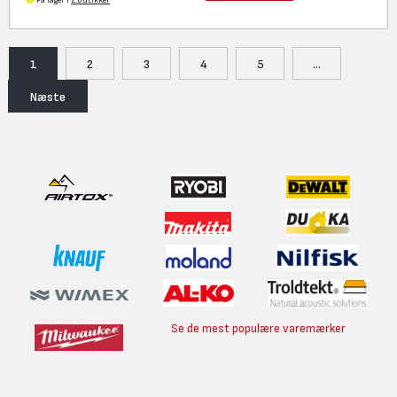
På lager i
2 butikker
1
2
3
4
5
...
Næste
Se de mest populære varemærker