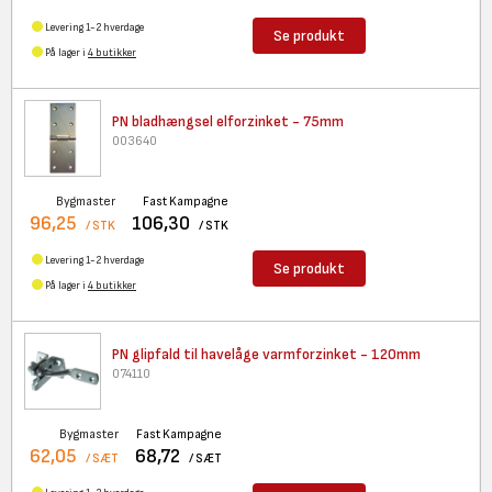
Levering 1-2 hverdage
Se produkt
På lager i
4 butikker
PN bladhængsel elforzinket -
75mm
003640
Bygmaster
Fast Kampagne
96,25
106,30
/ STK
/ STK
Levering 1-2 hverdage
Se produkt
På lager i
4 butikker
PN glipfald til havelåge
varmforzinket - 120mm
074110
Bygmaster
Fast Kampagne
62,05
68,72
/ SÆT
/ SÆT