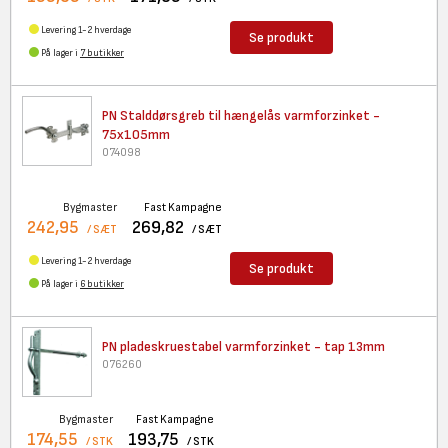
Levering 1-2 hverdage
Se produkt
På lager i
7 butikker
PN Stalddørsgreb til hængelås
varmforzinket -
75x105mm
074098
Bygmaster
Fast Kampagne
242,95
269,82
/ SÆT
/ SÆT
Levering 1-2 hverdage
Se produkt
På lager i
6 butikker
PN pladeskruestabel
varmforzinket - tap 13mm
076260
Bygmaster
Fast Kampagne
174,55
193,75
/ STK
/ STK