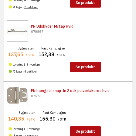
Levering 1-2 hverdage
Se produkt
På lager i
2 butikker
PN Udskyder M/tap Hvid
079867
Bygmaster
Fast Kampagne
137,65
152,38
/ STK
/ STK
Levering 1-2 hverdage
Se produkt
På lager i
6 butikker
PN hængsel snap-In 2 stk
pulverlakeret hvid
075722
Bygmaster
Fast Kampagne
140,35
155,30
/ STK
/ STK
Levering 1-2 hverdage
Se produkt