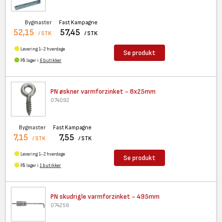
Bygmaster
Fast Kampagne
52,15
57,45
/ STK
/ STK
Levering 1-2 hverdage
Se produkt
På lager i
6 butikker
PN øskner varmforzinket -
8x25mm
074092
Bygmaster
Fast Kampagne
7,15
7,55
/ STK
/ STK
Levering 1-2 hverdage
Se produkt
På lager i
1 butikker
PN skudrigle varmforzinket -
495mm
074256