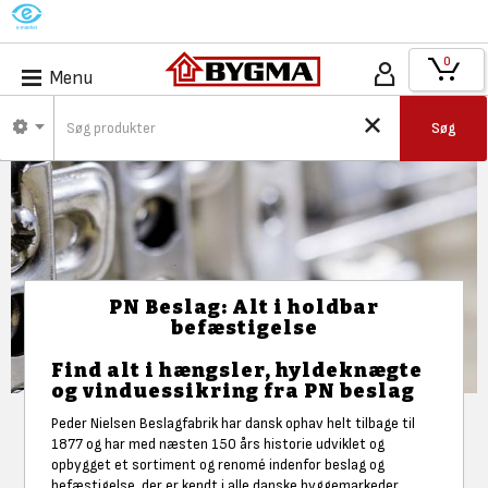
M
0
Menu
Søg
PN Beslag: Alt i holdbar
befæstigelse
Find alt i hængsler, hyldeknægte
og vinduessikring fra PN beslag
Peder Nielsen Beslagfabrik har dansk ophav helt tilbage til
1877 og har med næsten 150 års historie udviklet og
opbygget et sortiment og renomé indenfor beslag og
befæstigelse, der er kendt i alle danske byggemarkeder.