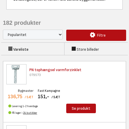
182
produkter
Filtre
Vareliste
Store billeder
PN tophængsel varmforzinklet
079573
Bygmaster
Fast Kampagne
136,75
151,-
/ SÆT
/ SÆT
Levering 1-2 hverdage
Se produkt
På lager i
24 butikker