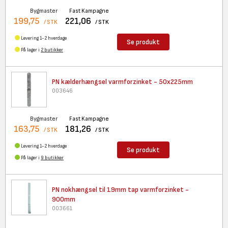
Bygmaster
Fast Kampagne
199,75
221,06
/ STK
/ STK
Levering 1-2 hverdage
Se produkt
På lager i
2 butikker
PN kælderhængsel varmforzinket
- 50x225mm
003646
Bygmaster
Fast Kampagne
163,75
181,26
/ STK
/ STK
Levering 1-2 hverdage
Se produkt
På lager i
9 butikker
PN nokhængsel til 19mm tap
varmforzinket -
900mm
003661