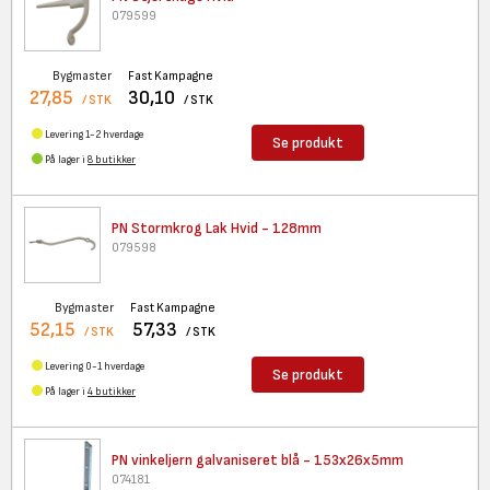
079599
Bygmaster
Fast Kampagne
27,85
30,10
/ STK
/ STK
Levering 1-2 hverdage
Se produkt
På lager i
8 butikker
PN Stormkrog Lak Hvid - 128mm
079598
Bygmaster
Fast Kampagne
52,15
57,33
/ STK
/ STK
Levering 0-1 hverdage
Se produkt
På lager i
4 butikker
PN vinkeljern galvaniseret blå
- 153x26x5mm
074181