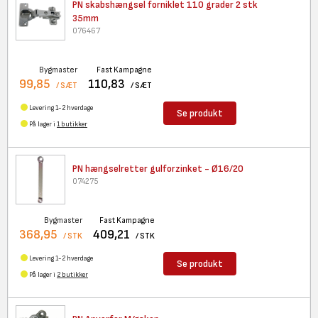
PN skabshængsel forniklet 110
grader 2 stk
35mm
076467
Bygmaster
Fast Kampagne
99,85
110,83
/ SÆT
/ SÆT
Levering 1-2 hverdage
Se produkt
På lager i
1 butikker
PN hængselretter gulforzinket
- Ø16/20
074275
Bygmaster
Fast Kampagne
368,95
409,21
/ STK
/ STK
Levering 1-2 hverdage
Se produkt
På lager i
2 butikker