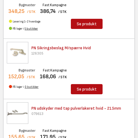
Bygmaster
Fast Kampagne
348,25
386,74
/ STK
/ STK
Levering 1-2 hverdage
Se produkt
På lager i
5 butikker
PN Sikringsbeslag M/spærre
Hvid
126305
Bygmaster
Fast Kampagne
152,05
168,06
/ STK
/ STK
På lager i
0 butikker
Se produkt
PN udskyder med tap
pulverlakeret hvid - 215mm
079613
Bygmaster
Fast Kampagne
155,65
171,95
/ STK
/ STK