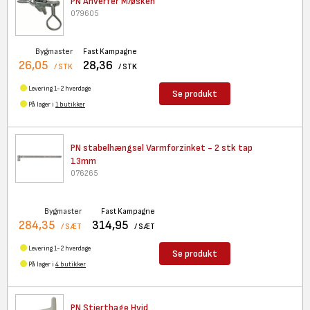
PN Anverfer M/øsken
079605
Bygmaster
Fast Kampagne
26,05
28,36
/ STK
/ STK
Levering 1-2 hverdage
Se produkt
På lager i
1 butikker
PN stabelhængsel Varmforzinket
- 2 stk tap
13mm
076265
Bygmaster
Fast Kampagne
284,35
314,95
/ SÆT
/ SÆT
Levering 1-2 hverdage
Se produkt
På lager i
4 butikker
PN Stjerthage Hvid