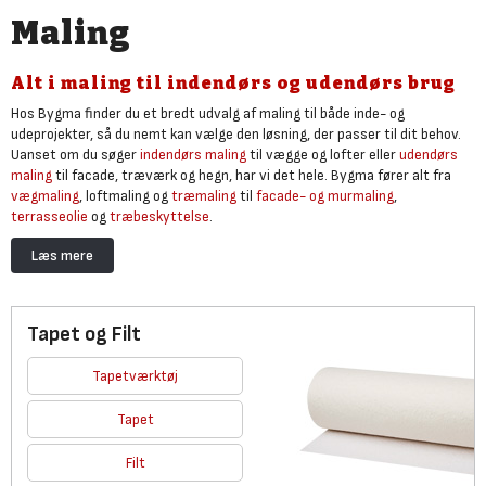
Maling
Alt i maling til indendørs og udendørs brug
Hos Bygma finder du et bredt udvalg af maling til både inde- og
udeprojekter, så du nemt kan vælge den løsning, der passer til dit behov.
Uanset om du søger
indendørs maling
til vægge og lofter eller
udendørs
maling
til facade, træværk og hegn, har vi det hele. Bygma fører alt fra
vægmaling
, loftmaling og
træmaling
til
facade- og murmaling
,
terrasseolie
og
træbeskyttelse
.
Uanset hvilken type maling du skal bruge, har vi kvalitetsmaling fra
Læs mere
producenter, som professionelle håndværkere vælger til både renovering
og vedligeholdelse. Det sikrer høj dækkeevne, ensartet finish og løsninger,
der passer til både nye projekter og opfriskning af eksisterende overflader
– hvad enten det er vægge, lofter, træ, mur eller metal.
Tapet og Filt
Bestil maling online hos Bygma og få adgang til et komplet sortiment til
Tapetværktøj
både indendørs og udendørs brug. Vi gør det nemt at vælge den rette
maling og komme videre med dit projekt – hurtigt, effektivt og til
Tapet
konkurrencedygtige priser.
Filt