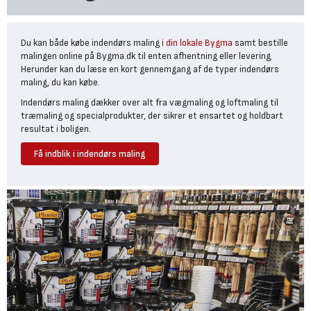
Du kan både købe indendørs maling i
din lokale Bygma
samt bestille
malingen online på Bygma.dk til enten afhentning eller levering.
Herunder kan du læse en kort gennemgang af de typer indendørs
maling, du kan købe.
Indendørs maling dækker over alt fra vægmaling og loftmaling til
træmaling og specialprodukter, der sikrer et ensartet og holdbart
resultat i boligen.
Få indblik i indendørs maling
Vægmaling til forskellige rum og behov
Vægmaling er den mest købte type indendørs maling på Bygma.dk
og fås i forskellige slidstyrker og glans.
I opholdsrum og soveværelser er en mat eller halvmat vægmaling
ofte tilstrækkelig, mens køkken og entré stiller højere krav til
vaskbarhed og robusthed.
Under vægmaling finder du også vådrumsmaling, som er specifikt
udviklet til meget fugtige omgivelser såsom badeværelser,
bryggers og eksponerede kælderrum.