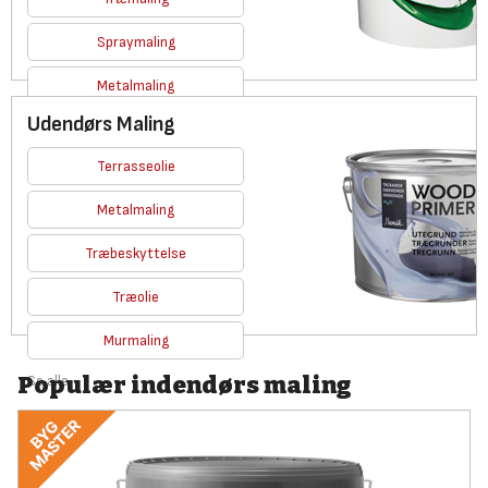
Spraymaling
Metalmaling
Udendørs Maling
Se alle
Terrasseolie
Metalmaling
Træbeskyttelse
Træolie
Murmaling
Populær indendørs maling
Se alle