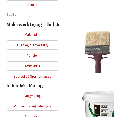
Klister
Se alle
Malerværktøj og tilbehør
Malerruller
Fuge og fugeværktøj
Pensler
Afdækning
Spartel og Spartelmasse
Indendørs Maling
Se alle
Vægmaling
Vinduesmaling Indendørs
Træmaling