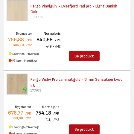
Pergo Vinylgulv - Lysefjord
Pad pro - Light Danish
Oak
303735
Bygmaster
Normalpris
756,88
840,98
/ PK
/ PK
404,10
/M2
449,-
/M2
Levering 5-7 hverdage
Se produkt
På lager i
0 butikker
Pergo Visby Pro Laminatgulv -
8 mm Sensation kyst
Eg
177409
Bygmaster
Normalpris
678,77
754,18
/ PK
/ PK
369,90
/M2
411,-
/M2
Levering 5-7 hverdage
Se produkt