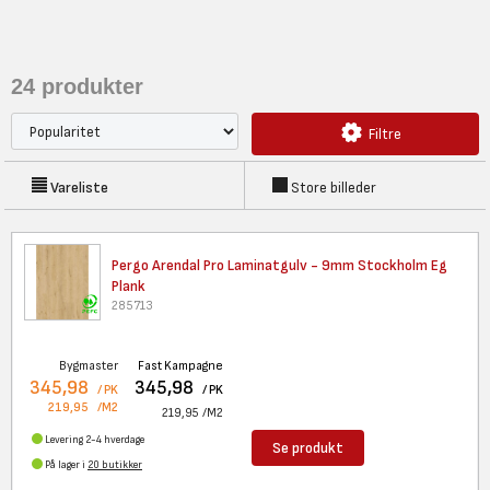
24
produkter
Filtre
Vareliste
Store billeder
Pergo Arendal Pro Laminatgulv
- 9mm Stockholm Eg
Plank
285713
Bygmaster
Fast Kampagne
345,98
345,98
/ PK
/ PK
219,95
/M2
219,95
/M2
Levering 2-4 hverdage
Se produkt
På lager i
20 butikker