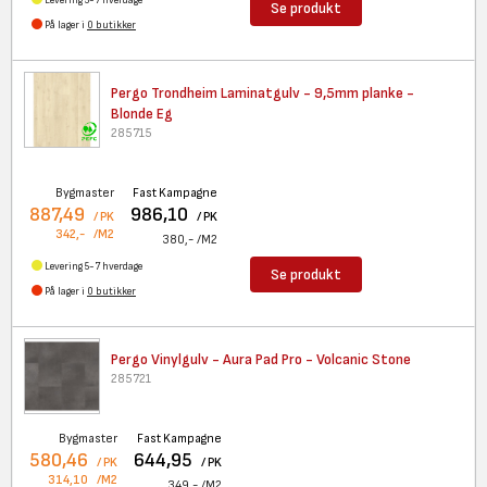
Levering 5-7 hverdage
Se produkt
På lager i
0 butikker
Pergo Trondheim Laminatgulv -
9,5mm planke -
Blonde Eg
285715
Bygmaster
Fast Kampagne
887,49
986,10
/ PK
/ PK
342,-
/M2
380,-
/M2
Levering 5-7 hverdage
Se produkt
På lager i
0 butikker
Pergo Vinylgulv - Aura Pad Pro
- Volcanic Stone
285721
Bygmaster
Fast Kampagne
580,46
644,95
/ PK
/ PK
314,10
/M2
349,-
/M2