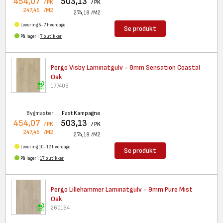
454,07
503,13
/ PK
/ PK
247,45
/M2
274,19
/M2
Levering 5-7 hverdage
Se produkt
På lager i
7 butikker
Pergo Visby Laminatgulv - 8mm
Sensation Coastal
Oak
177406
Bygmaster
Fast Kampagne
454,07
503,13
/ PK
/ PK
247,45
/M2
274,19
/M2
Levering 10-12 hverdage
Se produkt
På lager i
17 butikker
Pergo Lillehammer Laminatgulv
- 9mm Pure Mist
Oak
260164