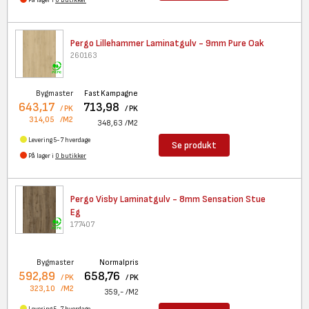
På lager i
0 butikker
Pergo Lillehammer Laminatgulv
- 9mm Pure Oak
260163
Bygmaster
Fast Kampagne
643,17
713,98
/ PK
/ PK
314,05
/M2
348,63
/M2
Levering 5-7 hverdage
Se produkt
På lager i
0 butikker
Pergo Visby Laminatgulv - 8mm
Sensation Stue
Eg
177407
Bygmaster
Normalpris
592,89
658,76
/ PK
/ PK
323,10
/M2
359,-
/M2