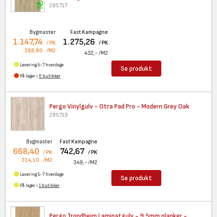
285717
Bygmaster
Fast Kampagne
1.147,74
1.275,26
/ PK
/ PK
388,80
/M2
432,-
/M2
Levering 5-7 hverdage
Se produkt
På lager i
0 butikker
Pergo Vinylgulv - Otra Pad Pro
- Modern Grey Oak
285719
Bygmaster
Fast Kampagne
668,40
742,67
/ PK
/ PK
314,10
/M2
349,-
/M2
Levering 5-7 hverdage
Se produkt
På lager i
1 butikker
Pergo Trondheim Laminatgulv -
9,5mm planker -