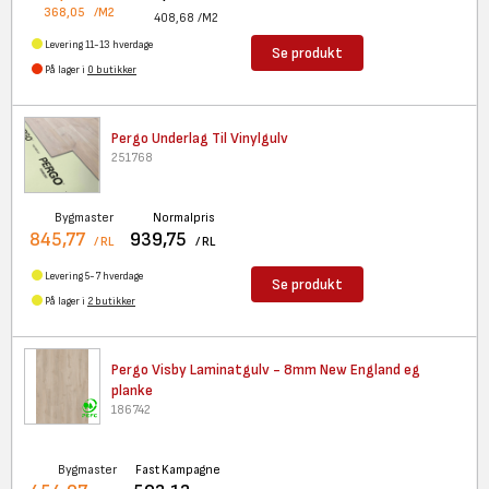
368,05
/M2
408,68
/M2
Levering 11-13 hverdage
Se produkt
På lager i
0 butikker
Pergo Underlag Til Vinylgulv
251768
Bygmaster
Normalpris
845,77
939,75
/ RL
/ RL
Levering 5-7 hverdage
Se produkt
På lager i
2 butikker
Pergo Visby Laminatgulv - 8mm
New England eg
planke
186742
Bygmaster
Fast Kampagne