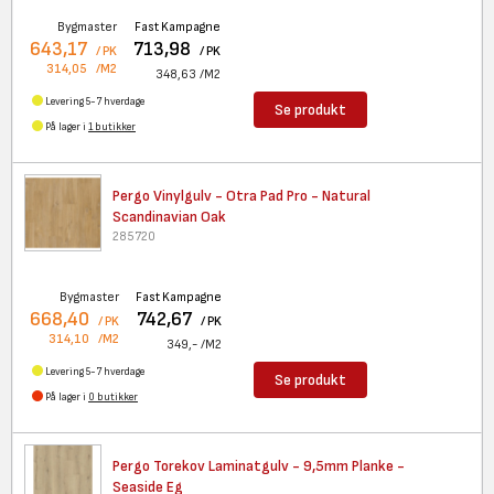
Bygmaster
Fast Kampagne
643,17
713,98
/ PK
/ PK
314,05
/M2
348,63
/M2
Levering 5-7 hverdage
Se produkt
På lager i
1 butikker
Pergo Vinylgulv - Otra Pad Pro
- Natural
Scandinavian Oak
285720
Bygmaster
Fast Kampagne
668,40
742,67
/ PK
/ PK
314,10
/M2
349,-
/M2
Levering 5-7 hverdage
Se produkt
På lager i
0 butikker
Pergo Torekov Laminatgulv -
9,5mm Planke -
Seaside Eg