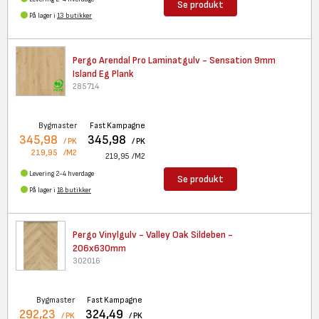
Se produkt
På lager i
13 butikker
Pergo Arendal Pro Laminatgulv
- Sensation 9mm
Island Eg Plank
285714
Bygmaster
Fast Kampagne
345,98
345,98
/ PK
/ PK
219,95
/M2
219,95
/M2
Levering 2-4 hverdage
Se produkt
På lager i
18 butikker
Pergo Vinylgulv - Valley Oak
Sildeben -
206x630mm
302016
Bygmaster
Fast Kampagne
292,23
324,49
/ PK
/ PK