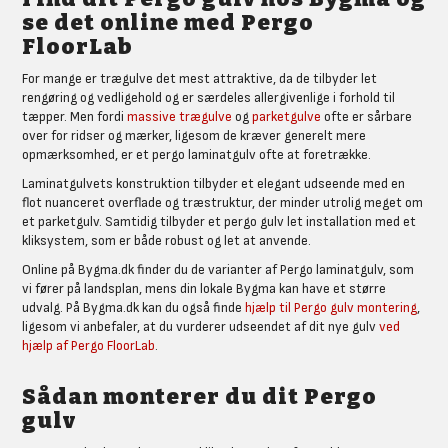
se det online med Pergo
FloorLab
For mange er trægulve det mest attraktive, da de tilbyder let
rengøring og vedligehold og er særdeles allergivenlige i forhold til
tæpper. Men fordi
massive trægulve
og
parketgulve
ofte er sårbare
over for ridser og mærker, ligesom de kræver generelt mere
opmærksomhed, er et pergo laminatgulv ofte at foretrække.
Laminatgulvets konstruktion tilbyder et elegant udseende med en
flot nuanceret overflade og træstruktur, der minder utrolig meget om
et parketgulv. Samtidig tilbyder et pergo gulv let installation med et
kliksystem, som er både robust og let at anvende.
Online på Bygma.dk finder du de varianter af Pergo laminatgulv, som
vi fører på landsplan, mens din lokale Bygma kan have et større
udvalg. På Bygma.dk kan du også finde
hjælp til Pergo gulv montering
,
ligesom vi anbefaler, at du vurderer udseendet af dit nye gulv
ved
hjælp af Pergo FloorLab
.
Sådan monterer du dit Pergo
gulv