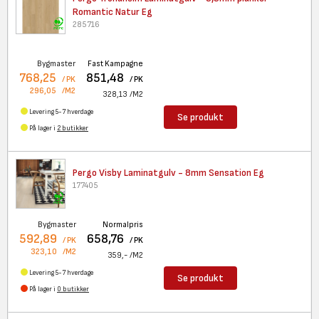
Romantic Natur Eg
285716
Bygmaster
Fast Kampagne
768,25
851,48
/ PK
/ PK
296,05
/M2
328,13
/M2
Levering 5-7 hverdage
Se produkt
På lager i
2 butikker
Pergo Visby Laminatgulv - 8mm
Sensation Eg
177405
Bygmaster
Normalpris
592,89
658,76
/ PK
/ PK
323,10
/M2
359,-
/M2
Levering 5-7 hverdage
Se produkt
På lager i
0 butikker