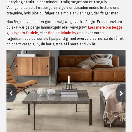
udtryk og struktur, der minder utrolig meget om et trægulv.
Vedligeholdelse af et pergo vinylgulv er desuden endnu lettere end
trægulve, hvis blot du følger de simple anvisninger, der følger med.
Hos Bygma vejleder vi gerne i valg af gulve fra Pergo. Er du i tvivl om
du skal vælge pergo laminatgulv eller vinylgulv?
Læs mere om begge
gulvtypers fordele
, eller
find din lokale Bygma
, hvor vores
faguddannede personale hjælper dig med overvejelserne, så du får et
holdbart Pergo gulv, du har glæde af i mere end 25 år.