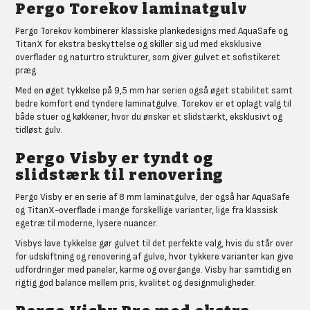
Pergo Torekov laminatgulv
Pergo Torekov kombinerer klassiske plankedesigns med AquaSafe og
TitanX for ekstra beskyttelse og skiller sig ud med eksklusive
overflader og naturtro strukturer, som giver gulvet et sofistikeret
præg.
Med en øget tykkelse på 9,5 mm har serien også øget stabilitet samt
bedre komfort end tyndere laminatgulve. Torekov er et oplagt valg til
både stuer og køkkener, hvor du ønsker et slidstærkt, eksklusivt og
tidløst gulv.
Pergo Visby er tyndt og
slidstærk til renovering
Pergo Visby er en serie af 8 mm laminatgulve, der også har AquaSafe
og TitanX-overflade i mange forskellige varianter, lige fra klassisk
egetræ til moderne, lysere nuancer.
Visbys lave tykkelse gør gulvet til det perfekte valg, hvis du står over
for udskiftning og renovering af gulve, hvor tykkere varianter kan give
udfordringer med paneler, karme og overgange. Visby har samtidig en
rigtig god balance mellem pris, kvalitet og designmuligheder.