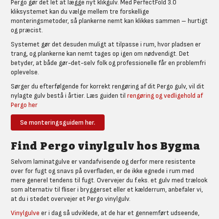
Pergo gør det let at lægge nyt klikgulv. Med PerfectFold 3.0
kliksystemet kan du vælge mellem tre forskellige
monteringsmetoder, så plankerne nemt kan klikkes sammen – hurtigt
og præcist.
Systemet gør det desuden muligt at tilpasse i rum, hvor pladsen er
trang, og plankerne kan nemt tages op igen om nødvendigt. Det
betyder, at både gør-det-selv folk og professionelle får en problemfri
oplevelse.
Sørger du efterfølgende for korrekt rengøring af dit Pergo gulv, vil dit
nylagte gulv bestå i årtier. Læs guiden til
rengøring og vedligehold af
Pergo her
Se monteringsguidem her.
Find Pergo vinylgulv hos Bygma
Selvom laminatgulve er vandafvisende og derfor mere resistente
over for fugt og snavs på overfladen, er de ikke egnede i rum med
mere generel tendens til fugt. Overvejer du f.eks. et gulv med trælook
som alternativ til fliser i bryggerset eller et kælderrum, anbefaler vi,
at du i stedet overvejer et Pergo vinylgulv.
Vinylgulve
er i dag så udviklede, at de har et gennemført udseende,