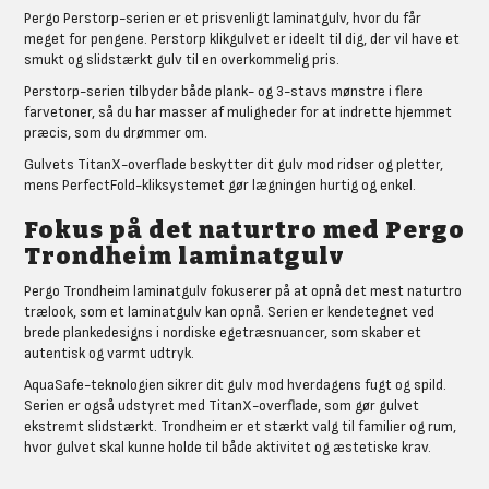
Pergo Perstorp-serien er et prisvenligt laminatgulv, hvor du får
meget for pengene. Perstorp klikgulvet er ideelt til dig, der vil have et
smukt og slidstærkt gulv til en overkommelig pris.
Perstorp-serien tilbyder både plank- og 3-stavs mønstre i flere
farvetoner, så du har masser af muligheder for at indrette hjemmet
præcis, som du drømmer om.
Gulvets TitanX-overflade beskytter dit gulv mod ridser og pletter,
mens PerfectFold-kliksystemet gør lægningen hurtig og enkel.
Fokus på det naturtro med Pergo
Trondheim laminatgulv
Pergo Trondheim laminatgulv fokuserer på at opnå det mest naturtro
trælook, som et laminatgulv kan opnå. Serien er kendetegnet ved
brede plankedesigns i nordiske egetræsnuancer, som skaber et
autentisk og varmt udtryk.
AquaSafe-teknologien sikrer dit gulv mod hverdagens fugt og spild.
Serien er også udstyret med TitanX-overflade, som gør gulvet
ekstremt slidstærkt. Trondheim er et stærkt valg til familier og rum,
hvor gulvet skal kunne holde til både aktivitet og æstetiske krav.