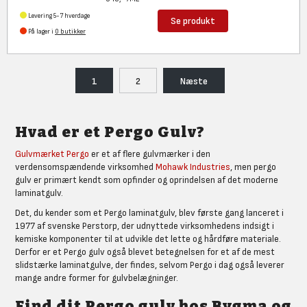
Levering 5-7 hverdage
Se produkt
På lager i
0 butikker
1
2
Næste
Hvad er et Pergo Gulv?
Gulvmærket Pergo
er et af flere gulvmærker i den
verdensomspændende virksomhed
Mohawk Industries
, men pergo
gulv er primært kendt som opfinder og oprindelsen af det moderne
laminatgulv.
Det, du kender som et Pergo laminatgulv, blev første gang lanceret i
1977 af svenske Perstorp, der udnyttede virksomhedens indsigt i
kemiske komponenter til at udvikle det lette og hårdføre materiale.
Derfor er et Pergo gulv også blevet betegnelsen for et af de mest
slidstærke laminatgulve, der findes, selvom Pergo i dag også leverer
mange andre former for gulvbelægninger.
Find dit Pergo gulv hos Bygma og