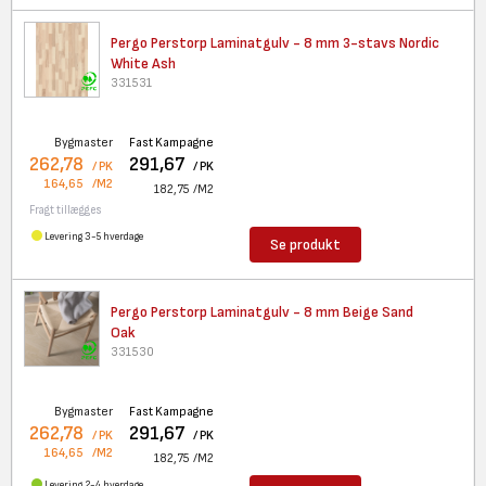
Pergo Perstorp Laminatgulv - 8
mm 3-stavs Nordic
White Ash
331531
Bygmaster
Fast Kampagne
262,78
291,67
/ PK
/ PK
164,65
/M2
182,75
/M2
Fragt tillægges
Levering 3-5 hverdage
Se produkt
Pergo Perstorp Laminatgulv -
8 mm Beige Sand
Oak
331530
Bygmaster
Fast Kampagne
262,78
291,67
/ PK
/ PK
164,65
/M2
182,75
/M2
Levering 2-4 hverdage