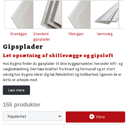
Brandgips
Standard
Fibergips
Varmvæg
V
gipsplader
Gipsplader
Let opsætning af skillevægge og gipsloft
Hos Bygma finder du gipsplader til dine byggeprojekter, herunder loft- og
vægbeklædning. Den høje kvalitet fra Knauf og Fermacell og et stort
udvalg hos Bygma sikrer dig høj fleksibilitet og holdbarhed, ligesom de er
lette at arbejde med.
Stort udvalg, gode tilbud og billige gipsplader
Læs mere
I langt de fleste tilfælde er vores
billige standard gipsplader
alt hvad du
skal bruge. Men du finder også
lave priser på vådrumsgips
, akustikgips og
155
produkter
glasfiberarmeret brandbeskyttelsesplader.
Populære og stærke fibergipsplader
Filtre
Især
fibergipspladerne fra Fermacell
er populære, når du stiller ekstra