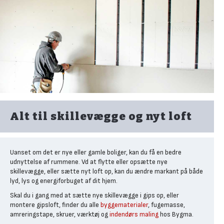
det let at give vægge og lofter en flot finish med maling, tapet, filt
eller indfarvet spartelmasse.
Pladerne er produceret, så de er lette at tilpasse og montere,
enten som gipsloft eller skillevægge. De to mest købte plader har
målene 90x240 cm og 120x240 cm med en tykkelse på typisk 9,5
mm og 12,5 mm, der begge er velegnede til gipslofter og
skillevægge.
Plader til gipsloft
Til gipslofter anbefaler vi, at du benytter standard gipsplader, der
sikrer en glat overflade og stabilitet. Pladerne monteres på
Alt til skillevægge og nyt loft
forskallingsbrædder eller stålprofiler, så du let kan spartle og male
dem efter montering.
Når du vælger gipsplader, er det også værd at kigge på vægten.
Uanset om det er nye eller gamle boliger, kan du få en bedre
Standardplader er meget lette, mens specialvarianter kan have
udnyttelse af rummene. Vd at flytte eller opsætte nye
større vægt og dermed gøre monteringen mere tidskrævende.
skillevægge, eller sætte nyt loft op, kan du ændre markant på både
Til lofter anbefaler vi, at du påregner gips til to lag. De to lag gips
lyd, lys og energiforbuget af dit hjem.
monteres forskudt i forhold til hinanden, så du undgår
Skal du i gang med at sætte nye skillevægge i gips op, eller
overlappende samlinger. Med to lag reducerer du også risikoen for,
montere gipsloft, finder du alle
byggematerialer
, fugemasse,
at der opstår revner i samlingerne mellem pladerne.
amreringstape, skruer, værktøj og
indendørs maling
hos Bygma.