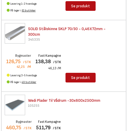
Levering 1-2 hverdage
Se produkt
På lager i
61 butikker
SOLID Stålskinne SKLP 70/30 -
0,46X72mm -
300cm
345335
Bygmaster
Fast Kampagne
126,75
138,38
/ STK
/ STK
42,25
/M
46,13
/M
Levering 3-5 hverdage
Se produkt
På lager i
49 butikker
Wedi Plader Til Vådrum
-30x600x2500mm
105255
Bygmaster
Fast Kampagne
460,75
511,79
/ STK
/ STK