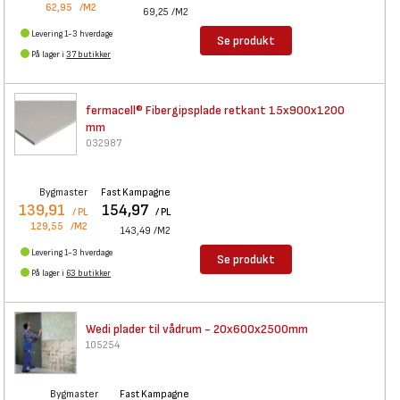
62,95
/M2
69,25
/M2
Levering 1-3 hverdage
Se produkt
På lager i
37 butikker
fermacell® Fibergipsplade
retkant 15x900x1200
mm
032987
Bygmaster
Fast Kampagne
139,91
154,97
/ PL
/ PL
129,55
/M2
143,49
/M2
Levering 1-3 hverdage
Se produkt
På lager i
63 butikker
Wedi plader til vådrum -
20x600x2500mm
105254
Bygmaster
Fast Kampagne