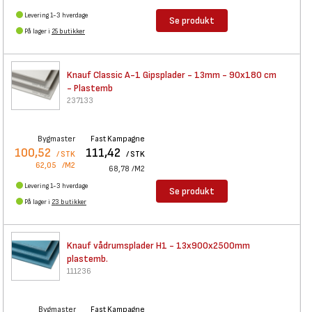
Levering 1-3 hverdage
Se produkt
På lager i
25 butikker
Knauf Classic A-1 Gipsplader -
13mm - 90x180 cm
- Plastemb
237133
Bygmaster
Fast Kampagne
100,52
111,42
/ STK
/ STK
62,05
/M2
68,78
/M2
Levering 1-3 hverdage
Se produkt
På lager i
23 butikker
Knauf vådrumsplader H1 -
13x900x2500mm
plastemb.
111236
Bygmaster
Fast Kampagne