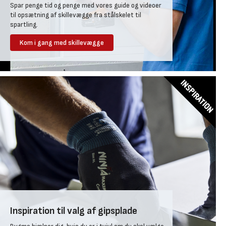
Skruemaskine med bits til gipsskruer ekker en dedikeret
Spar penge tid og penge med vores guide og videoer
gipsskruemaskine
I modsætning til almindelige kartongips kræver fibergips ofte kun
til opsætning af skillevægge fra stålskelet til
Fixertang eller skruemaskine til profilsamlinger
ét lag for at opfylde krav til både lyd og brand, hvilket sparer tid og
spartling.
Stiksav eller pladesaks til tilpasning af stålprofiler
materialer.
Hobbykniv / stanleykniv til tilskæring af gipsplader
Kom i gang med skillevægge
Fibergipsplader er mere slag- og skruefaste og kan bære tunge
Vaterpas eller laserværktøj til opmåling og opretning
ophæng direkte i pladen – op til 50 kg pr. skrue i 12,5 mm tykkelse.
Målebånd, blyant og kridtsnor til markeringer
De anvendes til både vægge og lofter, også i vådrum, og findes i
Spartler i forskellige størrelser
flere tykkelser.
Slibemateriale (slibeklods, slibenet eller sandpapir)
Evt. fugepistol
Vådrumsgips og wedi plader
Vådrumsgips og wedi plader
anvendes i stedet for almindelige
gipsplader, når du benytter gips i badeværelser. Vådrumsgips er
imprægneret, så det afviser fugt.
Fordi standard gipsplader til skillevægge og lofter har et ydre lag af
pap, vil de helt naturligt suge fugt og vand til sig.
Wedi plader og vådrumsgips er overfladebehandlede,
glasfiberarmerede og har en gipskerne, der har fået en særlig
imprægnering. Vådrumsgips har desuden ofte kartonklædte,
forsænkede langkanter og skårne kortkanter.
Inspiration til valg af gipsplade
Vindgips til isolering