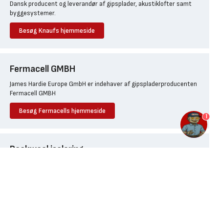
Dansk producent og leverandør af gipsplader, akustiklofter samt
byggesystemer.
Besøg Knaufs hjemmeside
Fermacell GMBH
James Hardie Europe GmbH er indehaver af gipspladerproducenten
Fermacell GMBH
Besøg Fermacells hjemmeside
1
Rockwool isolering
Læs om brandsikker og bæredygtig isolering på Rockwools
hjemmeside.
Besøg Rockwools hjemmeside