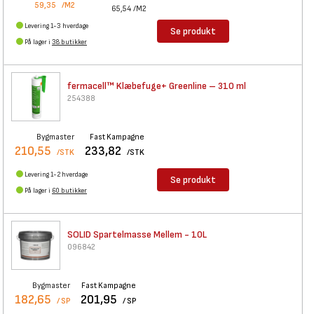
59,35
/M2
65,54
/M2
Levering 1-3 hverdage
Se produkt
På lager i
38 butikker
fermacell™ Klæbefuge+
Greenline – 310 ml
254388
Bygmaster
Fast Kampagne
210,55
233,82
/STK
/STK
Levering 1-2 hverdage
Se produkt
På lager i
60 butikker
SOLID Spartelmasse Mellem -
10L
096842
Bygmaster
Fast Kampagne
182,65
201,95
/ SP
/ SP