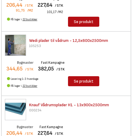
206,44
227,64
/ STK
/ STK
91,75
/M2
101,17
/M2
På lager i
22 butikker
Se produkt
Wedi plader til vådrum -
12,5x600x2500mm
105253
Bygmaster
Fast Kampagne
344,65
382,05
/ STK
/ STK
Levering 1-3 hverdage
Se produkt
På lager i
22 butikker
Knauf Vådrumsplader H1 -
13x900x2500mm
000234
Bygmaster
Fast Kampagne
206,44
227,64
/ STK
/ STK