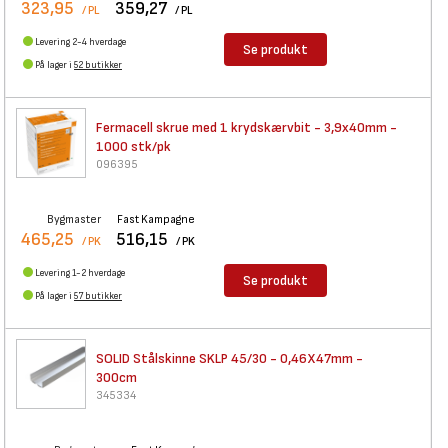
323,95
359,27
/ PL
/ PL
Levering 2-4 hverdage
Se produkt
På lager i
52 butikker
Fermacell skrue med 1
krydskærvbit - 3,9x40mm -
1000 stk/pk
096395
Bygmaster
Fast Kampagne
465,25
516,15
/ PK
/ PK
Levering 1-2 hverdage
Se produkt
På lager i
57 butikker
SOLID Stålskinne SKLP 45/30 -
0,46X47mm -
300cm
345334