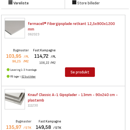
krav til konstruktion af nye rum og lofter i hjemmet.
Vareliste
Store billeder
fermacell® Fibergipsplade
retkant 12,5x900x1200
mm
062023
Bygmaster
Fast Kampagne
103,95
114,72
/ PL
/ PL
96,25
/M2
106,22
/M2
Levering 1-3 hverdage
Se produkt
På lager i
62 butikker
Knauf Classic A-1 Gipsplader -
13mm - 90x240 cm -
plastemb
111230
Bygmaster
Fast Kampagne
135,97
149,58
/ STK
/ STK