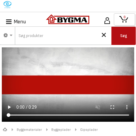
M
0
Menu
Søg
Byggematerialer
Byggeplader
Gipsplader