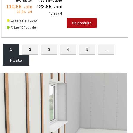
Bygmaster
Fast Kampagne
110,55
122,85
/ STK
/ STK
36,85
/M
40,95
/M
Levering 3-5 hverdage
Se produkt
På lager i
34 butikker
1
2
3
4
5
...
Næste