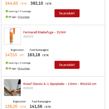
344,65
382,10
/ STK
/ STK
Levering 1-3 hverdage
Se produkt
På lager i
17 butikker
Fermacell Klæbefuge - 310ml
062033
Bygmaster
Fast Kampagne
147,55
163,18
/ PT
/ STK
Levering 1-2 hverdage
Se produkt
På lager i
59 butikker
Knauf Classic A-1 Gipsplader -
13mm - 90x240 cm
000232
Bygmaster
Fast Kampagne
128,20
141,56
/ STK
/ STK