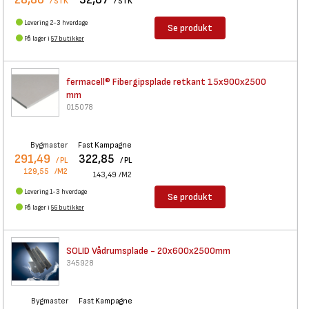
/ STK
/ STK
Levering 2-3 hverdage
Se produkt
På lager i
57 butikker
fermacell® Fibergipsplade
retkant 15x900x2500
mm
015078
Bygmaster
Fast Kampagne
291,49
322,85
/ PL
/ PL
129,55
/M2
143,49
/M2
Levering 1-3 hverdage
Se produkt
På lager i
56 butikker
SOLID Vådrumsplade -
20x600x2500mm
345928
Bygmaster
Fast Kampagne