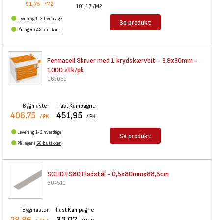
91,75
/M2
101,17
/M2
Levering 1-3 hverdage
Se produkt
På lager i
42 butikker
Fermacell Skruer med 1
krydskærvbit - 3,9x30mm -
1000 stk/pk
062031
Bygmaster
Fast Kampagne
406,75
451,95
/ PK
/ PK
Levering 1-2 hverdage
Se produkt
På lager i
60 butikker
SOLID FS80 Fladstål -
0,5x80mmx88,5cm
304511
Bygmaster
Fast Kampagne
28,86
32,07