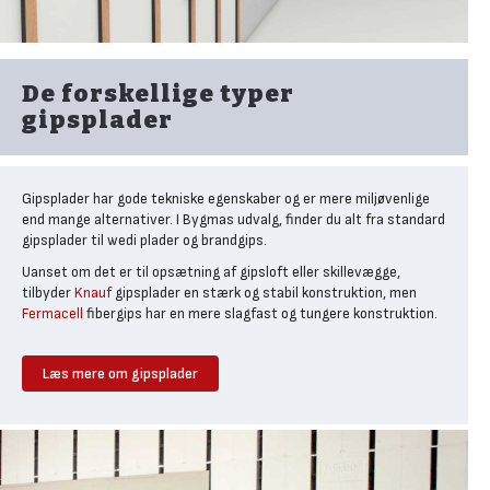
De forskellige typer
gipsplader
Gipsplader har gode tekniske egenskaber og er mere miljøvenlige
end mange alternativer. I Bygmas udvalg, finder du alt fra standard
gipsplader til wedi plader og brandgips.
Uanset om det er til opsætning af gipsloft eller skillevægge,
tilbyder
Knauf
gipsplader en stærk og stabil konstruktion, men
Fermacell
fibergips har en mere slagfast og tungere konstruktion.
Læs mere om gipsplader
Standard gipsplader til loft og
vægge
Standard gipsplader
er opbygget af en gipskerne omgivet af
karton, hvilket giver pladen styrke og en jævn overflade, som gør