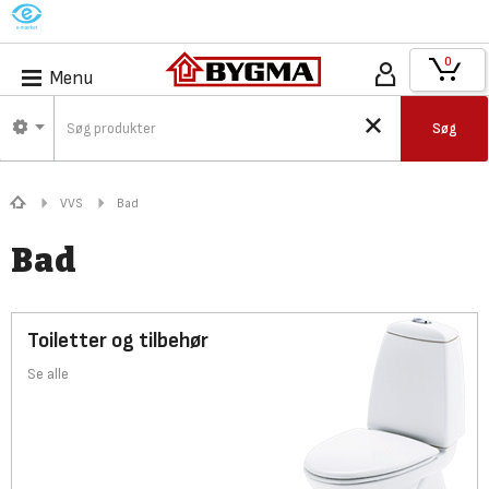
M
0
Menu
Søg
VVS
Bad
Bad
Toiletter og tilbehør
Se alle