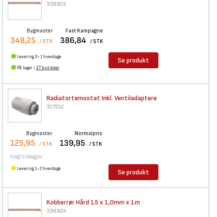
336925
Bygmaster
Fast Kampagne
348,25
386,84
/ STK
/ STK
Levering 0-1 hverdage
Se produkt
På lager i
27 butikker
Radiatortemostat Inkl.
Ventiladaptere
317012
Bygmaster
Normalpris
125,95
139,95
/ STK
/ STK
Fragt tillægges
Levering 1-2 hverdage
Se produkt
Kobberrør Hård 15 x 1,0mm x 1m
336924