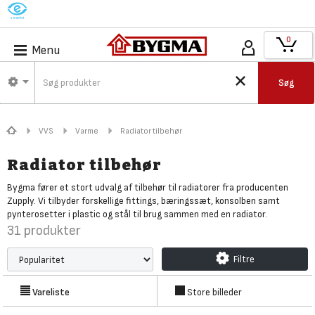
M
0
Menu
Søg
VVS
Varme
Radiator tilbehør
Radiator tilbehør
Bygma fører et stort udvalg af tilbehør til radiatorer fra producenten
Zupply. Vi tilbyder forskellige fittings, bæringssæt, konsolben samt
pynterosetter i plastic og stål til brug sammen med en radiator.
31
produkter
Filtre
Vareliste
Store billeder