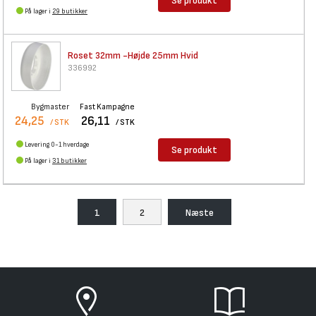
Se produkt
På lager i
29 butikker
Roset 32mm -Højde 25mm Hvid
336992
Bygmaster
Fast Kampagne
24,25
26,11
/ STK
/ STK
Levering 0-1 hverdage
Se produkt
På lager i
31 butikker
1
2
Næste