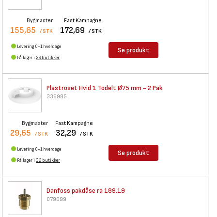
Bygmaster
Fast Kampagne
155,65
172,69
/ STK
/ STK
Levering 0-1 hverdage
Se produkt
På lager i
26 butikker
Plastroset Hvid 1 Todelt Ø75
mm - 2 Pak
336985
Bygmaster
Fast Kampagne
29,65
32,29
/ STK
/ STK
Levering 0-1 hverdage
Se produkt
På lager i
32 butikker
Danfoss pakdåse ra 189.19
079699