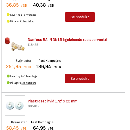
36,85
40,38
/ SB
/ SB
Levering 1-2 hverdage
Se produkt
På lager i
1 butikker
Danfoss RA-N DN15 ligeløbende
radiatorventil
118425
Bygmaster
Fast Kampagne
251,95
186,94
/ STK
/ STK
Levering 2-3 hverdage
Se produkt
På lager i
30 butikker
Plastroset hvid 1/2" x 22 mm
005019
Bygmaster
Fast Kampagne
58,45
64,95
/ PS
/ PS