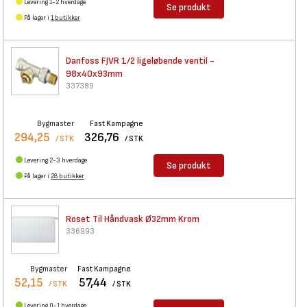
Levering 1-2 hverdage
Se produkt
På lager i
1 butikker
Danfoss FJVR 1/2 ligeløbende
ventil -
98x40x93mm
337389
Bygmaster
Fast Kampagne
294,25
326,76
/ STK
/ STK
Levering 2-3 hverdage
Se produkt
På lager i
28 butikker
Roset Til Håndvask Ø32mm Krom
336993
Bygmaster
Fast Kampagne
52,15
57,44
/ STK
/ STK
Levering 0-1 hverdage