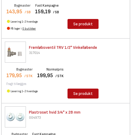
Bygmaster
Fast Kampagne
143,95
159,19
/ SB
/ SB
Levering 1-2 hverdage
Se produkt
På lager i
0 butikker
Fremløbsventil TRV 1/2"
Vinkelløbende
317014
Bygmaster
Normalpris
179,95
199,95
/ STK
/ STK
Fragt tillægges
Levering 1-2 hverdage
Se produkt
Plastroset hvid 3/4" x 28 mm
004973
Bygmaster
Fast Kampagne