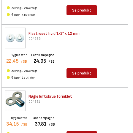
Levering 1-2 hverdage
Se produkt
På lager i
4 butikker
Plastroset hvid 1/2" x 12 mm
004969
Bygmaster
Fast Kampagne
22,45
24,95
/ SB
/ SB
Levering 1-2 hverdage
Se produkt
På lager i
1 butikker
Nøgle luftskrue forniklet
004851
Bygmaster
Fast Kampagne
34,15
37,81
/ SB
/ SB