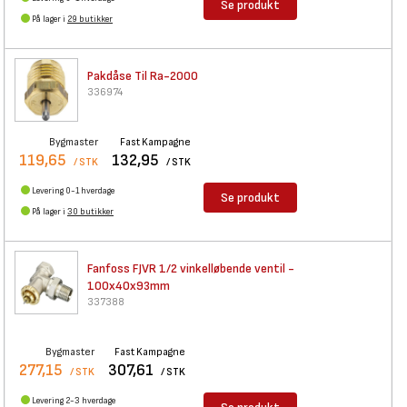
Se produkt
På lager i
29 butikker
Pakdåse Til Ra-2000
336974
Bygmaster
Fast Kampagne
119,65
132,95
/ STK
/ STK
Levering 0-1 hverdage
Se produkt
På lager i
30 butikker
Fanfoss FJVR 1/2 vinkelløbende
ventil -
100x40x93mm
337388
Bygmaster
Fast Kampagne
277,15
307,61
/ STK
/ STK
Levering 2-3 hverdage