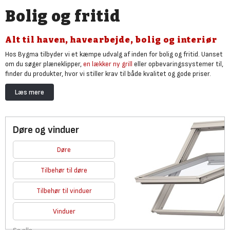
Bolig og fritid
Alt til haven, havearbejde, bolig og interiør
Hos Bygma tilbyder vi et kæmpe udvalg af inden for bolig og fritid. Uanset
om du søger plæneklipper,
en lækker ny grill
eller opbevaringssystemer til,
finder du produkter, hvor vi stiller krav til både kvalitet og gode priser.
Du finder også
beskyttende arbejdstøj og tekstiler
, beskyttelse, stiger og
Læs mere
andet udstyr dine byggeprojekter. Bolig og fritid spænder et kæmpe
udvalg, og du finder du ikke præcis hvad du søger kan du kigge under
følgende:
Døre og vinduer
I bygmas have kategori, finder du
fliser og belægningssten til indkørsel og
terrassen
,
et stort udvalg af drivhuse
, komplette redskabsskure og
Døre
havemaskiner til alle behov.
El og belysningI
:
Såvel udendørs og indendørs
lys og lamper, ledninger og kroge til hele boligen.
Tilbehør til døre
Tilbehør til vinduer
Vinduer