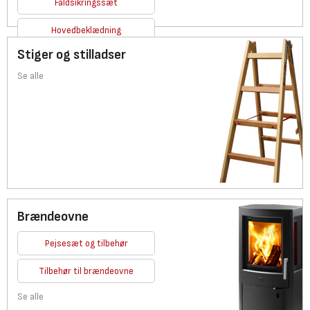
Faldsikringssæt
Hovedbeklædning
Stiger og stilladser
Se alle
Se alle
Brændeovne
Pejsesæt og tilbehør
Tilbehør til brændeovne
Se alle