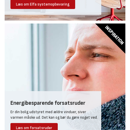
arbejdshandsker
,
beskyttelsesbriller
og
masker der beskytter
Læs om Elfa systemopbevaring
inden du starter.
Tips, vejledninger og inspiration
I Bygmas byggeecentre finder du altid råd og vejledning til bolig
og fritidsprojekter, uanset om de er udendørs karakter eller
indendørs indretning.
På Bygma.dk finder du også et stort udvalg af
artikler fuld af tips
og praktisk vejledning
.
Energibesparende forsatsruder
Er din bolig udstyret med ældre vinduer, siver
varmen måske ud. Det kan og bør du gøre noget ved.
Læs om forsatsruder