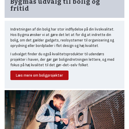
Bygmas udvalg til bolig og
fritid
Indretningen af din bolig har stor indflydelse på din livskvalitet.
Hos Bygma ønsker vi at gøre det let at for dig at indrette din
bolig, om det gælder gadgets, reolsystemer til organisering og
oprydning eller bordplader i flot design og høj kvalitet.
I udvalget finder du også kvalitetsprodukter til udendørs
projekter i haven, der gør gør boligindretningen lettere, og med
fokus på høj kvalitet til det gør-det-selv folket.
Læs mere om boligprojekter
Gør-det-selv boligindretning
Hos Bygma har vi energibesparende vinduer, robuste døre og
sikre låsesystemer. Vi ønsker at du som kunde investerer i
produkter, som både giver livskvalitet med gør-det-selv
boligindretning men som også giverr langtidsholdbare løsninger.
Elfa opbevaringssystemer
I sortimentet finder du
Elfas opbevaringsløsninger til indretning