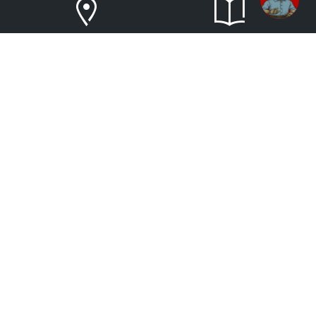
FIND BYGMA
TILBUDSAVISER
KONTAKT OS
OM BYGMA
KARRIERE I BYGMA
Webshop support - Tlf. 44 54 17 30