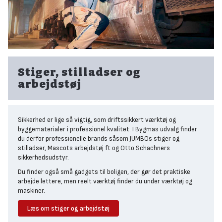
af garderobeentre, walk-in-closet og sågar opbevaring i garagen.
Varde brændeovne
Ved at efterkomme nye lovkrav og høje standarder, leverer Varde
brændeovne, som både er effektive varmekilder, men som også
er flotte samlingspunkter for den hjemlige hygge.
Stiger, stilladser og
Bordplader i massiv træ eller laminat
arbejdstøj
Har du brug for plader på mål, kan du kigge i
trælastens kæmpe
udvalg af byggeplader.
Her finder du alt, uanset om du skal bygge
hylder, skillevægge eller møbler.
Sikkerhed er lige så vigtig, som driftssikkert værktøj og
Til køkken, bryggers eller spisestuebordet har vi bordplader
byggematerialer i professionel kvalitet. I Bygmas udvalg finder
massiv træ samt
eksklusive bestillingsprodukter fra DFI Geisler
du derfor professionelle brands såsom JUMBOs stiger og
stilladser, Mascots arbejdstøj ft og Otto Schachners
sikkerhedsudstyr.
Du finder også små gadgets til boligen, der gør det praktiske
arbejde lettere, men reelt værktøj finder du under værktøj og
maskiner.
Læs om stiger og arbejdstøj
Jumbo stiger og stilladser til byggeprojektet