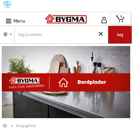
M
0
Menu
Søg
Bolig og fritid