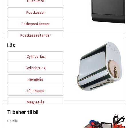
Husnumre
Postkasser
Pakkepostkasser
Postkassestander
Lås
Se alle
Cylinderlås
Cylinderring
Hængelås
Låsekasse
Magnetlås
Tilbehør til bil
Se alle
Se alle