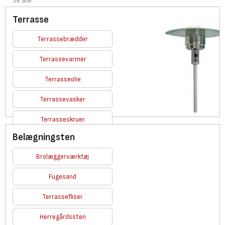
Se alle
Terrasse
Terrassebrædder
Terrassevarmer
Terrasseolie
Terrassevasker
Terrasseskruer
Belægningsten
Se alle
Brolæggerværktøj
Fugesand
Terrassefliser
Herregårdssten