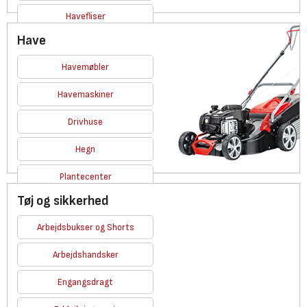
Havefliser
Have
Se alle
Havemøbler
Havemaskiner
Drivhuse
Hegn
Plantecenter
Tøj og sikkerhed
Se alle
Arbejdsbukser og Shorts
Arbejdshandsker
Engangsdragt