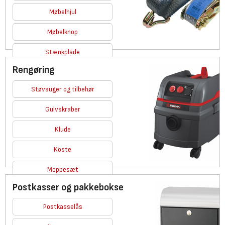
Møbelhjul
Møbelknop
Stænkplade
Rengøring
Se alle
Støvsuger og tilbehør
Gulvskraber
Klude
Koste
Moppesæt
Postkasser og pakkebokse
Se alle
Postkasselås