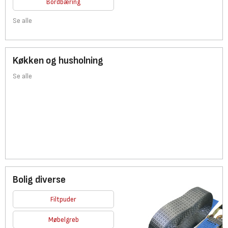
Bordbæring
Se alle
Køkken og husholning
Se alle
Bolig diverse
Filtpuder
Møbelgreb