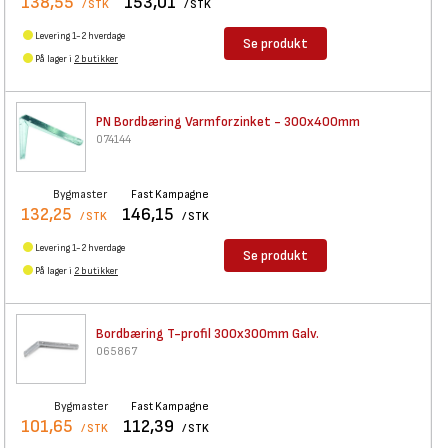
138,55
153,01
/ STK
/ STK
Levering 1-2 hverdage
Se produkt
På lager i
2 butikker
PN Bordbæring Varmforzinket -
300x400mm
074144
Bygmaster
Fast Kampagne
132,25
146,15
/ STK
/ STK
Levering 1-2 hverdage
Se produkt
På lager i
2 butikker
Bordbæring T-profil 300x300mm
Galv.
065867
Bygmaster
Fast Kampagne
101,65
112,39
/ STK
/ STK