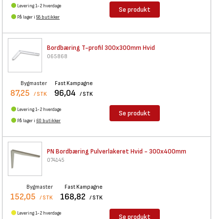
Levering 1-2 hverdage
Se produkt
På lager i
58 butikker
Bordbæring T-profil 300x300mm
Hvid
065868
Bygmaster
Fast Kampagne
87,25
96,04
/ STK
/ STK
Levering 1-2 hverdage
Se produkt
På lager i
60 butikker
PN Bordbæring Pulverlakeret
Hvid - 300x400mm
074145
Bygmaster
Fast Kampagne
152,05
168,82
/ STK
/ STK
Levering 1-2 hverdage
Se produkt