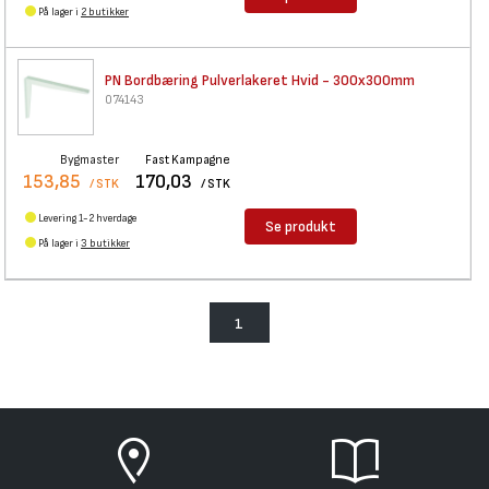
På lager i
2 butikker
PN Bordbæring Pulverlakeret
Hvid - 300x300mm
074143
Bygmaster
Fast Kampagne
153,85
170,03
/ STK
/ STK
Levering 1-2 hverdage
Se produkt
På lager i
3 butikker
1