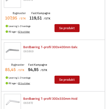
Bygmaster
Fast Kampagne
107,95
119,51
/ STK
/ STK
Levering 1-2 hverdage
Se produkt
På lager i
62 butikker
Bordbæring T-profil 300x400mm
Galv.
065869
Bygmaster
Fast Kampagne
85,45
94,95
/ STK
/ STK
Levering 1-2 hverdage
Se produkt
På lager i
60 butikker
Bordbæring T-profil 300x550mm
Hvid
065872