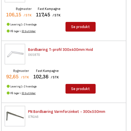
Bygmaster
Fast Kampagne
106,15
117,45
/ STK
/ STK
Levering 1-2 hverdage
Se produkt
På lager i
61 butikker
Bordbæring T-profil 300x400mm
Hvid
065870
Bygmaster
Fast Kampagne
92,65
102,36
/ STK
/ STK
Levering 1-2 hverdage
Se produkt
På lager i
61 butikker
PN Bordbæring Varmforzinket -
300x550mm
074146