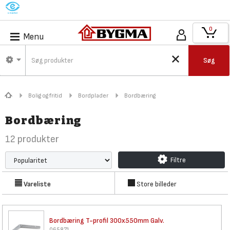
M
0
Menu
Søg
Bolig og fritid
Bordplader
Bordbæring
Bordbæring
12
produkter
Filtre
Vareliste
Store billeder
Bordbæring T-profil 300x550mm
Galv.
065871