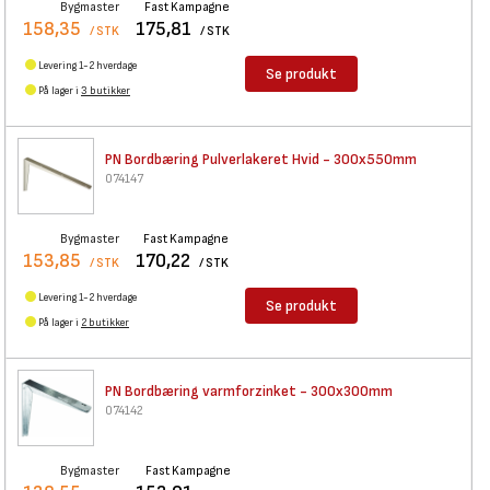
Bygmaster
Fast Kampagne
158,35
175,81
/ STK
/ STK
Levering 1-2 hverdage
Se produkt
På lager i
3 butikker
PN Bordbæring Pulverlakeret
Hvid - 300x550mm
074147
Bygmaster
Fast Kampagne
153,85
170,22
/ STK
/ STK
Levering 1-2 hverdage
Se produkt
På lager i
2 butikker
PN Bordbæring varmforzinket -
300x300mm
074142
Bygmaster
Fast Kampagne