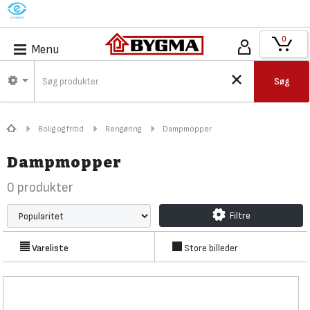
M
0
Menu
Søg
Bolig og fritid
Rengøring
Dampmopper
Dampmopper
0
produkter
Filtre
Vareliste
Store billeder