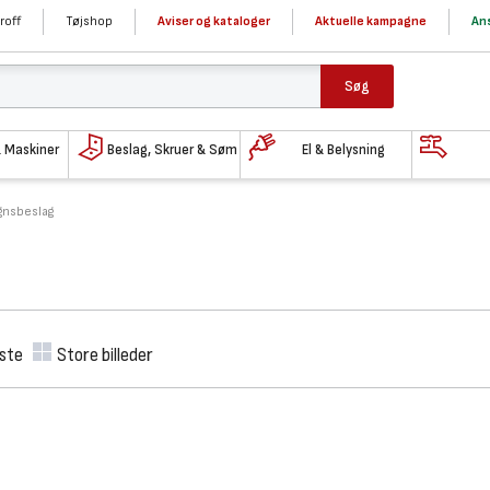
roff
Tøjshop
Aviser og kataloger
Aktuelle kampagne
Ans
Søg
& Maskiner
Beslag, Skruer & Søm
El & Belysning
gnsbeslag
iste
Store billeder