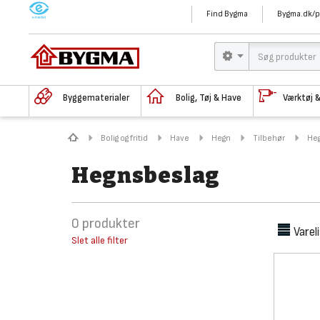
M
Find Bygma
Bygma.dk/p
Byggematerialer
Bolig, Tøj & Have
Værktøj 
Bolig og fritid
Have
Hegn
Tilbehør
He
Hegnsbeslag
0
produkter
Varel
Slet alle filter