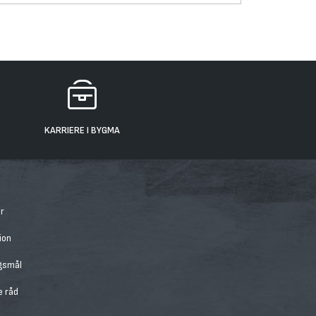
KARRIERE I BYGMA
r
ion
rgsmål
e råd