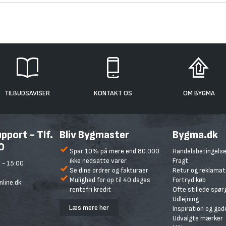
TILBUDSAVISER
KONTAKT OS
OM BYGMA
port - Tlf.
Bliv Bygmaster
Bygma.dk
0
Spar 10% på mere end 80.000
Handelsbetingelse
ikke nedsatte varer
Fragt
 - 15:00
Se dine ordrer og fakturaer
Retur og reklamat
Mulighed for op til 40 dages
Fortryd køb
line.dk
rentefri kredit
Ofte stillede spø
Udlejning
Læs mere her
Inspiration og god
Udvalgte mærker