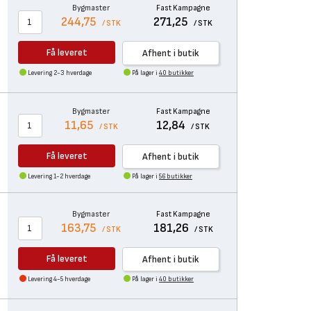
Bygmaster
Fast Kampagne
244,75
271,25
/ STK
/ STK
Få leveret
Afhent i butik
Levering 2-3 hverdage
På lager i
40 butikker
Bygmaster
Fast Kampagne
11,65
12,84
/ STK
/ STK
Få leveret
Afhent i butik
Levering 1-2 hverdage
På lager i
56 butikker
Bygmaster
Fast Kampagne
163,75
181,26
/ STK
/ STK
Få leveret
Afhent i butik
Levering 4-5 hverdage
På lager i
40 butikker