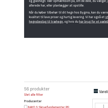
og glashegn. Vær opmærksom på, om de dele, du vælger, p
allerede har, eller planlægger at opstille.
Når du køber tilbehør til dit hegn hos Bygma, kan du være 
kvalitet til lave priser og hurtig levering. Vi har også et
s
hegnsbeslag til træhegn
, og hvis du
har brug for et pæle
56
produkter
Varel
Slet alle filter
Producenter
BAYO.S Skruefundamenter
(
8
)