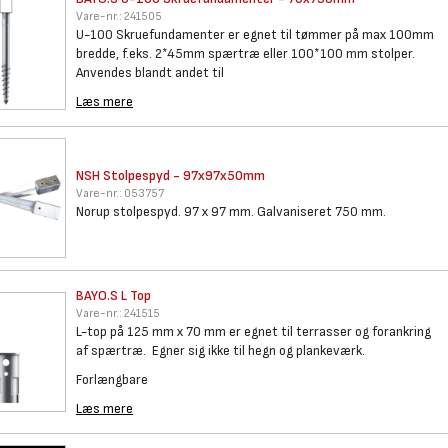
Vare-nr.:
241505
U-100 Skruefundamenter er egnet til tømmer på max 100mm
bredde, f.eks. 2*45mm spærtræ eller 100*100 mm stolper.
Anvendes blandt andet til
Læs mere
NSH Stolpespyd - 97x97x50mm
Vare-nr.:
053757
Norup stolpespyd. 97 x 97 mm. Galvaniseret 750 mm.
BAYO.S L Top
Vare-nr.:
241515
L-top på 125 mm x 70 mm er egnet til terrasser og forankring
af spærtræ. Egner sig ikke til hegn og plankeværk.
Forlængbare
Læs mere