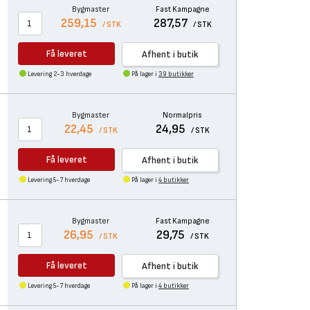
Bygmaster
Fast Kampagne
259,15
287,57
/ STK
/ STK
Få leveret
Afhent i butik
Levering 2-3 hverdage
På lager i
39 butikker
Bygmaster
Normalpris
22,45
24,95
/ STK
/ STK
Få leveret
Afhent i butik
Levering 5-7 hverdage
På lager i
4 butikker
Bygmaster
Fast Kampagne
26,95
29,75
/ STK
/ STK
Få leveret
Afhent i butik
Levering 5-7 hverdage
På lager i
4 butikker