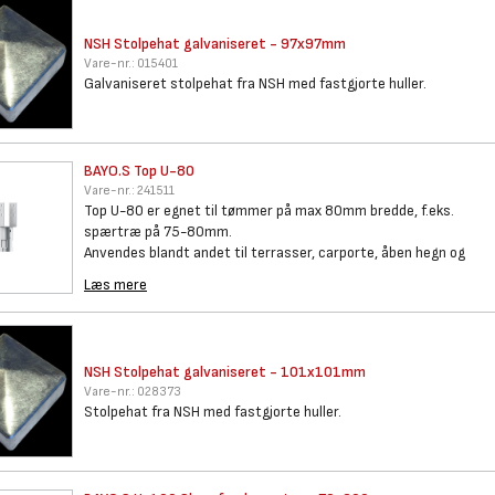
NSH Stolpehat galvaniseret -
97x97mm
Vare-nr.:
015401
Galvaniseret stolpehat fra NSH med fastgjorte huller.
BAYO.S Top U-80
Vare-nr.:
241511
Top U-80 er egnet til tømmer på max 80mm bredde, f.eks.
spærtræ på 75-80mm.
Anvendes blandt andet til terrasser, carporte, åben hegn og
Læs mere
NSH Stolpehat galvaniseret -
101x101mm
Vare-nr.:
028373
Stolpehat fra NSH med fastgjorte huller.