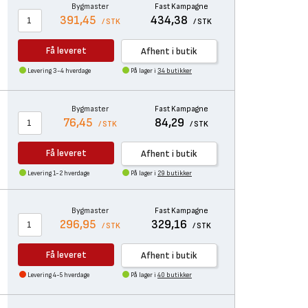
Bygmaster
Fast Kampagne
391,45
434,38
/ STK
/ STK
Få leveret
Afhent i butik
Levering 3-4 hverdage
På lager i
34 butikker
Bygmaster
Fast Kampagne
76,45
84,29
/ STK
/ STK
Få leveret
Afhent i butik
Levering 1-2 hverdage
På lager i
29 butikker
Bygmaster
Fast Kampagne
296,95
329,16
/ STK
/ STK
Få leveret
Afhent i butik
Levering 4-5 hverdage
På lager i
40 butikker