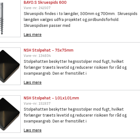
BAYO.S Skruespids 600
Vare-nr.:
241507
Skruespids findes i to længder, 500mm og 700mm. Skruespids
længden vælges udfra projektet og jordbundsforhold.
Skruespidsen passer med
Læs mere
NSH Stolpehat - 75x75mm
Vare-nr.:
134934
Stolpehatten beskytter hegnsstolper mod fugt, hvilket
forlænger træets levetid og reducerer risikoen for råd og
svampeangreb. Den er fremstillet i
Læs mere
NSH Stolpehat - 101x101mm
Vare-nr.:
151937
Stolpehatten beskytter hegnsstolper mod fugt, hvilket
forlænger træets levetid og reducerer risikoen for råd og
svampeangreb. Den er fremstillet i
Læs mere