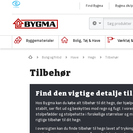
M
Find Bygma
Bygma.dk/p
Byggematerialer
Bolig, Tøj & Have
Værktøj 
Bolig og fritid
Have
Hegn
Tilbehør
Tilbehør
Find den vigtige detalje til
Hos Bygma kan du købe alt tilbehør til dit hegn, der hjælp
stabilt, ser flot ud og beskyttes mod regn og fugt. I vore
stolpefødder og stolpehatte i forskellige størrelser og ma
rigtige tilbehør til dit hegn.
I oversigten kan du finde tilbehør til hegn lavet af try