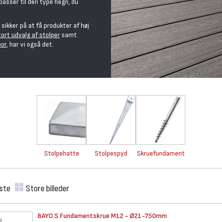
asser til den type hegn, du
sikker på at få produkter af høj
tort udvalg af stolper
samt
bor
, har vi også det.
Stolpehatte
Stolpespyd
Skruefundament
iste
Store billeder
BAYO.S Fundamentskrue M12 -
Ø21-750mm