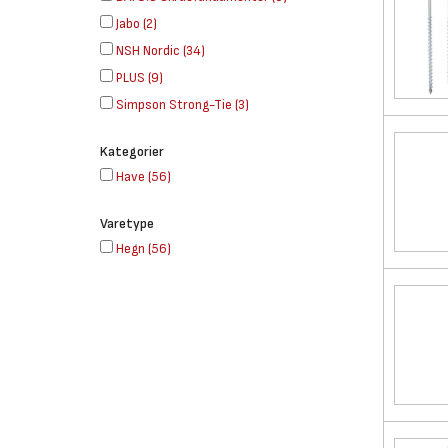
Jabo
(
2
)
NSH Nordic
(
34
)
PLUS
(
9
)
Simpson Strong-Tie
(
3
)
Kategorier
Have
(
56
)
Varetype
Hegn
(
56
)