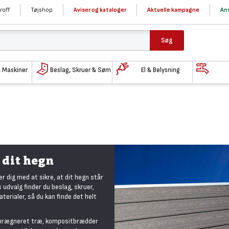
roff
Tøjshop
Aviser og kataloger
Aktuelle kampagne
Ans
Søg
& Maskiner
Beslag, Skruer & Søm
El & Belysning
 dit hegn
er dig med at sikre, at dit hegn står
s udvalg finder du beslag, skruer,
terialer, så du kan finde det helt
kimprægneret træ, kompositbrædder