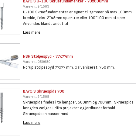
BAYO.S U-100 Skruefundamenter
- 70x600mm
Vare-nr.:
241503
U-100 Skruefundamenter er egnet til tømmer på max 100mm
bredde, f.eks. 2*45mm spærtræ eller 100*100 mm stolper.
Anvendes blandt andet til
Læs mere
NSH Stolpespyd - 77x77mm
Vare-nr.:
050680
Norup stolpespyd 77x77 mm. Galvaniseret. 750 mm.
BAYO.S Skruespids 700
Vare-nr.:
241508
Skruespids findes i to længder, 500mm og 700mm. Skruespids
længden vælges udfra projektet og jordbundsforhold.
Skruespidsen passer med
Læs mere