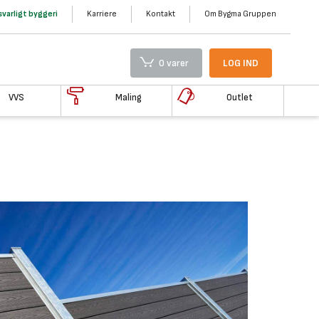
varligt byggeri
Karriere
Kontakt
Om Bygma Gruppen
0 varer
LOG IND
VVS
Maling
Outlet